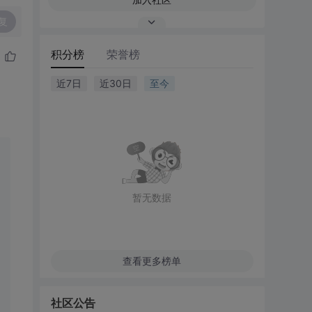
复
积分榜
荣誉榜
近7日
近30日
至今
暂无数据
查看更多榜单
社区公告