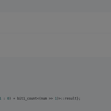
1
 : 
0
) + bit1_count<(num >> 
1
)>::result};