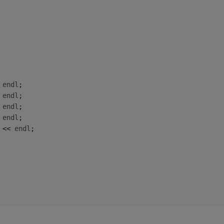
 
endl
;
 
endl
;
 
endl
;
 
endl
;
 << 
endl
;