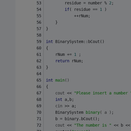
		residue = number % 
2
;
if
( residue == 
1
 )
			++rNum;
	}
}
int
 BinarySystem::bCout()
{
	rNum += 
1
 ;
return
 rNum;
}
int
main
()
{
cout
 << 
"Please insert a number 
int
 a,b;
cin
 >> a;
BinarySystem 
binary
( a )
;
	b = binary.bCout();
cout
 << 
"The number is "
 << b <<