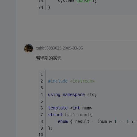
	system(
"pause"
);
}
xuhb95083023
2009-03-06
编译期的实现
#
include
<iostream>
using
namespace
std
;
template
 <
int
 num>
struct
bit1_count
{
enum
 { result = (num & 
1
 == 
1
 ? 
};