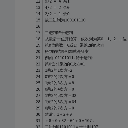
9/2 = 4 余1
4/2 = 2 余0
2/2 = 1 余0
故二进制为100101110
二进制转十进制
从最后一位开始算，依次列为第0、1、2...位
第n位的数（0或1）乘以2的n次方
得到的结果相加就是答案
例如:01101011.转十进制:
第0位:1乘2的0次方=1
1乘2的1次方=2
0乘2的2次方＝0
1乘2的3次方＝8
0乘2的4次方＝0
1乘2的5次方＝32
1乘2的6次方＝64
0乘2的7次方＝0
然后：1＋2＋0
＋8＋0＋32＋64＋0＝107．
二进制01101011＝十进制107．