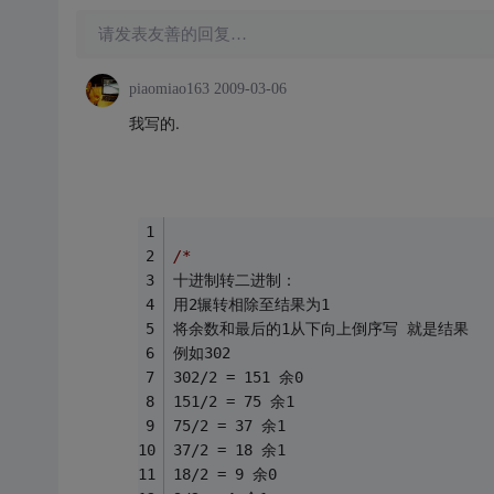
请发表友善的回复…
piaomiao163
2009-03-06
我写的.
/*
十进制转二进制：
用2辗转相除至结果为1
将余数和最后的1从下向上倒序写 就是结果
例如302
302/2 = 151 余0
151/2 = 75 余1
75/2 = 37 余1
37/2 = 18 余1
18/2 = 9 余0