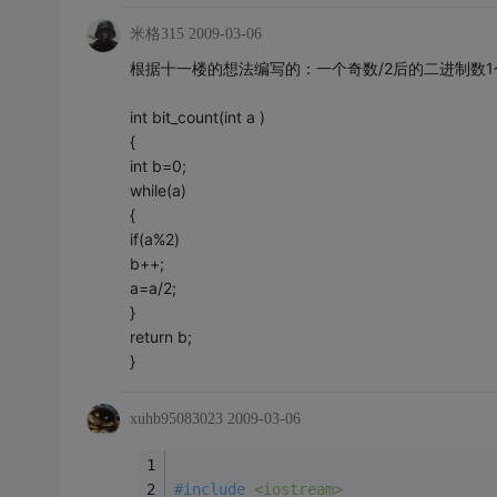
米格315
2009-03-06
根据十一楼的想法编写的：一个奇数/2后的二进制数1
int bit_count(int a )
{
int b=0;
while(a)
{
if(a%2)
b++;
a=a/2;
}
return b;
}
xuhb95083023
2009-03-06
#
include
<iostream>