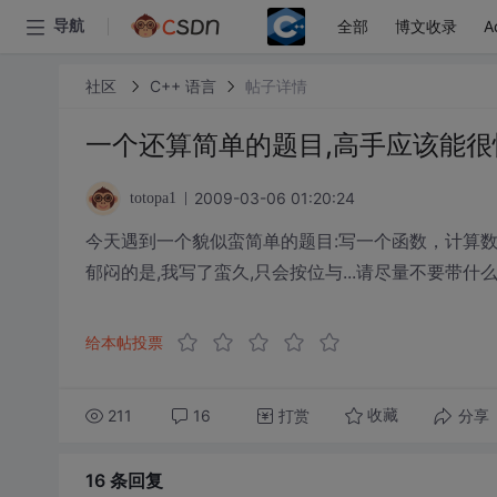
全部
博文收录
A
导航
社区
C++ 语言
帖子详情
一个还算简单的题目,高手应该能很
2009-03-06 01:20:24
totopa1
今天遇到一个貌似蛮简单的题目:写一个函数，计算数字
郁闷的是,我写了蛮久,只会按位与...请尽量不要带什
给本帖投票
211
16
打赏
分享
收藏
16 条
回复