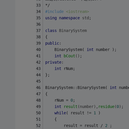
*/
#
include
<iostream>
using
namespace
std
;
class
BinarySystem
{
public
:
	BinarySystem( 
int
 number );
int
bCout
()
;
private
:
int
 rNum;
};
BinarySystem::BinarySystem( 
int
 numb
{
	rNum = 
0
;
int
result
(number)
,
residue
(
0
)
;
while
( result != 
1
 )
	{
	    result = result / 
2
 ;