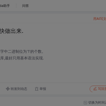
da助手
问答
用AI写
快做出来.
中二进制位为'1'的个数。
么库,最好只用基本语法实现.
转发到动态
举报
写回
切换为时间