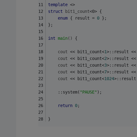
template
 <>
struct
bit1_count
<0> {
enum
 { result = 
0
 };
};
int
main
()
{
cout
 << bit1_count<
1
>::result <<
cout
 << bit1_count<
2
>::result <<
cout
 << bit1_count<
3
>::result <<
cout
 << bit1_count<
7
>::result <<
cout
 << bit1_count<
1024
>::result
    ::system(
"PAUSE"
);
return
0
;
}