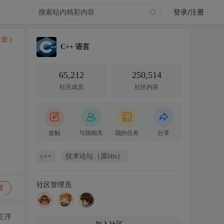
登录/注册
文章
C++ 语言
65,212
250,514
社区成员
社区内容
发帖
与我相关
我的任务
分享
c++
技术论坛（原bbs）
社区管理员
复
正序
加入社区