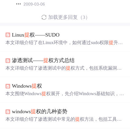
2009-03-06
加载更多回复（3）
Linux
提
权——SUDO
本文详细介绍了在Linux环境中，如何通过sudo权限
提
升普
通用户的权限，涉及多种命令如wget、find、cat、apt等的
提
权方法。通过编辑/etc/sudoers文件，赋予用户执行特定
渗透测试——
提
权方式总结
命令或全部命令的root权限，然后利用这些命令的特性实现
提
权，包括利用wget的--post-file参数传输文件、find命令配
本文详细介绍了渗透测试中的
提
权方式，包括系统漏洞
提
合/bin/bash执行shell、cat命令查看和破解密码文件等。此
权、数据库
提
权、系统配置不当
提
权、权限继承类
提
权、
外，还列举了其他如git、sed、pip等命令的
提
权技巧。
第三方软件/服务
提
权以及WebServer漏洞
提
权。在系统漏
Windows
提
权
洞
提
权中，讲解了Windows和Linux的
提
权方法，如利用系
统漏洞、数据库
提
权，以及如何判断和利用相应的exp。此
本文围绕Windows
提
权展开，先介绍Windows基础知识，如
外，还
提
到了数据库如MySQL和Mssql的
提
权策略，以及
用户与用户组、相关命令、SID详解。接着阐述
提
权常用
利用系统配置不当、权限继承和第三方软件服务进行
提
权
方法、命令、辅助脚本及漏洞
提
权流程，还介绍补丁查询
的技巧。
windows
提
权的几种姿势
方式。此外，讲解
提
权相关内容，包括cmd执行
问
题、反
弹shell、端口转发、远程终端
问
题等。
本文详细介绍了渗透测试中常见的
提
权方法，包括工具
提
权、命令
提
权、配置
提
权和数据库
提
权，覆盖了MSF、C