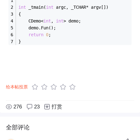
int
 _tmain(
int
 argc, _TCHAR* argv[])
{
	CDemo<
int
, 
int
> demo;
	demo.Fun();
return
0
;
}
给本帖投票
276
23
打赏
全部评论