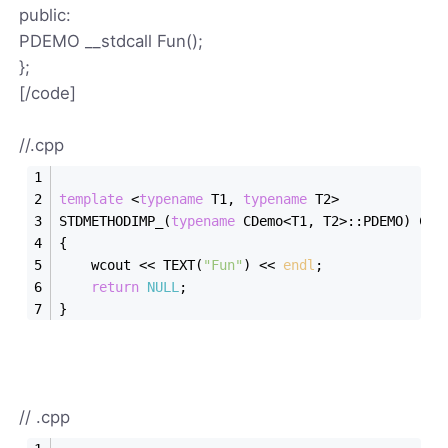
public:
PDEMO __stdcall Fun();
};
[/code]
//.cpp
template
 <
typename
 T1, 
typename
 T2>
STDMETHODIMP_(
typename
 CDemo<T1, T2>::PDEMO) CDe
{
	wcout << TEXT(
"Fun"
) << 
endl
;
return
NULL
;
}
// .cpp