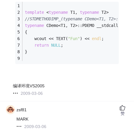
template
 <
typename
 T1, 
typename
 T2>
//STDMETHODIMP_(typename CDemo<T1, T2>::PDEMO
typename
 CDemo<T1, T2>::PDEMO __stdcall CDemo
{
    wcout << TEXT(
"Fun"
) << 
endl
;
return
NULL
;
}
编译环境VS2005
2009-03-06
zsf81
赞
MARK
2009-03-06