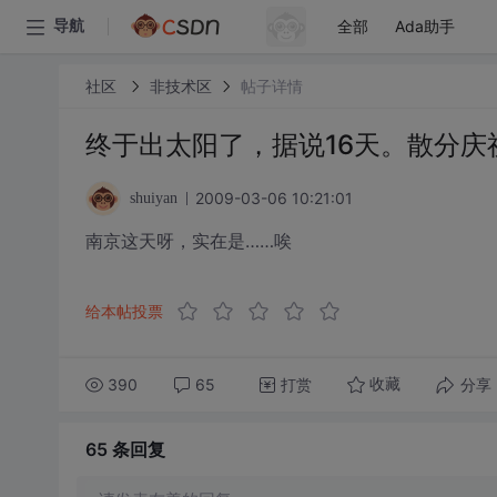
全部
Ada助手
导航
社区
非技术区
帖子详情
终于出太阳了，据说16天。散分庆
2009-03-06 10:21:01
shuiyan
南京这天呀，实在是……唉
给本帖投票
390
65
打赏
分享
收藏
65 条
回复