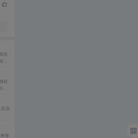
系统
诞
微处
尔登
量及温
于树形