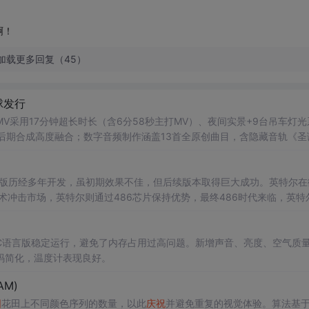
啊！
加载更多回复（45）
球发行
V采用17分钟超长时长（含6分58秒主打MV）、夜间实景+9台吊车灯光
后期合成高度融合；数字音频制作涵盖13首全原创曲目，含隐藏音轨《圣
术。
0版历经多年开发，虽初期效果不佳，但后续版本取得巨大成功。英特尔在
技术冲击市场，英特尔则通过486芯片保持优势，最终486时代来临，英特
本，C语言版稳定运行，避免了内存占用过高问题。新增声音、亮度、空气质
码简化，温度计表现良好。
AM)
阳
花田上不同颜色序列的数量，以此
庆祝
并避免重复的视觉体验。算法基