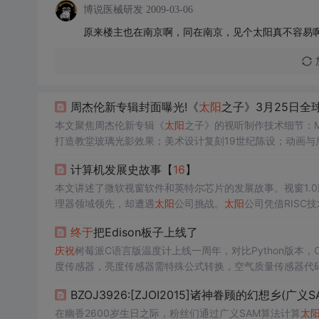
博说医械研发
2009-03-06
原来楼主也在南京啊，同在南京，见个太阳真不容易
周杰伦新专辑封面曝光!《
太阳
之子》3月25日全
本文聚焦周杰伦新专辑《
太阳
之子》的视听制作技术细节：M
打造教堂玻璃光影效果；美术设计复刻19世纪陈设；动画与
星》；全球同步数字发行依托流媒体平台CDN与DRM加密技
计算机发展史故事【
16
】
本文讲述了微软视窗软件和英特尔芯片的发展故事。视窗1.
理器领域领先，却遭遇
太阳
公司挑战。
太阳
公司凭借RISC
顶全球半导体产业。
终于
把Edison板子上线了
庆祝
树莓派C语言版温度计上线一周年，对比Python版
度传感器，亮度传感器需特殊公式转换，空气质量传感器代
BZOJ3926:[ZJOI2015]诸神眷顾的幻想乡(广义S
在幽香2600岁生日之际，粉丝们通过广义SAM算法计算
太