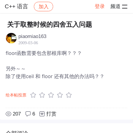
C++ 语言
登录
频道
加入
帖子详情
社区
C++ 语言
关于取整时候的四舍五入问题
piaomiao163
2009-03-06
floor函数需要包含那根库啊？？？
另外～～
除了使用ceil 和 floor 还有其他的办法吗？？
给本帖投票
207
6
打赏