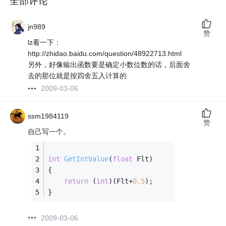
全部评论
jn989
赞
lz看一下：
http://zhidao.baidu.com/question/48922713.html
另外，好像输出函数要是确定小数位数的话，后面舍
去的那位就是按四舍五入计算的
2009-03-06
ssm1984119
赞
自己写一个。
int
GetIntValue
(
float
 Flt)
{
return
 (
int
)(Flt+
0.5
);
}
2009-03-06