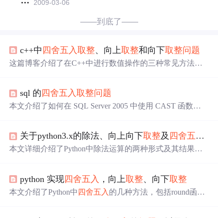
2009-03-06
——到底了——
c++中
四舍五入
取整
、向上
取整
和向下
取整
问题
这篇博客介绍了在C++中进行数值操作的三种常见方法：
使用round()、ceil()和floor()函数进行
四舍五入
和
取整
，并通
过示例代码展示了如何实现这些功能。此外，还提到了通
sql 的
四舍五入
取整
问题
过浮点数加0.5再转换为int类型的简单
取整
方式。
本文介绍了如何在 SQL Server 2005 中使用 CAST 函数将
字符串转换为 decimal 类型，并保留指定的小数位数。通过
示例展示了如何实现
四舍五入
及小数点后位数的精确控
关于python3.x的除法、向上向下
取整
及
四舍五入
的
制。
本文详细介绍了Python中除法运算的两种形式及其结果类
型，对比了精确除法与去尾整除的区别，并深入探讨了向
上
取整
、向下
取整
及
四舍五入
的实现方法，包括math模块
python 实现
四舍五入
，向上
取整
、向下
取整
的使用。
本文介绍了Python中
四舍五入
的几种方法，包括round函数
的精度
问题
、decimal模块的精确
四舍五入
以及math模块的
向上
取整
和向下
取整
。通过实例展示了不同方法在处理浮