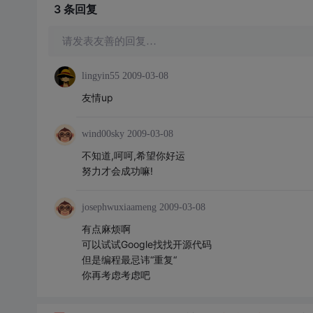
3 条
回复
请发表友善的回复…
lingyin55
2009-03-08
友情up
wind00sky
2009-03-08
不知道,呵呵,希望你好运
努力才会成功嘛!
josephwuxiaameng
2009-03-08
有点麻烦啊
可以试试Google找找开源代码
但是编程最忌讳“重复“
你再考虑考虑吧