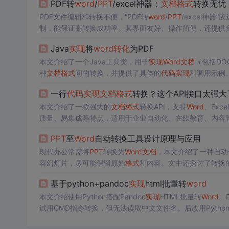
PDF转
word
/
PPT
/excel神器：
文档
格式
转换无忧
PDF文件编辑和转换不便，“PDF转
word
/
PPT
/excel神
制，能保证高转换成功率。其界面友好、操作简便，还提供
Java
实现
将
word
转化
为PDF
本文介绍了一个Java工具类，用于
实现
Word
文档
（包括DO
种
文档
格式
间的转换，并提供了具体的
代码
实现
和调用示例
一行
代码
实现
文档
格式
转换？这个API接口太强大
本文介绍了一款强大的
文档
格式
转换API，支持
Word
、Exce
质量、易集成等特点，适用于企业自动化、在线教育、内容
PPT
至
Word
自动转换工具设计原理与应用
现代办公常需将
PPT
转换为
Word
文档
，本文介绍了一种自动
容幻灯片，尽可能保留原始
格式
和内容。文中还探讨了转换
例。
基于python+pandoc
实现
html批量转
word
本文介绍使用Python搭配Pandoc
实现
HTML批量转
Word
。
试用CMD指令转换，但无法读取中文文件名。后改用Python的
oc也可
实现
转换。