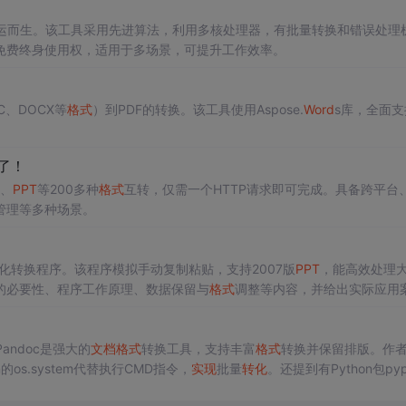
器”应运而生。该工具采用先进算法，利用多核处理器，有批量转换和错误处理
免费终身使用权，适用于多场景，可提升工作效率。
C、DOCX等
格式
）到PDF的转换。该工具使用Aspose.
Word
s库，全面支
。
了！
l、
PPT
等200多种
格式
互转，仅需一个HTTP请求即可完成。具备跨平台
管理等多种场景。
化转换程序。该程序模拟手动复制粘贴，支持2007版
PPT
，能高效处理
的必要性、程序工作原理、数据保留与
格式
调整等内容，并给出实际应用
Pandoc是强大的
文档
格式
转换工具，支持丰富
格式
转换并保留排版。作
os.system代替执行CMD指令，
实现
批量
转化
。还提到有Python包pyp