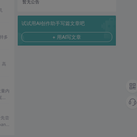
暂无公告
机
试试用AI创作助手写篇文章吧
+ 用AI写文章
持多
、高
大量内
案
者先尝
and