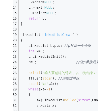
	L->data=
NULL
;
    L->next=
NULL
; 
    L->prior=
NULL
; 
return
 L; 
} 
LinkedList 
LinkedListCreat
( )
{ 
    LinkedList L,p,s; 
//p只是一个介质 
int
 x=
0
; 
    L=LinkedListInit(); 
    p=L;                    
//让p承接最后一个
printf
(
"输入要创建的链表，以-1为结束\n"
); 
    fflush(
stdin
); 
//清空缓冲区 
scanf
(
"%d"
,&x); 
while
(x!=
-1
) 
    { 
        s=(LinkedList)
malloc
(
sizeof
(LNode)); 
        s->data=x; 