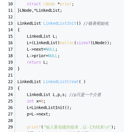
struct
LNode
 *
prior
;
}LNode,*LinkedList; 
LinkedList 
LinkedListInit
()
//链表初始化 
{ 
	LinkedList L; 
	L=(LinkedList)
malloc
(
sizeof
(LNode)); 
	L->next=
NULL
; 
	L->prior=
NULL
; 
return
 L; 
} 
LinkedList 
LinkedListCreat
( )
{ 
	LinkedList L,p,s; 
//p只是一个介质 
int
 x=
0
; 
	L=LinkedListInit(); 
	p=L->next; 
printf
(
"输入要创建的链表，以-1为结束\n"
); 