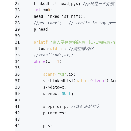
    LinkedList head,p,s; 
//p只是一个介质 
int
 x=
0
; 
    head=LinkedListInit(); 
//p=L->next;   // that's to say p==NULL. 
	p=head;
printf
(
"输入要创建的链表，以-1为结束\n"
); 
    fflush(
stdin
); 
//清空缓冲区 
//scanf("%d",&x); 
while
(x!=
-1
) 
    { 
scanf
(
"%d"
,&x);
        s=(LinkedList)
malloc
(
sizeof
(LNode)); 
        s->data=x;
        s->next=
NULL
;		
        s->prior=p; 
//双链表的插入  		
        p->next=s; 
        p=s;       