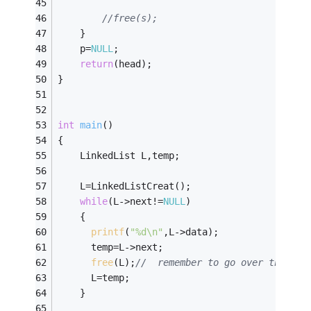
//free(s);
    } 
    p=
NULL
; 
return
(head); 
} 
int
main
()
{ 
    LinkedList L,temp; 
    L=LinkedListCreat(); 
while
(L->next!=
NULL
)
	{
printf
(
"%d\n"
,L->data);
	  temp=L->next;
free
(L);
//  remember to go over the lis
	  L=temp;
	}