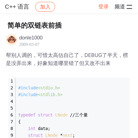
C++ 语言
登录
频道
加入
帖子详情
社区
C++ 语言
简单的双链表前插
donle1000
2009-03-07
帮别人调的，可惜太高估自己了，DEBUG了半天，楞
是没弄出来，好象知道哪里错了但又改不出来
#
include
<stdio.h>
#
include
<stdlib.h>
typedef
struct
LNode
 //三个量 
{ 
int
 data; 
struct
LNode
 *
next
;