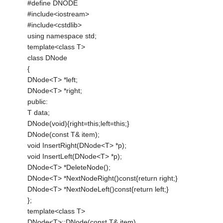
#define DNODE
#include<iostream>
#include<cstdlib>
using namespace std;
template<class T>
class DNode
{
DNode<T> *left;
DNode<T> *right;
public:
T data;
DNode(void){right=this;left=this;}
DNode(const T& item);
void InsertRight(DNode<T> *p);
void InsertLeft(DNode<T> *p);
DNode<T> *DeleteNode();
DNode<T> *NextNodeRight()const{return right;}
DNode<T> *NextNodeLeft()const{return left;}
};
template<class T>
DNode<T>::DNode(const T& item)