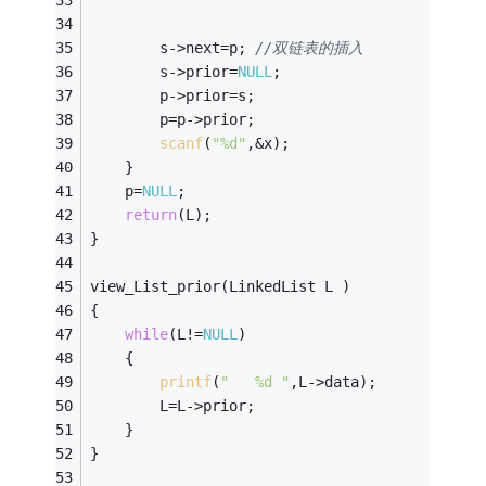
        s->next=p; 
//双链表的插入
		s->prior=
NULL
;
        p->prior=s;     
        p=p->prior; 
scanf
(
"%d"
,&x); 
    } 
    p=
NULL
; 
return
(L); 
} 
view_List_prior(LinkedList L )
{
while
(L!=
NULL
)
	{
printf
(
"   %d "
,L->data);
		L=L->prior;
	}
}