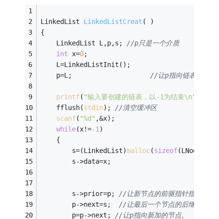
LinkedList 
LinkedListCreat
( )
{ 
    LinkedList L,p,s; 
//p只是一个介质 
int
 x=
0
; 
    L=LinkedListInit(); 
    p=L;                    
//让p指向链表最后一
printf
(
"输入要创建的链表，以-1为结束\n"
); 
    fflush(
stdin
); 
//清空缓冲区 
scanf
(
"%d"
,&x); 
while
(x!=
-1
) 
    { 
        s=(LinkedList)
malloc
(
sizeof
(LNode)); 
        s->data=x; 
        s->prior=p; 
//让新节点的前驱指针指向原来
        p->next=s;  
//让最后一个节点的后继指针指向
        p=p->next; 
//让p指向新加的节点。