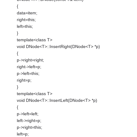
{
data=item;
right=this;
left=this;
}
template<class T>
void DNode<T>::InsertRight(DNode<T> *p)
{
p->right=right;
right->left=p;
p->left=this;
right=p;
}
template<class T>
void DNode<T>::InsertLeft(DNode<T> *p)
{
p->left=left;
left->right=p;
p->right=this;
left=p;