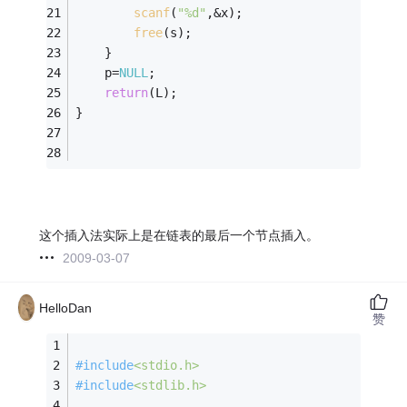
scanf
(
"%d"
,&x); 
free
(s);
    } 
    p=
NULL
; 
return
(L); 
} 
这个插入法实际上是在链表的最后一个节点插入。
2009-03-07
HelloDan
赞
#
include
<stdio.h>
#
include
<stdlib.h>