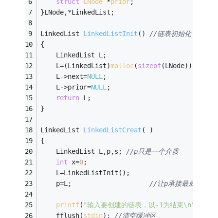
struct
LNode
 *
prior
;
}LNode,*LinkedList; 
LinkedList 
LinkedListInit
()
//链表初始化 
{ 
    LinkedList L; 
    L=(LinkedList)
malloc
(
sizeof
(LNode)); 
    L->next=
NULL
; 
    L->prior=
NULL
; 
return
 L; 
} 
LinkedList 
LinkedListCreat
( )
{ 
    LinkedList L,p,s; 
//p只是一个介质 
int
 x=
0
; 
    L=LinkedListInit(); 
    p=L;                    
//让p承接最后一个
printf
(
"输入要创建的链表，以-1为结束\n"
); 
    fflush(
stdin
); 
//清空缓冲区 