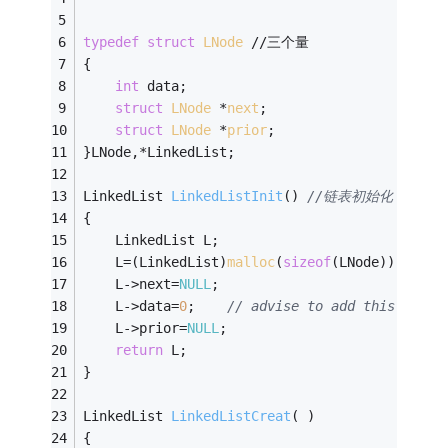
typedef
struct
LNode
 //三个量 
{ 
int
 data; 
struct
LNode
 *
next
;
struct
LNode
 *
prior
;
}LNode,*LinkedList; 
LinkedList 
LinkedListInit
()
//链表初始化 
{ 
    LinkedList L; 
    L=(LinkedList)
malloc
(
sizeof
(LNode)); 
    L->next=
NULL
; 
	L->data=
0
;    
// advise to add this line
    L->prior=
NULL
; 
return
 L; 
} 
LinkedList 
LinkedListCreat
( )
{ 