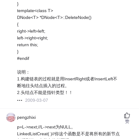
}
template<class T>
DNode<T> *DNode<T>::DeleteNode()
{
right->left=left;
left->right=right;
return this;
}
#endif
说明：
1.构建链表的过程就是用InsertRight或者InsertLeft不
断地往头结点插入的过程。
2.头结点不能是指针类型！！
2009-03-07
pengzhixi
赞
p=L->next;//L->next为NULL。
LinkedListCreat( )//你这个函数是不是将所有的新节点