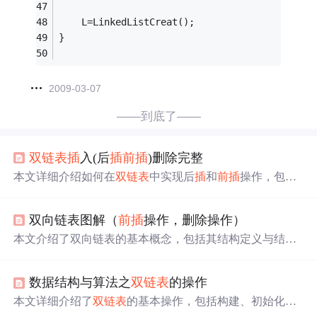
    L=LinkedListCreat(); 
}
2009-03-07
——到底了——
双链表
插
入(后
插
前
插
)删除完整
本文详细介绍如何在
双链表
中实现后
插
和
前
插
操作，包括
值查找和位置查找函数，以及完整的
插
入和删除方法。讲
解了节点定位与修改的步骤，适合理解链表基础的开发者
双向链表图解（
前
插
操作，删除操作）
参考。
本文介绍了双向链表的基本概念，包括其结构定义与结点
构造，并详细解析了双向链表中的
前
插
与删除操作算法。
数据结构与算法之
双链表
的操作
本文详细介绍了
双链表
的基本操作，包括构建、初始化、
数据添加（
前
插
法和尾
插
法）、数据删除及查找等核心算