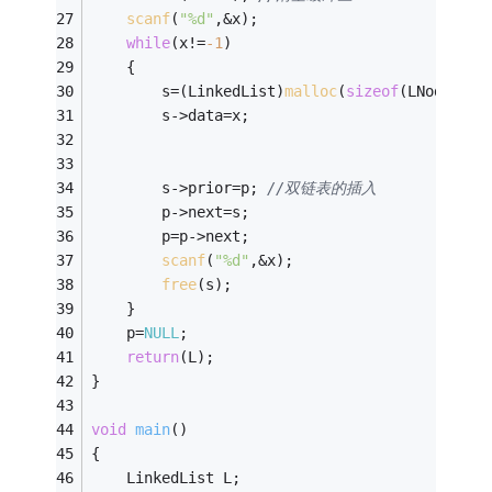
scanf
(
"%d"
,&x); 
while
(x!=
-1
) 
    { 
        s=(LinkedList)
malloc
(
sizeof
(LNode)); 
        s->data=x; 
        s->prior=p; 
//双链表的插入 
        p->next=s;     
        p=p->next; 
scanf
(
"%d"
,&x); 
free
(s);
    } 
    p=
NULL
; 
return
(L); 
} 
void
main
()
{ 
    LinkedList L; 