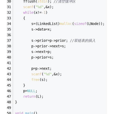
	fflush(
stdin
); 
//清空缓冲区 
scanf
(
"%d"
,&x); 
while
(x!=
-1
) 
	{ 
		s=(LinkedList)
malloc
(
sizeof
(LNode)); 
		s->data=x; 
		s->prior=p->prior; 
//双链表的插入 
		p->prior->next=s; 
		s->next=p; 
		p->prior=s;
		p=p->next; 
scanf
(
"%d"
,&x); 
free
(s);
	} 
	p=
NULL
; 
return
(L); 
} 
void
main
()