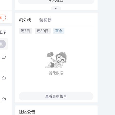
复
积分榜
荣誉榜
近7日
近30日
至今
正序
复
暂无数据
查看更多榜单
社区公告