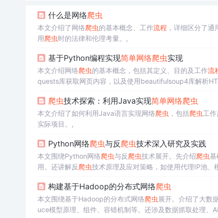
什么是网络
爬虫
本文介绍了网络
爬虫
的基本概念、工作
流程
，详细区分了通
用
爬虫
时的法律和伦理考量。,
基于Python编程实现
简单网络
爬虫
实现
本文介绍网络
爬虫
的基本概念，包括其定义、目的及工作
流
quests库获取网页内容，以及使用beautifulsoup4
据获取到分析的全过程。
爬虫
技术探索：利用Java实现
简单网络
爬虫
本文介绍了如何利用Java语言实现网络
爬虫
，包括
爬虫
工作
实际项目。,
Python网络
爬虫
与反
爬虫
技术深入研究及实践
本文围绕Python网络
爬虫
与反
爬虫
技术展开。先介绍
爬虫
基
用。还讲解反
爬虫
技术原理及应对策略，如使用代理IP池、模拟U
法。
构建基于Hadoop的分布式网络
爬虫
本文围绕基于Hadoop的分布式网络
爬虫
展开。介绍了大数据
uce模型原理、组件、容错机制等。还涉及数据抓取处理、AI