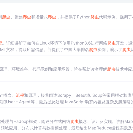
用
爬虫
、聚焦
爬虫
和增量式
爬虫
，并提供了Python
爬虫
代码示例。强调了
程
。详细讲解了如何在Linux环境下使用Python3.6进行网络
爬虫
开发，通
库解析HTML文档，提取所需信息。并提供了中国大学排名
爬虫
实例，演示了
爬虫
原理、环境准备、代码示例和应用场景，旨在帮助读者理解
爬虫
技术并应
础概念、
流程
和原理，接着阐述Scrapy、BeautifulSoup等常用框架和
ser - Agent等，最后提及处理JavaScript动态内容及复杂反爬策略
处理与Hadoop框架，阐述分布式网络
爬虫
概念、设计及实现。讲解Map
领域应用、分布式计算与数据预处理，最后给出MapReduce编程实践及