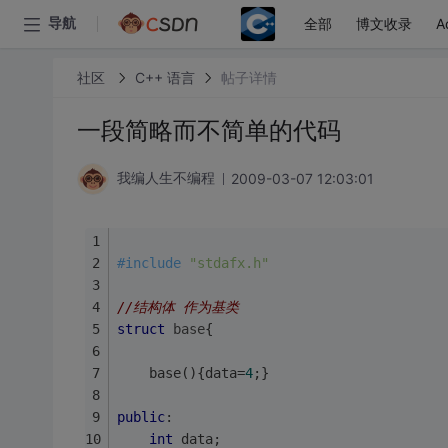
全部
博文收录
A
导航
社区
C++ 语言
帖子详情
一段简略而不简单的代码
2009-03-07 12:03:01
我编人生不编程
#
include
"stdafx.h"
//结构体 作为基类
struct
base
{
	base(){data=
4
;}
public
:
int
 data;