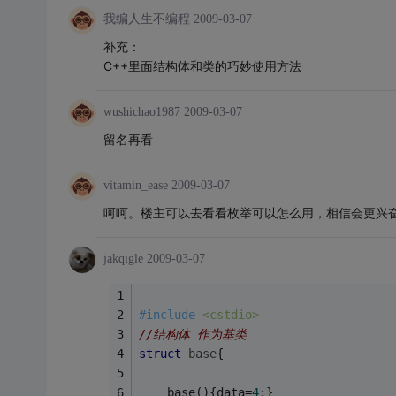
我编人生不编程
2009-03-07
补充：
C++里面结构体和类的巧妙使用方法
wushichao1987
2009-03-07
留名再看
vitamin_ease
2009-03-07
呵呵。楼主可以去看看枚举可以怎么用，相信会更兴
jakqigle
2009-03-07
#
include
<cstdio>
//结构体 作为基类
struct
base
{
    base(){data=
4
;}