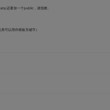
ata;还要加一个public，请指教。
且类可以用作模板关键字）