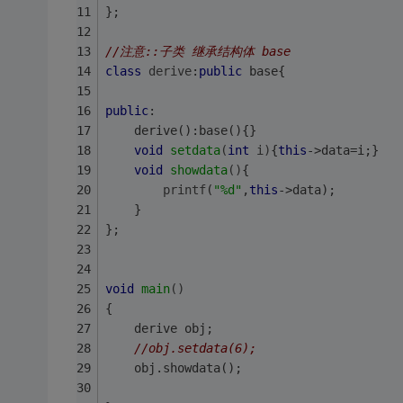
};
//注意::子类 继承结构体 base
class
derive
:
public
 base{
public
:
	derive():base(){}
void
setdata
(
int
 i)
{
this
->data=i;}
void
showdata
()
{
printf
(
"%d"
,
this
->data);
	}
};
void
main
()
{
	derive obj;
//obj.setdata(6);
	obj.showdata();