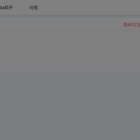
da助手
问答
用AI写