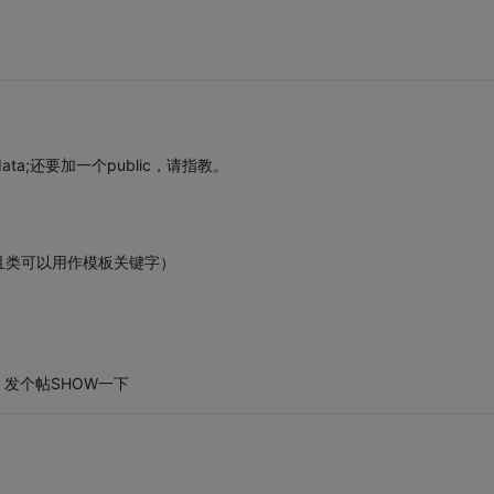
ata;还要加一个public，请指教。
且类可以用作模板关键字）
，发个帖SHOW一下