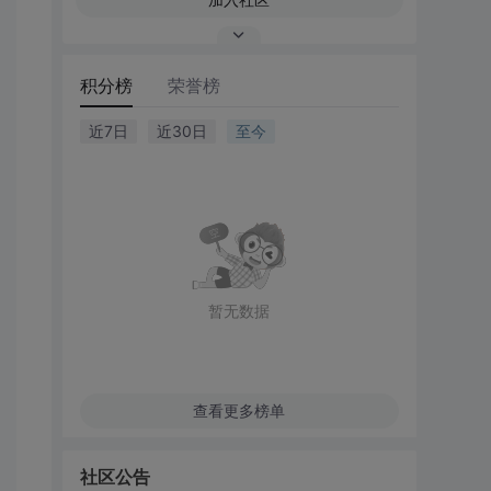
积分榜
荣誉榜
近7日
近30日
至今
暂无数据
查看更多榜单
社区公告