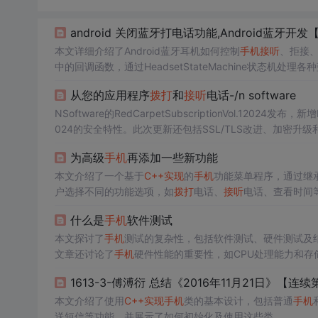
android 关闭蓝牙打电话功能,Android蓝牙开发
本文详细介绍了Android蓝牙耳机如何控制
手机
接听
、拒接
中的回调函数，通过HeadsetStateMachine状态机处理各种蓝牙耳机的
等。通过BluetoothPhoneService与电话状态进行交互，
实
从您的应用程序
拨打
和
接听
电话-/n software
NSoftware的RedCarpetSubscriptionVol.1202
024的安全特性。此次更新还包括SSL/TLS改进、加密升
为高级
手机
再添加一些新功能
本文介绍了一个基于
C++
实现
的
手机
功能菜单程序，通过继
户选择不同的功能选项，如
拨打
电话、
接听
电话、查看时间
什么是
手机
软件测试
本文探讨了
手机
测试的复杂性，包括软件测试、硬件测试及
文章还讨论了
手机
硬件性能的重要性，如CPU处理能力和存
1613-3-傅溥衍 总结《2016年11月21日》【
本文介绍了使用
C++
实现
手机
类的基本设计，包括普通
手机
送短信等功能，并展示了如何初始化及使用这些类。