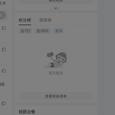
正序
复
积分榜
荣誉榜
近7日
近30日
至今
暂无数据
相应
查看更多榜单
社区公告