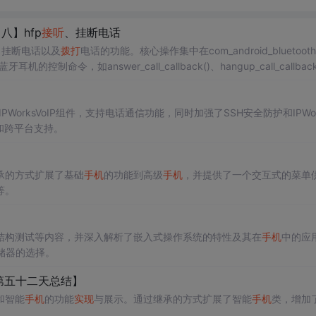
【八】hfp
接听
、挂断电话
、挂断电话以及
拨打
电话的功能。核心操作集中在com_android_bluetooth
控制命令，如answer_call_callback()、hangup_call_callback
现
蓝牙耳机的电话控制功能。
4发布，新增IPWorksVoIP组件，支持电话通信功能，同时加强了SSH安全防护和IPWor
级和跨平台支持。
承的方式扩展了基础
手机
的功能到高级
手机
，并提供了一个交互式的菜单
等。
结构测试等内容，并深入解析了嵌入式操作系统的特性及其在
手机
中的应
储器的选择。
连续第五十二天总结】
和智能
手机
的功能
实现
与展示。通过继承的方式扩展了智能
手机
类，增加