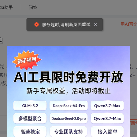
da助手
问答
用AI写
服务超时,请刷新页面重试
题
能：可以指定几个号码，仅被指定的号码可以播出和打进电话。
么实现，希望高手能给以知道。希望说明详细的环境配置和代码注
分感谢
转发到动态
举报
写回