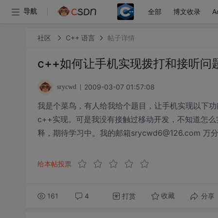
全部
博文收录
A
导航
社区
C++ 语言
帖子详情
c++如何让手机实现拨打和接听问
2009-03-07 01:57:08
srycwd
我是个菜鸟，有人给我给个题目，让手机实现以下功
c++实现。可是我没有接触过移动开发，不知道怎
释，期待学习中。我的邮箱srycwd6@126.com 万
给本帖投票
161
4
打赏
分享
收藏