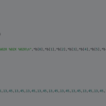
;
%02X %02X %02X\n"
,*b[
0
],*b[
1
],*b[
2
],*b[
3
],*b[
4
],*b[
5
],*b
5
,
13
,
45
,
13
,
45
,
13
,
45
,
13
,
45
,
13
,
45
,
13
,
45
,
13
,
45
,
13
,
45
,
13
,
45
,