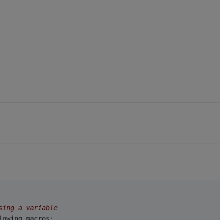
sing a variable
lowing macros: