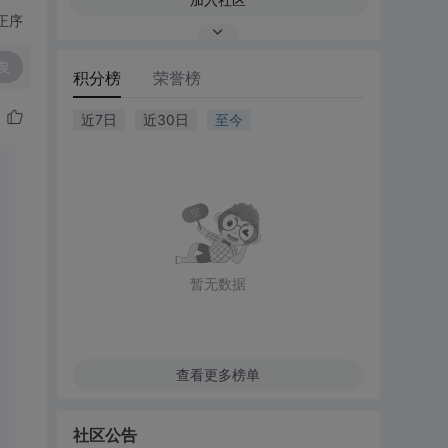
正序
复
积分榜
荣誉榜
近7日
近30日
至今
暂无数据
查看更多榜单
社区公告