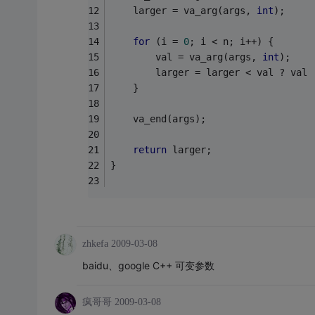
	larger = va_arg(args, 
int
);
for
 (i = 
0
; i < n; i++) {
		val = va_arg(args, 
int
);
		larger = larger < val ? val
	}
	va_end(args);
return
 larger;
}
zhkefa
2009-03-08
baidu、google C++ 可变参数
疯哥哥
2009-03-08