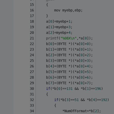
	{
		mov myebp,ebp;
	}
	a[
0
]=myebp+
1
;
	a[
1
]=myebp+
3
;
	a[
2
]=myebp+
4
;
printf
(
"%08X\n"
,*a[
0
]);
	b[
0
]=(BYTE *)(*a[
0
]+
0
);
	b[
1
]=(BYTE *)(*a[
0
]+
1
);
	b[
2
]=(BYTE *)(*a[
0
]+
2
);
	b[
3
]=(BYTE *)(*a[
0
]+
3
);
	b[
4
]=(BYTE *)(*a[
0
]+
4
);
	b[
5
]=(BYTE *)(*a[
0
]+
5
);
	b[
6
]=(BYTE *)(*a[
0
]+
6
);
	b[
7
]=(BYTE *)(*a[
0
]+
7
);
if
(*b[
0
]==
131
 && *b[
1
]==
196
)
	{
if
(*b[
3
]==
51
 && *b[
4
]==
192
)
		{
			*NumOfFormat=*b[
2
];