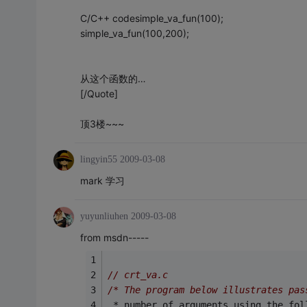
C/C++ codesimple_va_fun(100);
simple_va_fun(100,200);
从这个函数的…
[/Quote]
顶3楼~~~
lingyin55
2009-03-08
mark 学习
yuyunliuhen
2009-03-08
from msdn-----
// crt_va.c
/* The program below illustrates pas
 * number of arguments using the fol