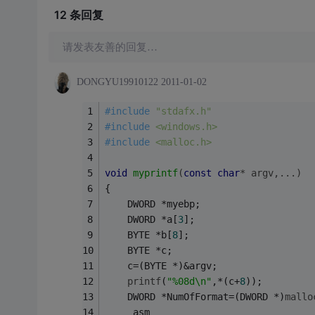
12 条
回复
请发表友善的回复…
DONGYU19910122
2011-01-02
#
include
"stdafx.h"
#
include
<windows.h>
#
include
<malloc.h>
void
myprintf
(
const
char
* argv,...)
{
	DWORD *myebp;
	DWORD *a[
3
];
	BYTE *b[
8
];
	BYTE *c;
	c=(BYTE *)&argv;
printf
(
"%08d\n"
,*(c+
8
));
	DWORD *NumOfFormat=(DWORD *)
mallo
	_asm