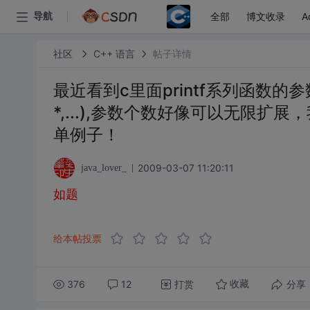
全部
博文收录
A
导航
社区
C++ 语言
帖子详情
最近看到c里面printf系列函数的参数列
*,...),参数个数好像可以无限
单例子！
2009-03-07 11:20:11
java_lover_
如题
给本帖投票
376
12
打赏
分享
收藏