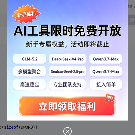
切换为时间
发表回
c
(
sizeof
(DWORD));