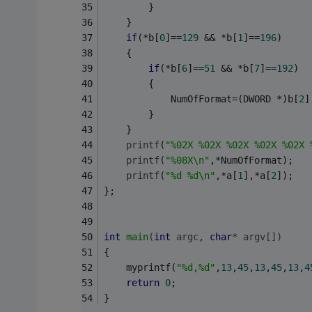
		}
	}
if
(*b[
0
]==
129
 && *b[
1
]==
196
)
	{
if
(*b[
6
]==
51
 && *b[
7
]==
192
)
		{
			NumOfFormat=(DWORD *)b[
2
]
		}
	}
printf
(
"%02X %02X %02X %02X %02X 
printf
(
"%08X\n"
,*NumOfFormat);
printf
(
"%d %d\n"
,*a[
1
],*a[
2
]);
};
int
main
(
int
 argc, 
char
* argv[])
{
	myprintf(
"%d,%d"
,
13
,
45
,
13
,
45
,
13
,
4
return
0
;
}