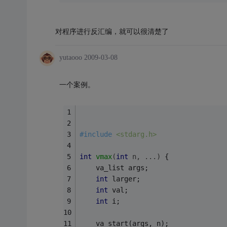
对程序进行反汇编，就可以很清楚了
yutaooo
2009-03-08
一个案例。
#
include
<stdarg.h>
int
vmax
(
int
 n, ...)
{
	va_list args;
int
 larger;
int
 val;
int
 i;
	va_start(args, n);