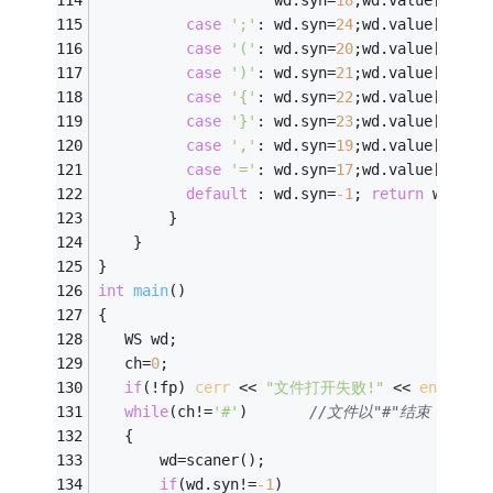
case
';'
: wd.syn=
24
;wd.value[
0
]=
'-
case
'('
: wd.syn=
20
;wd.value[
0
]=
'-
case
')'
: wd.syn=
21
;wd.value[
0
]=
'-
case
'{'
: wd.syn=
22
;wd.value[
0
]=
'-
case
'}'
: wd.syn=
23
;wd.value[
0
]=
'-
case
','
: wd.syn=
19
;wd.value[
0
]=
'-
case
'='
: wd.syn=
17
;wd.value[
0
]=
'-
default
 : wd.syn=
-1
; 
return
 wd;
bre
		}
	}
}
int
main
()
{
   WS wd;
   ch=
0
;
if
(!fp) 
cerr
 << 
"文件打开失败!"
 << 
endl
;
while
(ch!=
'#'
)		
//文件以"#"结束 
   {
	   wd=scaner();
if
(wd.syn!=
-1
) 