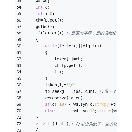
	WS wd;
int
 c;
int
 i=
0
;
    ch=fp.get();
	getbc();
if
(letter()) 
//是否为字母，是的话继续取字符，直
	{
while
(letter()||digit())
		{
			token[i]=ch;
			ch=fp.get();
			i++;
		}
		token[i]=
'\0'
;
		fp.seekg(
-1
,ios::cur); 
//退一个字符
		c=reserve(token);
if
(c!=
10
) {	wd.syn=c;
strcpy
(wd.value
else
      { wd.syn=
10
;
strcpy
(wd.valu
	}
else
if
(digit()) 
//是否为数字，是的话继续取
	{