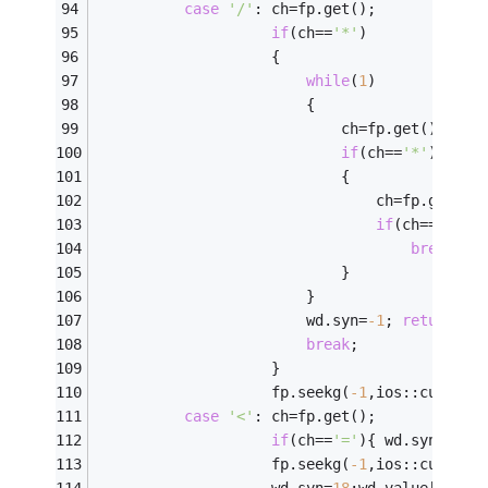
case
'/'
: ch=fp.get();
if
(ch==
'*'
)
					{
while
(
1
)
						{ 
							ch=fp.get();
if
(ch==
'*'
) 
							{ 
								ch=fp.get();
if
(ch==
'/'
) 
break
;
							} 
						}
						wd.syn=
-1
; 
return
 wd
break
;
					}
                    fp.seekg(
-1
,ios::cur);wd
case
'<'
: ch=fp.get();
if
(ch==
'='
){ wd.syn=
26
;w
                    fp.seekg(
-1
,ios::cur);
				    wd.syn=
18
;wd.value[
0
]=
'-