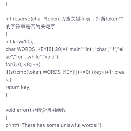
}
int reserve(char *token) //查关键字表，判断token中
的字符串是否为关键字
{
int key=10,i;
char WORDS_KEY[8][20]={"main","int","char","if","el
se","for","while","void"};
for(i=0;i<8;i++)
if(strcmp(token,WORDS_KEY[i])==0) {key=i+1; brea
k;}
return key;
}
void error() //错误调用函数
{
printf("There has some unlawful words!");