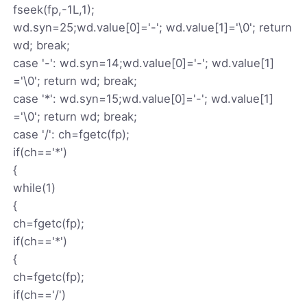
fseek(fp,-1L,1);
wd.syn=25;wd.value[0]='-'; wd.value[1]='\0'; return
wd; break;
case '-': wd.syn=14;wd.value[0]='-'; wd.value[1]
='\0'; return wd; break;
case '*': wd.syn=15;wd.value[0]='-'; wd.value[1]
='\0'; return wd; break;
case '/': ch=fgetc(fp);
if(ch=='*')
{
while(1)
{
ch=fgetc(fp);
if(ch=='*')
{
ch=fgetc(fp);
if(ch=='/')