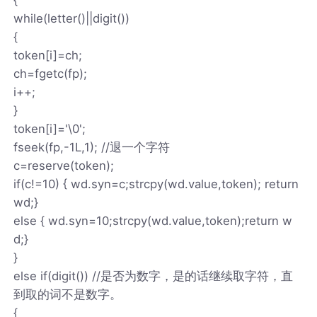
while(letter()||digit())
{
token[i]=ch;
ch=fgetc(fp);
i++;
}
token[i]='\0';
fseek(fp,-1L,1); //退一个字符
c=reserve(token);
if(c!=10) { wd.syn=c;strcpy(wd.value,token); return
wd;}
else { wd.syn=10;strcpy(wd.value,token);return w
d;}
}
else if(digit()) //是否为数字，是的话继续取字符，直
到取的词不是数字。
{