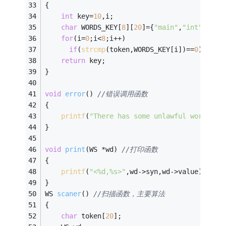
{
int
 key=
10
,i;
char
 WORDS_KEY[
8
][
20
]={
"main"
,
"int"
,
"cha
for
(i=
0
;i<
8
;i++)
if
(
strcmp
(token,WORDS_KEY[i])==
0
) {key
return
 key;
}
void
error
()
//错误调用函数
{
printf
(
"There has some unlawful words!"
)
}
void
print
(WS *wd)
//打印函数
{
printf
(
"<%d,%s>"
,wd->syn,wd->value);
}
WS 
scaner
()
//扫描函数，主要算法
{
char
 token[
20
];