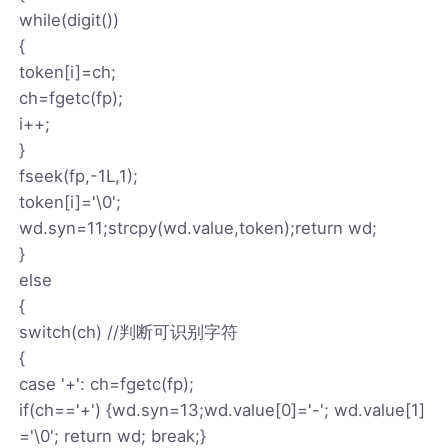
while(digit())
{
token[i]=ch;
ch=fgetc(fp);
i++;
}
fseek(fp,-1L,1);
token[i]='\0';
wd.syn=11;strcpy(wd.value,token);return wd;
}
else
{
switch(ch) //判断可识别字符
{
case '+': ch=fgetc(fp);
if(ch=='+') {wd.syn=13;wd.value[0]='-'; wd.value[1]
='\0'; return wd; break;}