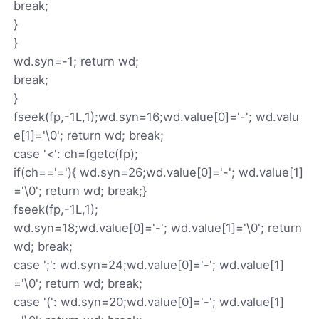
break;
}
}
wd.syn=-1; return wd;
break;
}
fseek(fp,-1L,1);wd.syn=16;wd.value[0]='-'; wd.valu
e[1]='\0'; return wd; break;
case '<': ch=fgetc(fp);
if(ch=='='){ wd.syn=26;wd.value[0]='-'; wd.value[1]
='\0'; return wd; break;}
fseek(fp,-1L,1);
wd.syn=18;wd.value[0]='-'; wd.value[1]='\0'; return
wd; break;
case ';': wd.syn=24;wd.value[0]='-'; wd.value[1]
='\0'; return wd; break;
case '(': wd.syn=20;wd.value[0]='-'; wd.value[1]