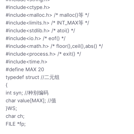
#include<ctype.h>
#include<malloc.h> /* malloc()等 */
#include<limits.h> /* INT_MAX等 */
#include<stdlib.h> /* atoi() */
#include<io.h> /* eof() */
#include<math.h> /* floor(),ceil(),abs() */
#include<process.h> /* exit() */
#include<time.h>
#define MAX 20
typedef struct //二元组
{
int syn; //种别编码
char value[MAX]; //值
}WS;
char ch;
FILE *fp;