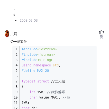
}
#
2009-03-08
虫洞
赞
C++源文件
#
include
<iostream>
#
include
<fstream>
#
include
<string>
using
namespace
std
;
#
define
 MAX 20
typedef
struct
 //二元组
{
int
 syn; 
//种别编码
char
 value[MAX]; 
//值
}WS;
char
 ch;