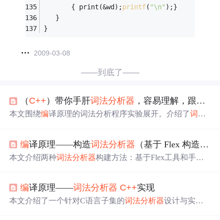
	   { print(&wd);
printf
(
"\n"
);}
   }
}
2009-03-08
——到底了——
（
C++
）带你手肝
词法分析器
，容易理解，跟着思路有手就行
本文围绕
编
译原理的词法分析程序实验展开。介绍了
词法
分析器
是将源程序字符串分解为单词的“读单词程序”，阐
述了单词符号的种类。详细说明了词法分析程序的设计过
编
译原理——构造
词法分析器
（基于 Flex 构造和手工构造）
程，包括种别码表设计、函数设置、核心scan函数等，还
提及了注意事项和心得体会，并给出源代码。
本文介绍两种
词法分析器
构建方法：基于Flex工具和手工
构造。通过设计正规式与DFA，实现C语言词法分析，识
别关键字、标识符、数字等，并处理注释与错误。
编
译原理——
词法分析器
C++
实现
本文介绍了一个针对C语言子集的
词法分析器
设计与实
现，通过状态转换图进行单词分类，涵盖关键字、运算