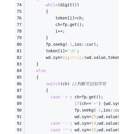
while
(digit())
		{
            token[i]=ch;
			ch=fp.get();
			i++;
		}
		fp.seekg(
-1
,ios::cur);
        token[i]=
'\0'
;
		wd.syn=
11
;
strcpy
(wd.value,token);
ret
	}
else
	{
switch
(ch) 
//判断可识别字符
		{
case
'+'
: ch=fp.get();
if
(ch==
'+'
) {wd.syn=
13
;w
			        fp.seekg(
-1
,ios::cur);
		            wd.syn=
25
;wd.value[
0
]=
'-
case
'-'
: wd.syn=
14
;wd.value[
0
]=
'-
case
'*'
: wd.syn=
15
;wd.value[
0
]=
'-