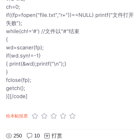
ch=0;
if((fp=fopen("file.txt","r+"))==NULL) printf("文件打开
失败");
while(ch!='#') //文件以"#"结束
{
wd=scaner(fp);
if(wd.syn!=-1)
{ print(&wd);printf("\n");}
}
fclose(fp);
getch();
}][/code]
给本帖投票
250
10
打赏