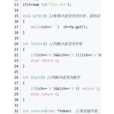
ifstream 
fp
(
"file.txt"
)
;
void
getbc
()
//检查ch是否为空白符，是的话，继续
{
while
(ch==
' '
)	ch=fp.get();
}
int
letter
()
//判断ch是否为字母
{
if
((ch>=
'A'
)&&(ch<=
'Z'
)||(ch>=
'a'
)&&(ch<
else
return
0
;
}
int
digit
()
//判断ch是否为数字
{
if
((ch>=
'0'
)&&(ch<=
'9'
)) 
return
1
;
else
return
0
;
}
int
reserve
(
char
 *token)
//查关键字表，判断to