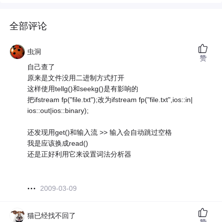
全部评论
虫洞
赞
自己查了
原来是文件没用二进制方式打开
这样使用tellg()和seekg()是有影响的
把ifstream fp("file.txt");改为ifstream fp("file.txt",ios::in|
ios::out|ios::binary);
还发现用get()和输入流 >> 输入会自动跳过空格
我是应该换成read()
还是正好利用它来设置词法分析器
2009-03-09
猫已经找不回了
赞