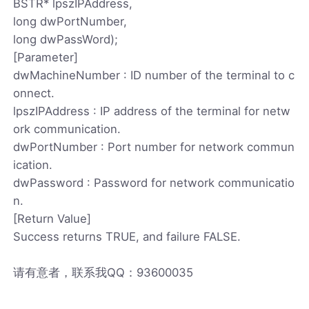
BSTR* lpszIPAddress,
long dwPortNumber,
long dwPassWord);
[Parameter]
dwMachineNumber : ID number of the terminal to c
onnect.
lpszIPAddress : IP address of the terminal for netw
ork communication.
dwPortNumber : Port number for network commun
ication.
dwPassword : Password for network communicatio
n.
[Return Value]
Success returns TRUE, and failure FALSE.
请有意者，联系我QQ：93600035