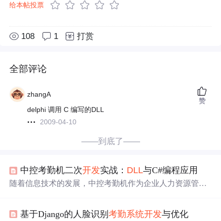
给本帖投票
108
1
打赏
全部评论
zhangA
赞
delphi 调用 C 编写的DLL
2009-04-10
——到底了——
中控考勤机二次
开发
实战：
DLL
与C#编程应用
随着信息技术的发展，中控考勤机作为企业人力资源管理
的重要组成部分，其二次
开发
成为了优化考勤流程、提高
工作效率的关键。二次
开发
不仅涉及软件层面的改进，还
基于Django的人脸识别
考勤系统
开发
与优化
包括了
硬件
的兼容性和系统整合。本章将概述中控考勤机