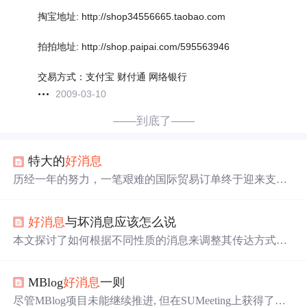
掏宝地址: http://shop34556665.taobao.com
拍拍地址: http://shop.paipai.com/595563946
交易方式：支付宝 财付通 网络银行
2009-03-10
——到底了——
特大的
好消息
历经一年的努力，一笔艰难的国际贸易订单终于迎来支付
的
好消息
。从寻找合适的工厂到处理信用证修改，再到解
决生产过程中的种种问题，每一步都充满挑战。在双方不
好消息
与坏消息应该怎么说
懈的努力下，最终克服重重困难，实现了交易的成功。
本文探讨了如何根据不同性质的消息来调整其传达方式。
研究表明，
好消息
应该分开告知以最大化快乐感受，而坏
消息则应该一次性告知以减少心理负担。对于好坏消息并
MBlog
好消息
一则
存的情况，则需依据
好消息
和坏消息的相对重要性来决定
是否分开传达。
尽管MBlog项目未能继续推进, 但在SUMeeting上获得了意