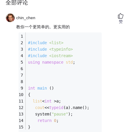
全部评论
chin_chen
赞
教你一个更简单的。更实用的
#
include
<list>
#
include
<typeinfo>
#
include
<iostream>
using
namespace
std
;
int
main
()
{
list
<
int
 >a;
cout
<<
typeid
(a).name();
   system(
"pause"
);
return
0
;
}