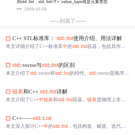
用std::list，std::list<T>::value_type就是元素类型
2009-03-09
——到底了——
C++ STL标准库：
std
::
list
使用介绍、用法详解
本文详细介绍了C++标准库
中
的
std
::
list
容器，包括其作为
双向
链表
的数据结构特性、插入和删除操作、容器容量管
理、迭代器使用、空判断、
元素
存取、
元素
重置、内容交
std
::vector与
std
::
list
的区别
换、插入与删除操作、运算符函数、排序和去重方法。通
过示例代码展示了
std
::
list
的各种功能和用法。
本文介绍了
std
::vector和
std
::
list
的特性。
std
::vector是顺序容
器、动态数组，可快速访问任意
元素
，但插入或删除
元素
会影响效率；
std
::
list
实质是双向
链表
，插入和删除
元素
效
链表
和C++
std
::
list
详解
率高，却不适合随机访问。二者分别强调随机存取和插入
删除的效率。
本文介绍了C++
中
链表
和
std
::
list
容器。
链表
是物理上非连
续、非顺序的数据结构，通常实现为双向
链表
。详细阐述
了
std
::
list
的定义、声明，以及其成员函数和非成员函数的
C++——
std
::
List
用法，最后总结了
list
容器的优势和劣势。
本文深入探讨C++
中
的
std
::
list
，包括构造、赋值、迭代
器、容量、
元素
访问、修改和操作。
std
::
list
是双向
链表
实