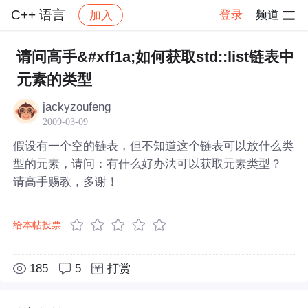
C++ 语言
登录
频道
加入
帖子详情
社区
C++ 语言
请问高手&#xff1a;如何获取std::list链表中
元素的类型
jackyzoufeng
2009-03-09
假设有一个空的链表，但不知道这个链表可以放什么类
型的元素，请问：有什么好办法可以获取元素类型？
请高手赐教，多谢！
给本帖投票
185
5
打赏