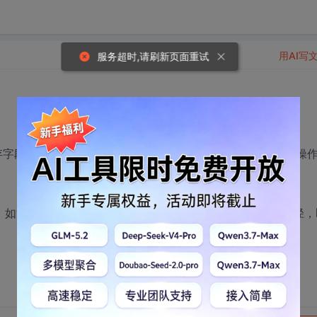
用AI写
服务超时,请刷新页面重试
的文件"mydata.ttx"，现在需要修改字段的属性，如何操
:\mdb\mydata.mdb”,如何修改让这个路径改为相对路径