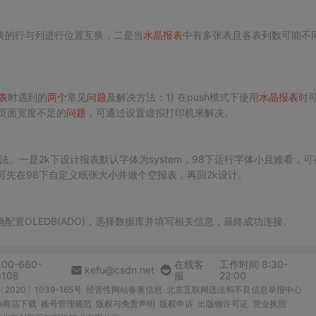
表的行与列进行位置互换，二是当
水晶报表
中有多张表且各表列数可能不
表
时遇到的
两个
常见
问题
及解决方法：1) 在push模式下使用
水晶报表
时
表页面宽度不足的
问题
，可通过设置虚拟打印机来解决。
法。一是2k下设计报表默认字体为system，98下运行字体小且难看，可
可先在98下自定义纸张大小并做个空报表，再回2k设计。
配置OLEDB(ADO)，选择数据库并填写相关信息，最终成功连接。
400-660-
在线客
工作时间 8:30-
kefu@csdn.net
0108
服
22:00
2020〕1039-165号
经营性网站备案信息
北京互联网违法和不良信息举报中心
me商店下载
账号管理规范
版权与免责声明
版权申诉
出版物许可证
营业执照