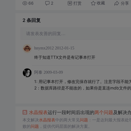
66
2
打赏
分享
收藏
2 条
回复
请发表友善的回复…
hnymx2012
2012-01-15
终于知道TTX文件是有记事本打开
阿泰
2009-03-09
1: 用记事本打开，修改完保存就行了。注意字段不能
2：数据库路径是不能改的，如果你是直连mdb文件的，
水晶报表
运行一段时间后出现的
两个
问题
及解决
本文解决
水晶报表
中的两大常见
问题
：一是达到最大报表处
败的
问题
，提供代码层面的解决方案。