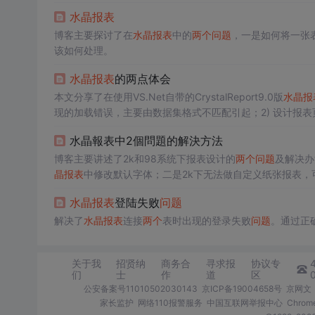
水晶报表
博客主要探讨了在
水晶报表
中的
两个
问题
，一是如何将一张
该如何处理。
水晶报表
的两点体会
本文分享了在使用VS.Net自带的CrystalReport9.0版
水晶报
现的加载错误，主要由数据集格式不匹配引起；2) 设计报
水晶報表中2個問題的解決方法
博客主要讲述了2k和98系统下报表设计的
两个
问题
及解决办
晶报表
中修改默认字体；二是2k下无法做自定义纸张报表，
水晶报表
登陆失败
问题
解决了
水晶报表
连接
两个
表时出现的登录失败
问题
。通过正确
关于我
招贤纳
商务合
寻求报
协议专
们
士
作
道
区
公安备案号11010502030143
京ICP备19004658号
京网文〔
家长监护
网络110报警服务
中国互联网举报中心
Chro