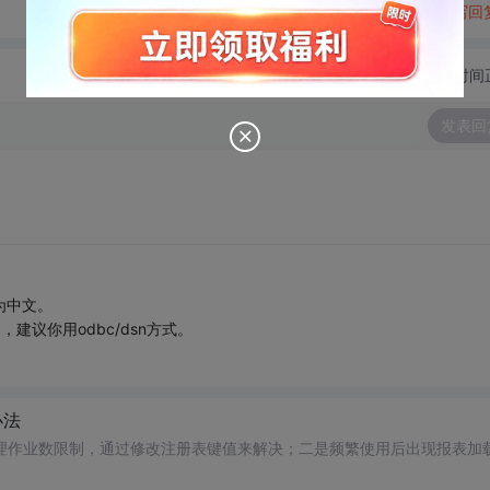
转发到动态
举报
写回
切换为时间
发表回
为中文。
建议你用odbc/dsn方式。
办法
理作业数限制，通过修改注册表键值来解决；二是频繁使用后出现报表加