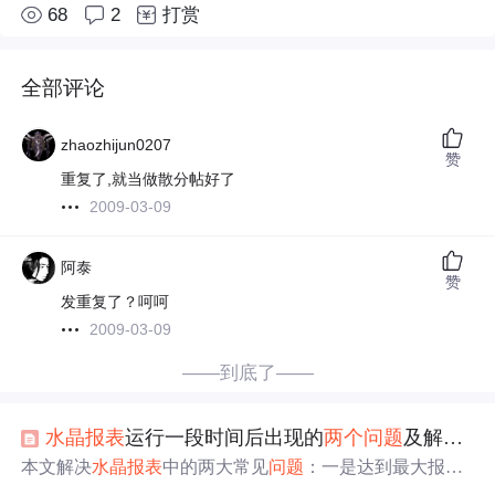
68
2
打赏
全部评论
zhaozhijun0207
赞
重复了,就当做散分帖好了
2009-03-09
阿泰
赞
发重复了？呵呵
2009-03-09
——到底了——
水晶报表
运行一段时间后出现的
两个
问题
及解决办法
本文解决
水晶报表
中的两大常见
问题
：一是达到最大报表
处理作业数限制，通过修改注册表键值来解决；二是频繁