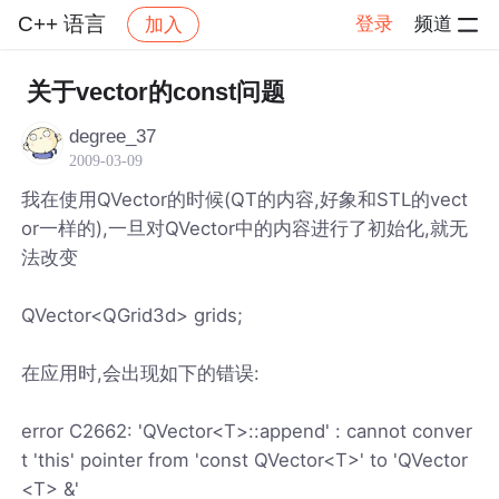
C++ 语言
登录
频道
加入
帖子详情
社区
C++ 语言
关于vector的const问题
degree_37
2009-03-09
我在使用QVector的时候(QT的内容,好象和STL的vect
or一样的),一旦对QVector中的内容进行了初始化,就无
法改变
QVector<QGrid3d> grids;
在应用时,会出现如下的错误:
error C2662: 'QVector<T>::append' : cannot conver
t 'this' pointer from 'const QVector<T>' to 'QVector
<T> &'