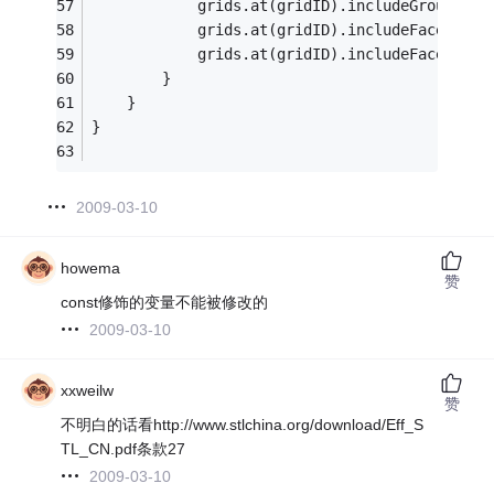
			grids.at(gridID).includeGroupID.a
			grids.at(gridID).includeFaceID.ap
			grids.at(gridID).includeFaces = 
t
		}
	}
}
2009-03-10
howema
赞
const修饰的变量不能被修改的
2009-03-10
xxweilw
赞
不明白的话看http://www.stlchina.org/download/Eff_S
TL_CN.pdf条款27
2009-03-10