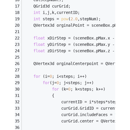
	QGrid3d curGrid;
int
 i,j,k,currentID;
int
 steps = 
pow
(
2.0
,stepNum);
	QVertex3d orginalPoint = sceneBox.pMin;
float
 xDirStep = (sceneBox.pMax.x - scene
float
 yDirStep = (sceneBox.pMax.y - scene
float
 zDirStep = (sceneBox.pMax.z - scene
	QVertex3d orginalCenterpoint = QVertex3d(
for
 (i=
0
; i<steps; i++)
for
(j=
0
; j<steps; j++)
for
 (k=
0
; k<steps; k++)
			{
				currentID = i*steps*steps + 
				curGrid.GridID = currentID;
				curGrid.includeFaces = 
false
;
				curGrid.center = QVertex3d(
					                      