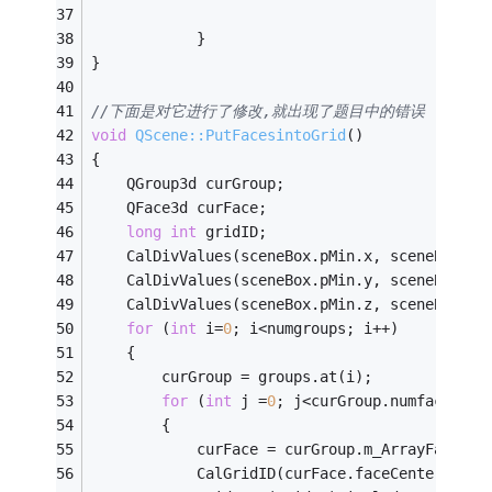
							
			}
}
//下面是对它进行了修改,就出现了题目中的错误
void
QScene::PutFacesintoGrid
()
{
	QGroup3d curGroup;
	QFace3d curFace;
long
int
 gridID;
	CalDivValues(sceneBox.pMin.x, sceneBox.pM
	CalDivValues(sceneBox.pMin.y, sceneBox.pM
	CalDivValues(sceneBox.pMin.z, sceneBox.pM
for
 (
int
 i=
0
; i<numgroups; i++)
	{
		curGroup = groups.at(i);
for
 (
int
 j =
0
; j<curGroup.numfaces; j
		{
			curFace = curGroup.m_ArrayFace[j]
			CalGridID(curFace.faceCenter, gri