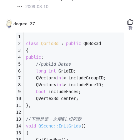
2009-03-10
degree_37
赞
class
QGrid3d
 :
public
 QBBox3d
{
public
:
//publid Datas
long
int
 GridID; 
	QVector<
int
> includeGroupID; 
	QVector<
int
> includeFaceID; 
bool
 includeFaces; 
	QVertex3d center; 
};
//下面是第一次用到,没问题
void
QScene::InitGrids
()
{
	CalStepNum();