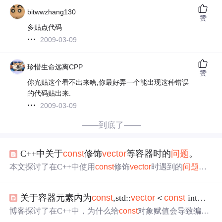
bitwwzhang130
赞
多贴点代码
2009-03-09
珍惜生命远离CPP
赞
你光贴这个看不出来啥,你最好弄一个能出现这种错误
的代码贴出来.
2009-03-09
——到底了——
C++中关于
const
修饰
vector
等容器时的
问题
。
本文探讨了在C++中使用
const
修饰
vector
时遇到的
问题
，
通过一个示例展示了尝试删除
const
vector
元素导致的错
误，强调了
const
在容器中的语义限制。
关于容器元素内为
const
,std::
vector
＜
const
int＞ 赋值编译失败的
博客探讨了在C++中，为什么给
const
对象赋值会导致编译
错误。通过一个示例解释了
const
关键字在复制构造函数中