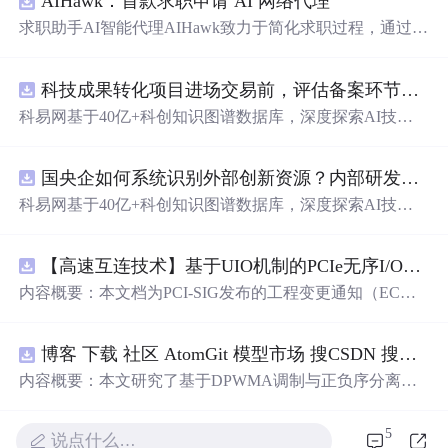
AIHawk：首款求职申请 AI 网络代理
求职助手AI智能代理AIHawk致力于简化求职过程，通过自
动化职位申请流程。借助人工智能，它能够帮助用户以定
制化的方式申请多个职位。
科技成果转化项目进场交易前，评估备案环节需要准备哪些材料？.docx
科易网基于40亿+科创知识图谱数据库，深度探索AI技术
在技术转移、成果转化、技术经纪、知识产权、产业创
新、科技招商等垂直领域的多样化应用场景，研究科技创
国央企如何系统识别外部创新资源？内部研发体系完善，但对外部高校、中小科技企业技术能力缺乏动态认知。.docx
新领域的AI+数智化解决方案，推动科技创新与产业创新
智能化发展。
科易网基于40亿+科创知识图谱数据库，深度探索AI技术
在技术转移、成果转化、技术经纪、知识产权、产业创
新、科技招商等垂直领域的多样化应用场景，研究科技创
【高速互连技术】基于UIO机制的PCIe无序I/O扩展：多路径架构下内存请求的高性能传输与排序控制方案设计
新领域的AI+数智化解决方案，推动科技创新与产业创新
智能化发展。
内容概要：本文档为PCI-SIG发布的工程变更通知（EC
N），介绍了名为“无序输入/输出（Unordered I/O, UIO）”
的新功能，旨在解决传统PCI/PCIe架构中严格的顺序传输
博客 下载 社区 AtomGit 模型市场 搜CSDN 搜索 AI 搜索 会员中心 创作中心 基于DPWMA调制与正负序分离的ANPC三电平并网逆变器前馈控制策略研究（Simulink仿真
规则对多路径拓扑和高性能IO系统的限制。UIO基于Flit模
式，定义了一套新的TLP（事务层包）类型和规则，允许
内容概要：本文研究了基于DPWMA调制与正负序分离的
请求方（Requester）自主管理数据顺序，支持多路径路
ANPC三电平并网逆变器前馈控制策略，旨在解决传统三
由、提升系统效率并兼容现有生产者-消费者模型。文档详
电平逆变器存在的谐波含量高、电网不平衡工况适应性差
5
说点什么…
细说明了UIO
及动态响应速度不足等问题。通过采用有源中点箝位（AN