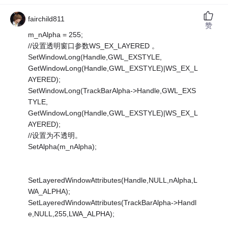
fairchild811
赞
m_nAlpha = 255;
//设置透明窗口参数WS_EX_LAYERED 。
SetWindowLong(Handle,GWL_EXSTYLE,
GetWindowLong(Handle,GWL_EXSTYLE)|WS_EX_L
AYERED);
SetWindowLong(TrackBarAlpha->Handle,GWL_EXS
TYLE,
GetWindowLong(Handle,GWL_EXSTYLE)|WS_EX_L
AYERED);
//设置为不透明。
SetAlpha(m_nAlpha);
SetLayeredWindowAttributes(Handle,NULL,nAlpha,L
WA_ALPHA);
SetLayeredWindowAttributes(TrackBarAlpha->Handl
e,NULL,255,LWA_ALPHA);