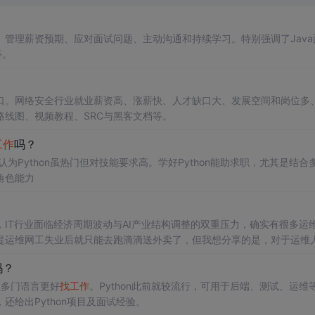
管理薪资预期、应对面试问题、主动沟通和持续学习。特别强调了Java
等。
口。网络安全行业就业薪资高、涨薪快、人才缺口大、发展空间和岗位多
线图、视频教程、SRC与黑客文档等。
工作
吗？
为Python虽热门但对技能要求高。学好Python能助求职，尤其是结合
角色能力
IT行业面临经济周期波动与AI产业结构调整的双重压力，确实有很多运
提运维网工失业后就只能去跑滴滴送外卖了，但我想分享的是，对于运维
吗？
掌握多门语言更好
找
工作
。Python此前就较流行，可用于后端、测试、运维
给出Python项目及面试经验。