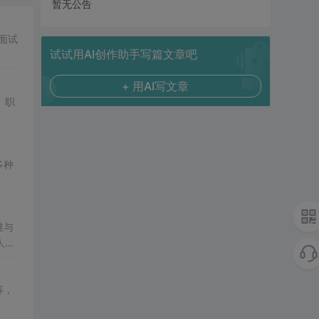
暂无公告
面试
试试用AI创作助手写篇文章吧
+ 用AI写文章
、职
多种
维与
人员
等，