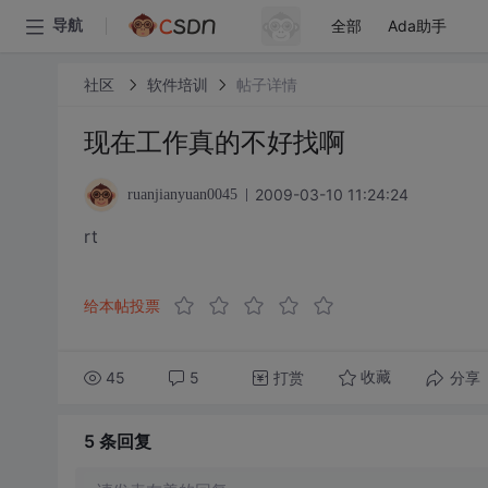
全部
Ada助手
导航
社区
软件培训
帖子详情
现在工作真的不好找啊
2009-03-10 11:24:24
ruanjianyuan0045
rt
给本帖投票
45
5
打赏
分享
收藏
5 条
回复