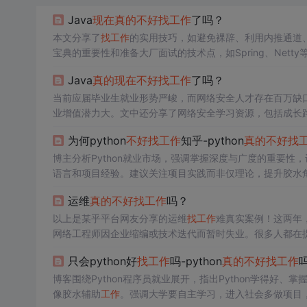
Java
现在
真的
不好
找
工作
了吗？
本文分享了
找
工作
的实用技巧，如避免裸辞、利用内推通道、
宝典的重要性和准备大厂面试的技术点，如Spring、Netty
Java
真的
现在
不好
找
工作
了吗？
当前应届毕业生就业形势严峻，而网络安全人才存在百万缺
业增值潜力大。文中还分享了网络安全学习资源，包括成长路
为何python
不好
找
工作
知乎-python
真的
不好
找
博主分析Python就业市场，强调掌握深度与广度的重要性，认
语言和项目经验。建议关注项目实践而非仅理论，提升胶水
运维
真的
不好
找
工作
吗？
以上是某乎平台网友分享的运维
找
工作
难真实案例！这两年，
网络工程师因企业缩编或技术迭代而暂时失业。很多人都在
来说，即便失业以后仍然有很多副业可以尝试。
只会python好
找
工作
吗-python
真的
不好
找
工作
博客围绕Python程序员就业展开，指出Python学得好、
像胶水辅助
工作
。强调大学要自主学习，进入社会多做项目，还