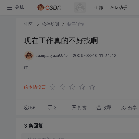
全部
Ada助手
导航
社区
软件培训
帖子详情
现在工作真的不好找啊
2009-03-10 11:24:42
ruanjianyuan0045
rt
给本帖投票
56
3
打赏
分享
收藏
3 条
回复