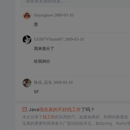
请发表友善的回复…
feiyanglove
2009-03-10
恩
GG007VSmm007
2009-03-10
我来接分了
给我倒分
快乐_石头
2009-03-10
SF
Java
现在
真的
不好
找
工作
了吗？
本文分享了
找
工作
的实用技巧，如避免裸辞、利用内推通道、
宝典的重要性和准备大厂面试的技术点，如Spring、Netty