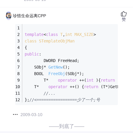
珍惜生命远离CPP
赞
template
<
class
T
,
int
MAX_SIZE
>
class
STemplateObjMan
{
public
:
        DWORD FreeHead;
SObj* 
GetNew
()
;
BOOL  
FreeObj
(SObj*)
;
        T*    
operator
 ++(
int
 ){
return
 (T*)Ge
    T*    
operator
 ++() {
return
 (T*)GetNew();
//...
};
//<=================少了一个;号
2009-03-10
——到底了——