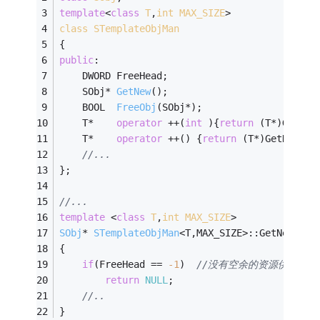
template
<
class
T
,
int
MAX_SIZE
>
class
STemplateObjMan
{
public
:
	DWORD FreeHead;
SObj* 
GetNew
()
;
BOOL  
FreeObj
(SObj*)
;
	T*    
operator
 ++(
int
 ){
return
 (T*)GetNew
	T*    
operator
 ++() {
return
 (T*)GetNew();
//...
};
//...
template
 <
class
T
,
int
MAX_SIZE
>
SObj
* 
STemplateObjMan
<T,MAX_SIZE>::GetNew()
{
if
(FreeHead == 
-1
)  
//没有空余的资源供使用
return
NULL
;
//..
}