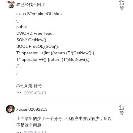
猫已经找不回了
赞
class STemplateObjMan
{
public:
DWORD FreeHead;
SObj* GetNew();
BOOL FreeObj(SObj*);
T* operator ++(int ){return (T*)GetNew();}
T* operator ++() {return (T*)GetNew();}
//...
}
//汗,又是;符号
2009-03-10
xuxian02092213
赞
上面给出的少了一个分号，但程序中并没有少，所以
不是这个问题
2009-03-10