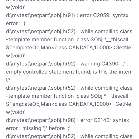
w(void)'
d:\mytest\netpart\sobj.h(91) : error C2059: syntax
error : ')'
d:\mytest\netpart\sobj.h(52) : while compiling class
-template member function 'class SObj *__thiscall
STemplateObjMan<class CANDATA,10000>::GetNe
w(void)'
d:\mytest\netpart\sobj.h(92) : warning C4390: ';' :
empty controlled statement found; is this the inten
t?
d:\mytest\netpart\sobj.h(52) : while compiling class
-template member function 'class SObj *__thiscall
STemplateObjMan<class CANDATA,10000>::GetNe
w(void)'
d:\mytest\netpart\sobj.h(98) : error C2143: syntax
error : missing ')' before ';'
d:\mytest\netpart\sobj.h(52) : while compiling class