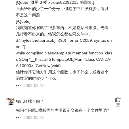
[Quote=引用 3 楼 xuxian02092213 的回复:]
上面给出的少了一个分号，但程序中并没有少，所以
不是这个问题
[/Quote]
我就知道你省略了很多东西。不如都贴出来撒。光着
几行看不出来的。错误怎么都在同文件中。
d:\mytest\netpart\sobj.h(98) : error C2059: syntax err
or : ')'
while compiling class-template member function 'clas
s SObj *__thiscall STemplateObjMan <class CANDAT
A,10000>::GetNew(void)
估计你其它地方引用这个函数，少了什么，或者这个
函数写的时候少了什么
2009-03-10
猫已经找不回了
赞
先问个问题..模板类的声明跟定义都在一个文件里吧?
2009-03-10