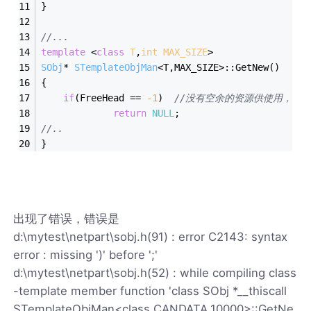
}
//...
template
 <
class
T
,
int
MAX_SIZE
>
SObj
* 
STemplateObjMan
<T,MAX_SIZE>::GetNew()
{
if
(FreeHead == 
-1
)  
//没有空余的资源供使用，只
return
NULL
;
//..
}
出现了错误，错误是
d:\mytest\netpart\sobj.h(91) : error C2143: syntax
error : missing ')' before ';'
d:\mytest\netpart\sobj.h(52) : while compiling class
-template member function 'class SObj *__thiscall
STemplateObjMan<class CANDATA,10000>::GetNe