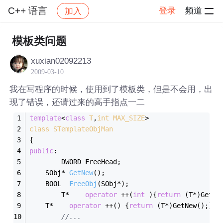
C++ 语言
登录
频道
加入
帖子详情
社区
C++ 语言
模板类问题
xuxian02092213
2009-03-10
我在写程序的时候，使用到了模板类，但是不会用，出
现了错误，还请过来的高手指点一二
template
<
class
T
,
int
MAX_SIZE
>
class
STemplateObjMan
{
public
:
        DWORD FreeHead;
SObj* 
GetNew
()
;
BOOL  
FreeObj
(SObj*)
;
        T*    
operator
 ++(
int
 ){
return
 (T*)GetNe
	T*    
operator
 ++() {
return
 (T*)GetNew();}
//...