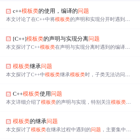
c++
模板类
的使用，编译的
问题
本文讨论了在C++中将
模板类
的声明和实现分开时遇到的
编译
问题
，解释了由于
模板类
的实例化发生在编译时，因
此必须在头文件中提供完整实现以确保链接成功。提出了
[C++]
模板类
的声明与实现分离
问题
将算法与数据结构分离，将
模板类
仅用于数据存储的建
议，以隐藏实现细节。
本文探讨了C++
模板类
在声明与实现分离时遇到的编译
问
题
，并提供了具体的解决方案，包括为何普通类可以分离
而
模板类
不行的原因。
模板类
继承
问题
本文探讨了C++中
模板类
继承
模板类
时，子类无法访问父
类成员的
问题
。通过具体示例说明了非受限名称查找规则
导致的
问题
，并引用了知乎上Sunchy321的权威解释。
C++
模板类
使用
问题
本文详细介绍了
模板类
的声明与实现，特别关注
模板类
在
不同文件中的正确使用方式及其潜在的链接错误
问题
。文
章通过具体代码示例展示了如何避免常见的链接错误，并
模板类
的继承
问题
解释了
模板类
实例化的原理。
本文探讨了
模板类
在继承过程中遇到的
问题
，主要集中在
如何正确调用基类模板的方法。通过实例展示了三种解决