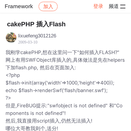
Framework
登录
频道
加入
帖子详情
社区
Framework
cakePHP 插入Flash
lixuefeng3012126
2009-03-10
我刚学cakePHP,想在这里问一下"如何插入FLASH?"
网上有用SWFObject库插入的,具体做法是先在helpers
下加flash.php, 然后在页面加入:
<?php
$flash->init(array('width'=>1000,'height'=>400));
echo $flash->renderSwf('flash/banner.swf');
?>
但是,FireBUG提示:"swfobject is not defined" 和"Co
mponents is not defined"!
然后,我直接用script插入,仍然无法插入!
哪位大哥教我则个,送分!