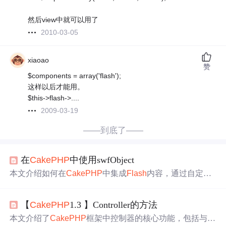
然后view中就可以用了
2010-03-05
xiaoao
赞
$components = array('flash');
这样以后才能用。
$this->flash->....
2009-03-19
——到底了——
在
CakePHP
中使用swfObject
本文介绍如何在
CakePHP
中集成
Flash
内容，通过自定义
Helper简化
Flash
文件的加载过程，并提供多种实例展示不
同使用场景。
【
CakePHP
1.3 】Controller的方法
本文介绍了
CakePHP
框架中控制器的核心功能，包括与视