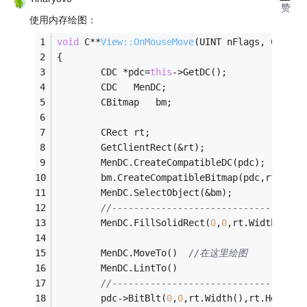
赞
使用内存绘图：
void
 C**
View::OnMouseMove
(UINT nFlags, CPoint
{
        CDC *pdc=
this
->GetDC();
        CDC   MenDC;   
        CBitmap   bm;
        CRect rt;
        GetClientRect(&rt);
        MenDC.CreateCompatibleDC(pdc);   
        bm.CreateCompatibleBitmap(pdc,rt.Widt
        MenDC.SelectObject(&bm);
//-----------------------------------
        MenDC.FillSolidRect(
0
,
0
,rt.Width(),rt
        MenDC.MoveTo()  
//在这里绘图
        MenDC.LintTo()
//-----------------------------------
        pdc->BitBlt(
0
,
0
,rt.Width(),rt.Height(