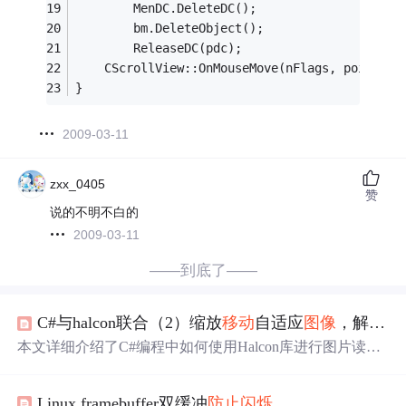
        MenDC.DeleteDC();   
        bm.DeleteObject();
        ReleaseDC(pdc);
    CScrollView::OnMouseMove(nFlags, point);
}
2009-03-11
zxx_0405
赞
说的不明不白的
2009-03-11
——到底了——
C#与halcon联合（2）缩放
移动
自适应
图像
，解决刷新
本文详细介绍了C#编程中如何使用Halcon库进行图片读
取、拉伸显示、比例保持、缩放与
移动
，以及实现
图像
自
适应。通过实例展示了结合
鼠标
滚轮事件的缩放功能和
防
Linux framebuffer双缓冲
防止
闪烁
止
图像
闪烁
的
移动
技巧。