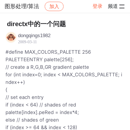
图形处理/算法
登录
频道
加入
帖子详情
社区
图形处理/算法
directx中的一个问题
dongqings1982
2009-03-11
#define MAX_COLORS_PALETTE 256
PALETTEENTRY palette[256];
// create a R,G,B,GR gradient palette
for (int index=0; index < MAX_COLORS_PALETTE; i
ndex++)
{
// set each entry
if (index < 64) // shades of red
palette[index].peRed = index*4;
else // shades of green
if (index >= 64 && index < 128)