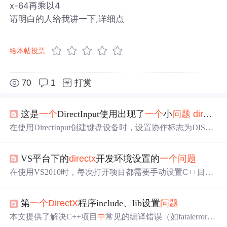
x-64再乘以4
请明白的人给我讲一下,详细点
给本帖投票
70
1
打赏
这是
一个
DirectInput使用出现了
一个
小
问题
directx
在使用DirectInput创建键盘设备时，设置协作标志为DISCL
_FOREGROUND|DISCL_EXCLUSIVE或DISCL_FOREGR
OUND|DISCL_NONEXCLUSIVE等组合会导致执行错误。
VS平台下的
directx
开发环境设置的
一个
问题
程序能够通过编译，但在运行时返回错误。
问题
出现在`Set
CooperativeLevel`函数，当设置为DISCL_NONEXCLUSIV
在使用VS2010时，每次打开项目都需要手动设置C++目
E|DISCL_BACKGROUND时可以成功。目前尚不清楚为何
录，本文提供了
一个
简便的方法来解决这个
问题
。通过在
其他组合会导致错误，需要进一步调试和研究DirectInput的
属性管理器
中
调整MICROSOFT.CPP.WIN32.USER属性的V
文档以找出解决方案。
第
一个
DirectX
程序include、lib设置
问题
C++目录设置，可以实现自动加载预设的目录，提高工作
效率。
本文提供了解决C++项目
中
常见的编译错误（如fatalerror L