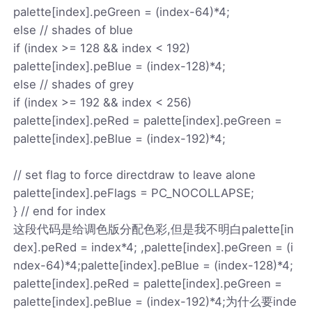
palette[index].peGreen = (index-64)*4;
else // shades of blue
if (index >= 128 && index < 192)
palette[index].peBlue = (index-128)*4;
else // shades of grey
if (index >= 192 && index < 256)
palette[index].peRed = palette[index].peGreen =
palette[index].peBlue = (index-192)*4;
// set flag to force directdraw to leave alone
palette[index].peFlags = PC_NOCOLLAPSE;
} // end for index
这段代码是给调色版分配色彩,但是我不明白palette[in
dex].peRed = index*4; ,palette[index].peGreen = (i
ndex-64)*4;palette[index].peBlue = (index-128)*4;
palette[index].peRed = palette[index].peGreen =
palette[index].peBlue = (index-192)*4;为什么要inde