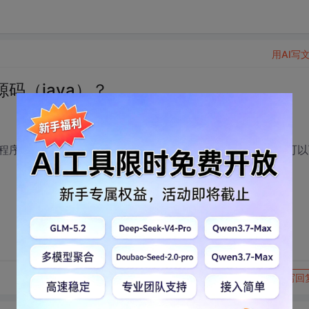
用AI写
码（java）？
程序就行》麻烦的也可以，上面有EMP开发文档，感兴趣的可以
转发到动态
举报
写回