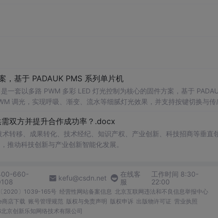
传递信息，完成电子贸易或交易。
，基于 PADAUK PMS 系列单片机
 PWM 调光，实现呼吸、渐变、流水等细腻灯光效果，并支持按键切换与传
景： 1. 氛围灯 / 流水灯产品开发 2. P
双方并提升合作成功率？.docx
在技术转移、成果转化、技术经纪、知识产权、产业创新、科技招商等垂直
案，推动科技创新与产业创新智能化发展。
400-660-
在线客
工作时间 8:30-
kefu@csdn.net
0108
服
22:00
2020〕1039-165号
经营性网站备案信息
北京互联网违法和不良信息举报中心
me商店下载
账号管理规范
版权与免责声明
版权申诉
出版物许可证
营业执照
026北京创新乐知网络技术有限公司