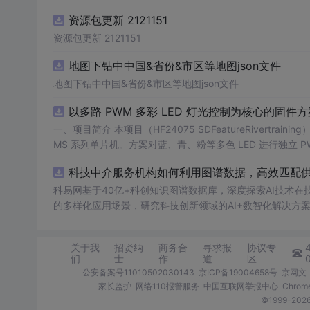
网上购物系统具有强大的交互功能，可使商家和客户方便的
资源包更新 2121151
资源包更新 2121151
地图下钻中中国&省份&市区等地图json文件
地图下钻中中国&省份&市区等地图json文件
以多路 PWM 多彩 LED 灯光控制为核心的固件方案
一、项目简介 本项目（HF24075 SDFeatureRivertraining）是一套以多路 PWM 多彩 LED 灯光控制为核心的固件方案，基于 PADAUK P
MS 系列单片机。方案对蓝、青、粉等多色 LED 进行独立
交互。其 PWM 调光结构清晰，是学习单片机 PWM、色彩混合与灯光算法的理想范例。 核心应用场
科技中介服务机构如何利用图谱数据，高效匹配供需
WM 调光与色彩混合学习 3. 电子类课程设计 / 毕业设计 4. 灯光艺术与 DIY 项目 适配使用场景：学习练手、毕业设计、课程设计、创业售
卖、实操实训，突出实用性与可落地性。 二、硬件核心配置 · 主控芯片：PADAUK（应广科技）PMS 系列 8 位 OTP 单片机 · 外接外设：
科易网基于40亿+科创知识图谱数据库，深度探索AI技术
- 多色 LED 灯组（蓝 / 青 / 粉等多路独立 PWM） - 轻触按键（模式切换） - 传感器（交互触发） · 操控设备： - 机身实体按键操控 三、
的多样化应用场景，研究科技创新领域的AI+数智化解决方
核心功能介绍 1. 多路独立 PWM 调光：蓝、青、粉等 LED 各自独立占空比控制，实现精准亮度； 2. 呼吸 / 渐变 / 流水效果：通过 PWM
变化曲线营造丰富灯光律动； 3. 按键切换模式：轻触在多种灯效间循环切换； 4. 传感器交互：外部传感信号触发或联动灯光变化； 5. 低
关于我
招贤纳
商务合
寻求报
协议专
功耗设计：闲置进入低功耗，按需唤醒。 6. 参数可配：亮灭周期、渐变速度等可调，便于定制。 四、项目优势与亮点 · 灯光细腻：多路独
们
士
作
道
区
立 PWM，效果远胜简单开关灯。 · 算法清晰：呼吸 / 渐变实现简洁，易于理解与移植。 · 扩展性强：可轻松增加颜色与模式，适配各类灯
公安备案号11010502030143
京ICP备19004658号
京网文〔
饰。 ·
家长监护
网络110报警服务
中国互联网举报中心
Chro
©1999-2