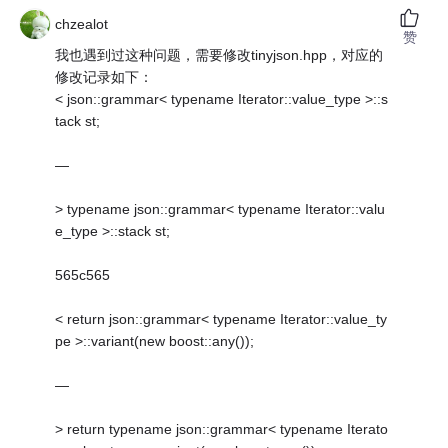
chzealot
赞
我也遇到过这种问题，需要修改tinyjson.hpp，对应的
修改记录如下：
< json::grammar< typename Iterator::value_type >::s
tack st;
—
> typename json::grammar< typename Iterator::valu
e_type >::stack st;
565c565
< return json::grammar< typename Iterator::value_ty
pe >::variant(new boost::any());
—
> return typename json::grammar< typename Iterato