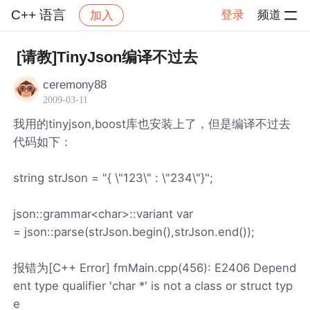
C++ 语言
登录
频道
加入
帖子详情
社区
C++ 语言
[请教]TinyJson编译不过去
ceremony88
2009-03-11
我用的tinyjson,boost库也安装上了，但是编译不过去
代码如下：
string strJson = "{ \"123\" : \"234\"}";
json::grammar<char>::variant var
= json::parse(strJson.begin(),strJson.end());
报错为[C++ Error] fmMain.cpp(456): E2406 Depend
ent type qualifier 'char *' is not a class or struct typ
e