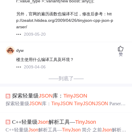
r::value_type >::variant(new boost::any());
另外，官网的遍历函数也编译不过，修改后参考：htt
p://zealot.hitidea.org/2009/04/26/tinyjson-cpp-json-p
arser/
2009-05-20
dyw
赞
楼主使用什么编译工具及环境？
2009-04-06
——到底了——
探索轻量级
JSON
库：
Tiny
JSON
探索轻量级
JSON
库：
Tiny
JSON
Tiny
JSON
JSON
Parser &
Serializer For C#项目地址:https://gitcode.com/gh_mirrors/ti/
Tin
y
JSON
在如今的数据驱动世界中，
JSON
（JavaScript Obje
C++轻量级
Json
解析工具—
Tiny
Json
ct Notation）已成为数据交换的标准格式之一。许多应用和
服务都依赖于
JSON
进行数据序列化和反序列化。然而，
C++轻量级
Json
解析工具—
Tiny
Json
简介 之前
Json
解析工