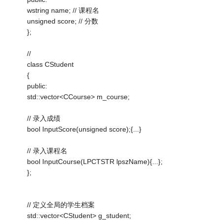
wstring name; // 课程名
unsigned score; // 分数
};
//
class CStudent
{
public:
std::vector<CCourse> m_course;
// 录入成绩
bool InputScore(unsigned score);{...}
// 录入课程名
bool InputCourse(LPCTSTR lpszName){...};
};
// 定义全局的学生档案
std::vector<CStudent> g_student;