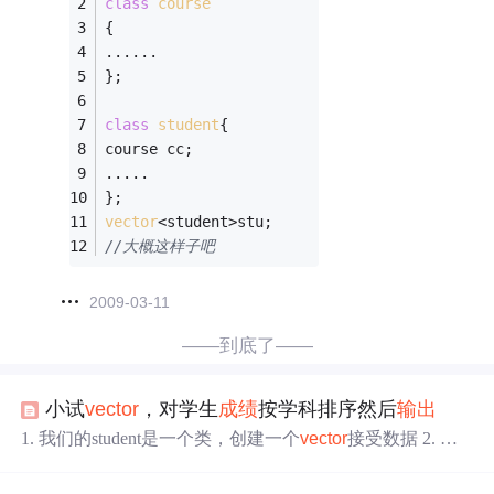
class
course
{
......
};
class
student
{
course cc;
.....
};
vector
<student>stu;
//大概这样子吧
2009-03-11
——到底了——
小试
vector
，对学生
成绩
按学科排序然后
输出
1. 我们的student是一个类，创建一个
vector
接受数据 2. 类
中有一个身份id, 还有一个
vector
保存course类对象 3. course
类是课程类，包括课程名和
成绩
。 4. 我们根据course中的