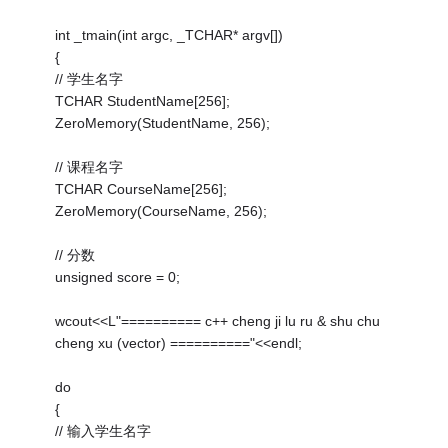
int _tmain(int argc, _TCHAR* argv[])
{
// 学生名字
TCHAR StudentName[256];
ZeroMemory(StudentName, 256);
// 课程名字
TCHAR CourseName[256];
ZeroMemory(CourseName, 256);
// 分数
unsigned score = 0;
wcout<<L"========== c++ cheng ji lu ru & shu chu
cheng xu (vector) =========="<<endl;
do
{
// 输入学生名字