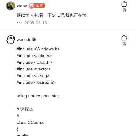
版主
ztenv
赞
继续学习中,看一下STL吧,我也正在学;
2009-03-13
wecode66
赞
#include <Windows.h>
#include <stdio.h>
#include <tchar.h>
#include <vector>
#include <string>
#include <iostream>
using namespace std;
// 课程类
//
class CCourse
{
public: