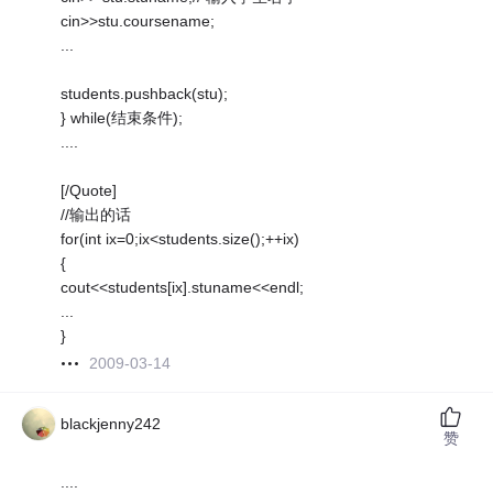
cin>>stu.coursename;
...
students.pushback(stu);
} while(结束条件);
....
[/Quote]
//输出的话
for(int ix=0;ix<students.size();++ix)
{
cout<<students[ix].stuname<<endl;
...
}
2009-03-14
blackjenny242
赞
....