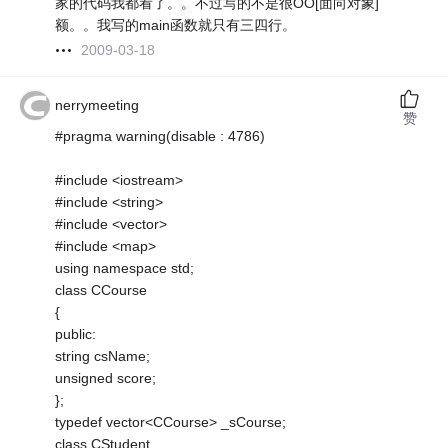
家的代码我都看了。。不过写的不是很OO[面向对象]
额。。我写的main函数就只有三四行。
2009-03-18
nerrymeeting
赞
#pragma warning(disable : 4786)
#include <iostream>
#include <string>
#include <vector>
#include <map>
using namespace std;
class CCourse
{
public:
string csName;
unsigned score;
};
typedef vector<CCourse> _sCourse;
class CStudent