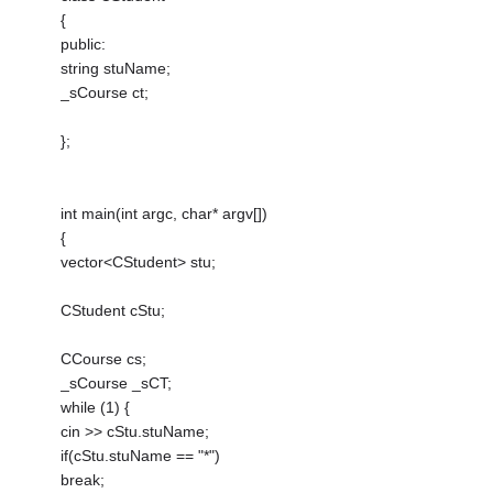
{
public:
string stuName;
_sCourse ct;
};
int main(int argc, char* argv[])
{
vector<CStudent> stu;
CStudent cStu;
CCourse cs;
_sCourse _sCT;
while (1) {
cin >> cStu.stuName;
if(cStu.stuName == "*")
break;