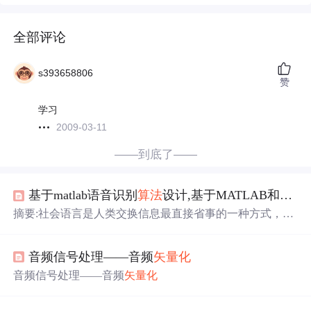
全部评论
s393658806
赞
学习
2009-03-11
——到底了——
基于matlab语音识别
算法
设计,基于MATLAB和VQ
算
摘要:社会语言是人类交换信息最直接省事的一种方式，在
已经相当快速发展的科技信息社会中，语音信号的传达、
保存、分辨等通过数字化的方法进行是整个信息数字化通
音频信号处理——音频
矢量化
信网中最必要紧迫、最基本的组成部分之一.因此我们积极
地去研讨语音识别这方面的领域，并且开发相应的产物具
音频信号处理——音频
矢量化
有着很大的意义.本文主要介绍了利用MATLAB软件以及M
FCC和
LBG
,VQ
算法
编写一个简单的语音识别器，通过不