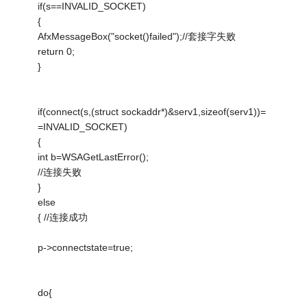
if(s==INVALID_SOCKET)
{
AfxMessageBox("socket()failed");//套接字失败
return 0;
}
if(connect(s,(struct sockaddr*)&serv1,sizeof(serv1))=
=INVALID_SOCKET)
{
int b=WSAGetLastError();
//连接失败
}
else
{ //连接成功
p->connectstate=true;
do{