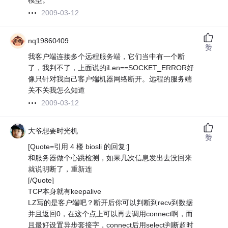
模型。
2009-03-12
nq19860409
赞
我客户端连接多个远程服务端，它们当中有一个断
了，我判不了，上面说的iLen==SOCKET_ERROR好
像只针对我自己客户端机器网络断开。远程的服务端
关不关我怎么知道
2009-03-12
大爷想要时光机
赞
[Quote=引用 4 楼 biosli 的回复:]
和服务器做个心跳检测，如果几次信息发出去没回来
就说明断了，重新连
[/Quote]
TCP本身就有keepalive
LZ写的是客户端吧？断开后你可以判断到recv到数据
并且返回0，在这个点上可以再去调用connect啊，而
且最好设置异步套接字，connect后用select判断超时