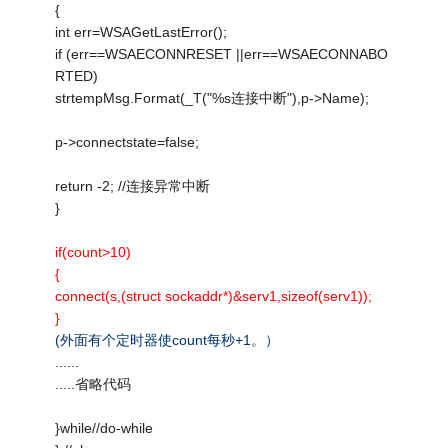
{
int err=WSAGetLastError();
if (err==WSAECONNRESET ||err==WSAECONNABO
RTED)
strtempMsg.Format(_T("%s连接中断"),p->Name);
p->connectstate=false;
return -2; //连接异常中断
}
if(count>10)
{
connect(s,(struct sockaddr*)&serv1,sizeof(serv1));
}
(外面有个定时器使count每秒+1。）
......
.....省略代码
}while//do-while