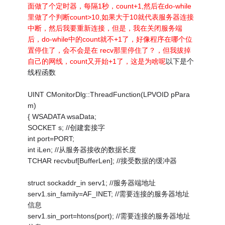
面做了个定时器，每隔1秒，count+1,然后在do-while
里做了个判断count>10,如果大于10就代表服务器连接
中断，然后我要重新连接，但是，我在关闭服务端
后，do-while中的count就不+1了，好像程序在哪个位
置停住了，会不会是在 recv那里停住了？，但我拔掉
自己的网线，count又开始+1了，这是为啥呢
以下是个
线程函数
UINT CMonitorDlg::ThreadFunction(LPVOID pPara
m)
{ WSADATA wsaData;
SOCKET s; //创建套接字
int port=PORT;
int iLen; //从服务器接收的数据长度
TCHAR recvbuf[BufferLen]; //接受数据的缓冲器
struct sockaddr_in serv1; //服务器端地址
serv1.sin_family=AF_INET; //需要连接的服务器地址
信息
serv1.sin_port=htons(port); //需要连接的服务器地址