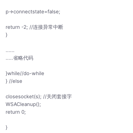
p->connectstate=false;
return -2; //连接异常中断
}
......
.....省略代码
}while//do-while
} //else
closesocket(s); //关闭套接字
WSACleanup();
return 0;
}