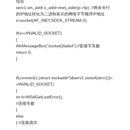
信息
serv1.sin_addr.s_addr=inet_addr(p->Ip); //将命令行
的IP地址转化为二进制表示的网络字节顺序IP地址
s=socket(AF_INET,SOCK_STREAM,0);
if(s==INVALID_SOCKET)
{
AfxMessageBox("socket()failed");//套接字失败
return 0;
}
if(connect(s,(struct sockaddr*)&serv1,sizeof(serv1))=
=INVALID_SOCKET)
{
int b=WSAGetLastError();
//连接失败
}
else
{ //连接成功