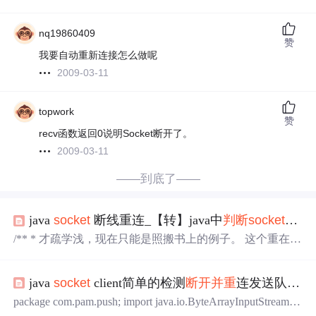
nq19860409
赞
我要自动重新连接怎么做呢
2009-03-11
topwork
赞
recv函数返回0说明Socket断开了。
2009-03-11
——到底了——
java
socket
断线重连_【转】java中
判断
socket
服务
/** * 才疏学浅，现在只能是照搬书上的例子。 这个重在理
解客户端与服务器端的交互。 /** * */package test1;import ja
va.awt.BorderLayout;import java.io.DataInputStream;import jav
java
socket
client简单的检测
断开
并重
连发送队列消息实现
a.io.DataOutputStream;import java.io.IOException;import ja最
近在开发...
package com.pam.push; import java.io.ByteArrayInputStream; i