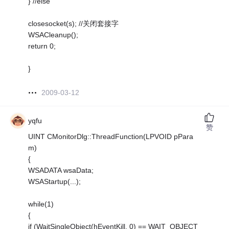
} //else
closesocket(s); //关闭套接字
WSACleanup();
return 0;
}
2009-03-12
yqfu
赞
UINT CMonitorDlg::ThreadFunction(LPVOID pPara
m)
{
WSADATA wsaData;
WSAStartup(...);
while(1)
{
if (WaitSingleObject(hEventKill, 0) == WAIT_OBJECT