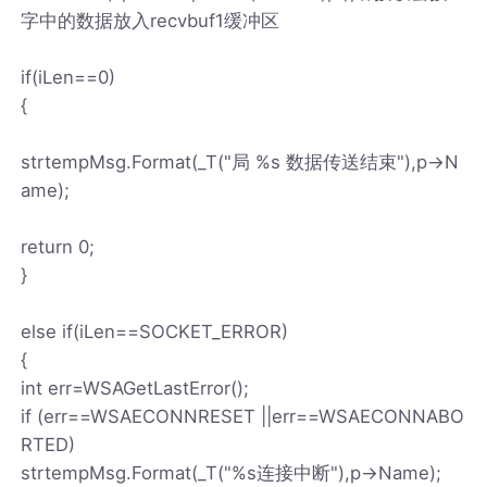
字中的数据放入recvbuf1缓冲区
if(iLen==0)
{
strtempMsg.Format(_T("局 %s 数据传送结束"),p->N
ame);
return 0;
}
else if(iLen==SOCKET_ERROR)
{
int err=WSAGetLastError();
if (err==WSAECONNRESET ||err==WSAECONNABO
RTED)
strtempMsg.Format(_T("%s连接中断"),p->Name);