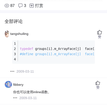
87
3
打赏
全部评论
tangshuiling
赞
typedef
 groups[i].m_ArrayFace[j]  face[i][j];
#
define
 groups[i].m_ArrayFace[j]  face[i][j]
/
2009-03-11
fibbery
赞
你也可以使用inline函数。
2009-03-11