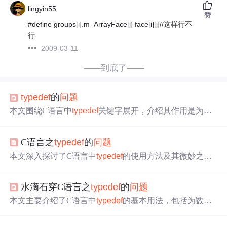
lingyin55
赞
#define groups[i].m_ArrayFace[j] face[i][j]//这样行不
行
2009-03-11
——到底了——
typedef
的
问题
本文围绕C语言中
typedef
关键字展开，介绍其作用是为数
据类型定义新名字，目的是让变量名易记和简化类型声
明。还阐述了
typedef
与结构、#define结合使用时出现的
问
C语言之
typedef
的
问题
题
及解决方法，以及在复杂变量声明中如何用
typedef
简
化。
本文深入探讨了C语言中
typedef
的使用方法及其微妙之
处，包括与结构体的结合使用、与宏定义的区别、解决结
构体自引用
问题
及复杂变量声明的简化。
水滴石穿C语言之
typedef
的
问题
本文主要介绍了C语言中
typedef
的基本用法，包括为数据
类型定义新名字、与结构结合使用等。还分析了
typedef
使
用中遇到的
问题
，如在结构中包含指向自身指针的声明错