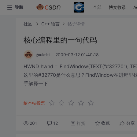
全部
博文收录
A
导航
社区
C++ 语言
帖子详情
核心编程里的一句代码
2009-03-12 01:40:18
guokelei
HWND hwnd = FindWindow(TEXT("#32770"), TEXT
这里的#32770是什么意思？FindWindow在进程里找匹
手解释一下
给本帖投票
201
12
打赏
分享
收藏