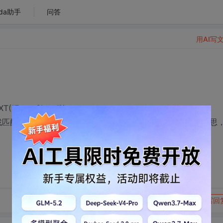
da助手
问答
用AI写
("Error Show"));
配的进程名，errorshow,这里的text("#32270")是什么意思
转发到动态
举报
写回