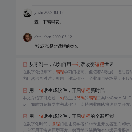
yashi
2009-03-12
查一下编码表。
chin_chen
2009-03-12
#32770是对话框的类名
从零到一，AI如何用
一句
话改变
编程
世界
在数字化浪潮下，
编程
学习门槛高。但随着AI发展，借助智
为自然语言对话，可用于课堂作业、企业项目等场景，不仅
代。
用
一句
话生成软件，开启
编程
新时代
本文介绍了可通过
一句
话生成
代码
的
编程
工具InsCode 
泛，如助力高校学生完成作业、支持创业团队快速原型开发
用
一句
话生成软件，开启
编程
的全新可能
在数字化时代，
编程
门槛让初学者和非专业开发者望而却步。InsC
。它可用于快速原型开发、教育学习辅助和企业级开发提速