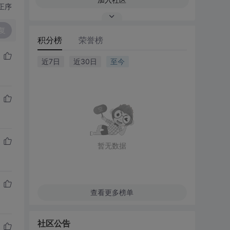
正序
复
积分榜
荣誉榜
近7日
近30日
至今
暂无数据
查看更多榜单
社区公告