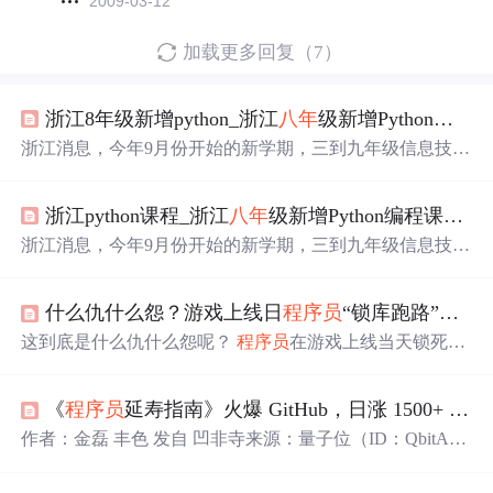
2009-03-12
加载更多回复（7）
浙江8年级新增python_浙江
八年
级新增Python编程课程
浙江消息，今年9月份开始的新学期，三到九年级信息技术
课将同步替换新器材。其中，
八年
级将新增Python课程内
容。新高一信息技术编程语言由VB替换为Python，大数
浙江python课程_浙江
八年
级新增Python编程课程！是谁将少儿编程推上风口？
据、人工智能、程序设计与算法按照教材规划五六年级开
始接触。不得不说，在“少儿编程”这条路上，浙江省算是
浙江消息，今年9月份开始的新学期，三到九年级信息技术
“死磕”到底了。早在2014年，浙江就发布了《浙江省深化
课将同步替换新器材。其中，
八年
级将新增Python课程内
高校考试招生制度综合改革试点方案》，方案提到：把信
容。新高一信息技术编程语言由VB替换为Python，大数
息技术(含编程)正式纳入高考...
什么仇什么怨？游戏上线日
程序员
“锁库跑路”，致公司破产解散
据、人工智能、程序设计与算法按照教材规划五六年级开
始接触。不得不说，在“少儿编程”这条路上，浙江省算是
这到底是什么仇什么怨呢？
程序员
在游戏上线当天锁死服
“死磕”到底了。早在2014年，浙江就发布了《浙江省深化
务器！ 项目失败，创始人负债打工！ 近日，深圳市螃蟹网
高校考试招生制度综合改革试点方案》，方案提到：把信
络科技有限公司创始人尹柏霖发文控诉，前员工燕某在游
息技术(含编程)正式纳入高考...
《
程序员
延寿指南》火爆 GitHub，日涨 1500+ 星，优秀 ！
戏上线测试当天（2017年12月15日），锁死服务器与电
脑，并恶意失踪，致公司损失惨重。 这大概就是现实版的
作者：金磊 丰色 发自 凹非寺来源：量子位（ID：QbitA
“锁库跑路”了吧！ 一个刚开三个月的
程序员
，如何能拖垮
I）“阅读本文大概需要 11 分钟。”跟着
程序员
搞养生，最
耗资600万元开发了两年的游戏项目？ 我们还是先来了解
高能多活 20 年？！就在最近，一个名为《
程序员
延寿指