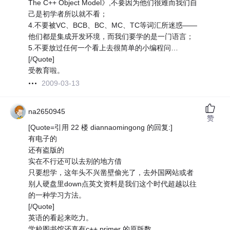
The C++ Object Model》,不要因为他们很难而我们自
己是初学者所以就不看；
4.不要被VC、BCB、BC、MC、TC等词汇所迷惑——
他们都是集成开发环境，而我们要学的是一门语言；
5.不要放过任何一个看上去很简单的小编程问…
[/Quote]
受教育啦。
2009-03-13
na2650945
赞
[Quote=引用 22 楼 diannaomingong 的回复:]
有电子的
还有盗版的
实在不行还可以去别的地方借
只要想学，这年头不兴凿壁偷光了，去外国网站或者
别人硬盘里down点英文资料是我们这个时代超越以往
的一种学习方法。
[/Quote]
英语的看起来吃力。
学校图书馆还真有c++ primer 的原版数。