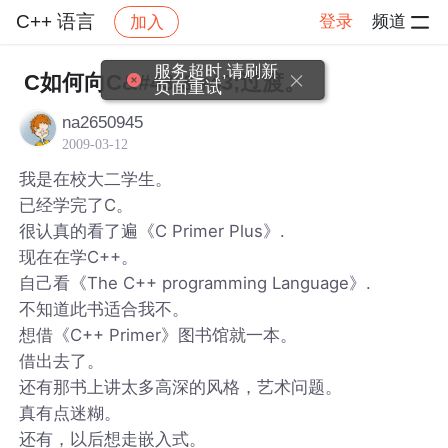
C++ 语言
登录
频道
加入
帖子详情
社区
C++ 语言
服务超时,请刷新
C如何向C&#43;&#43;过渡。
页面重试
na2650945
2009-03-12
我是在校大二学生。
已经学完了C。
很认真的看了遍《C Primer Plus》.
现在在学C++。
自己看《The C++ programming Language》.
不知道此书适合我不。
想借《C++ Primer》图书馆就一本。
借出去了。
还有那书上讲太多高深的风格，艺术问题。
真有点迷糊。
还有，以后想走嵌入式。