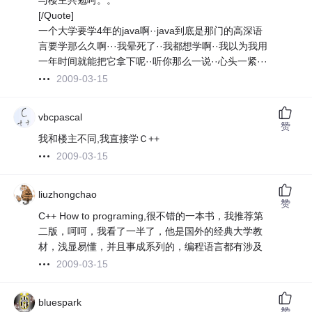
与楼主共勉呵。。
[/Quote]
一个大学要学4年的java啊··java到底是那门的高深语
言要学那么久啊···我晕死了··我都想学啊··我以为我用
一年时间就能把它拿下呢··听你那么一说··心头一紧···
2009-03-15
vbcpascal
赞
我和楼主不同,我直接学Ｃ++
2009-03-15
liuzhongchao
赞
C++ How to programing,很不错的一本书，我推荐第
二版，呵呵，我看了一半了，他是国外的经典大学教
材，浅显易懂，并且事成系列的，编程语言都有涉及
2009-03-15
bluespark
赞