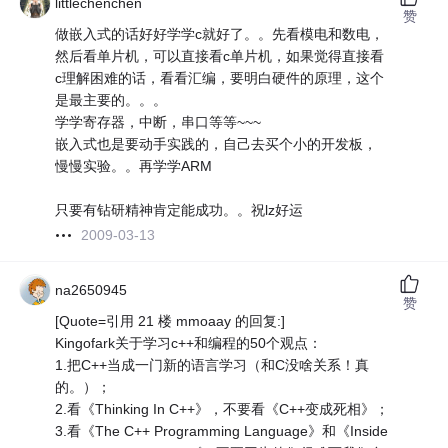
littlechenchen
赞
做嵌入式的话好好学学c就好了。。先看模电和数电，
然后看单片机，可以直接看c单片机，如果觉得直接看
c理解困难的话，看看汇编，要明白硬件的原理，这个
是最主要的。。。
学学寄存器，中断，串口等等~~~
嵌入式也是要动手实践的，自己去买个小的开发板，
慢慢实验。。再学学ARM
只要有钻研精神肯定能成功。。祝lz好运
2009-03-13
na2650945
赞
[Quote=引用 21 楼 mmoaay 的回复:]
Kingofark关于学习c++和编程的50个观点：
1.把C++当成一门新的语言学习（和C没啥关系！真
的。）；
2.看《Thinking In C++》，不要看《C++变成死相》；
3.看《The C++ Programming Language》和《Inside