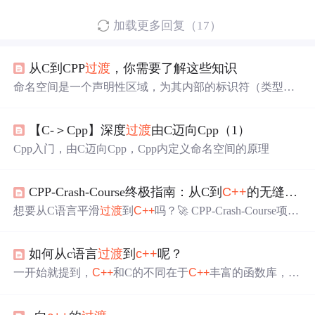
加载更多回复（17）
从C到CPP
过渡
，你需要了解这些知识
命名空间是一个声明性区域，为其内部的标识符（类型、
函数和变量等的名称）提供一个范围namespace本质是定义
出一个域，这个域跟全局域各自独立，不同的域可以定义
【C-＞Cpp】深度
过渡
由C迈向Cpp（1）
同名变量，所以下面的rand不在冲突了namespace只能定义
在全局，并且可以嵌套定义项目工程中多文件中定义的同
Cpp入门，由C迈向Cpp，Cpp内定义命名空间的原理
名namespace会认为是同一个namespace，不会冲突
C++
标准
库都放在⼀个叫std(standard)的命名空间中//定义// 例如int va
l;// 默认访问函数指针的地址。
CPP-Crash-Course终极指南：从C到
C++
的无缝
过渡
想要从C语言平滑
过渡
到
C++
吗？🚀 CPP-Crash-Course项目
为你提供了完美的学习路径！这个
C++
速成课程专为C程序
员设计，帮助你快速掌握
C++
的核心概念和编程技巧。本
如何从c语言
过渡
到
c++
呢？
文将为你详细介绍这个项目的完整学习指南，让你在短时
间内实现从C到
C++
的无缝
过渡
。 ## 🔍 为什么选择CPP-Cr
一开始就提到，
C++
和C的不同在于
C++
丰富的函数库，其
ash-Course？ CPP-Crash-Course是一个专门为C程序员设计
中最方便的是STL（一个库名）。很多书会讲这一个库单
的
C++
学习资源，
独拿出来讲，其中包括一些非常方便的容器（vector、ma