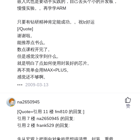
嵌入式也是要动手实践的，自己去买个小的开发板，
慢慢实验。。再学学ARM
只要有钻研精神肯定能成功。。祝lz好运
[/Quote]
谢谢啦。
能推荐点书么。
数点课程开完了。
但是感觉没学到什么。
就是明白了点如何使用封装好的芯片。
再不简单会用MAX+PLUS。
感觉还不够啊。
2009-03-13
na2650945
赞
[Quote=引用 11 楼 fm810 的回复:]
引用 7 楼 na2650945 的回复:
引用 2 楼 frank529 的回复:
先从宏观上把面向对象的思想搞清楚，封装、重载、