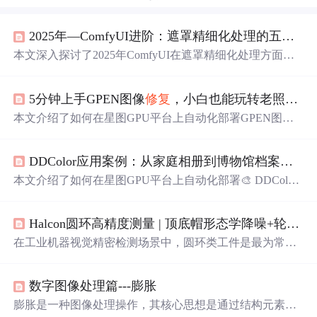
2025年—ComfyUI进阶：遮罩精细化处理的五大核心技巧
本文深入探讨了2025年ComfyUI在遮罩精细化处理方面的
五大核心技巧。文章首先介绍了利用全局输入节点优化复
杂工作流的方法，随后重点解析了如何运用G-DinoSAM语
5分钟上手GPEN图像
修复
，小白也能玩转老照片增强
义分割进行初步遮罩生成与问题诊断，并详细阐述了遮罩
细化V2、遮罩
边缘
收缩、遮罩高斯模糊以及遮罩模糊与膨
本文介绍了如何在星图GPU平台上自动化部署GPEN图像
胀等工具的使用场景与参数调优心法，旨在帮助用户从粗
肖像增强图片
修复
照片
修复
二次开发构建by'科哥'镜像，
糙的AI生成遮罩中提炼出商业级精度的选区，显著提升后
实现老照片智能
修复
。用户无需编程基础，5分钟即可完成
续AI绘画与合成效果。
DDColor应用案例：从家庭相册到博物馆档案的色彩
部署并
修复
泛黄、模糊、划痕的老照片，典型应用于家庭
影像数字化与怀旧照片焕新。
本文介绍了如何在星图GPU平台上自动化部署🎨 DDColor
-历史着色师镜像，高效实现黑白历史影像的智能色彩
修复
。该镜像可一键还原家庭老照片、博物馆档案等灰度图像
Halcon圆环高精度测量 | 顶底帽形态学降噪+轮廓平滑修正，助力工件圆环尺寸稳准测量、解决毛刺缝隙超差问题
的真实色彩，广泛应用于影像
修复
、文博数字化与历史教
育等场景，兼顾高保真度与时代语义准确性。
在工业机器视觉精密检测场景中，圆环类工件是最为常见
的检测对象，涵盖金属轴承垫圈、橡胶密封圆环、镜头压
圈、法兰环形件、五金冲压圆环等各类零部件，其内外径
数字图像处理篇---膨胀
尺寸、圆度、同心度是判定工件合格与否的核心指标。在
实际量产检测过程中，工件冲压毛刺、表面粉尘反光、压
膨胀是一种图像处理操作，其核心思想是通过结构元素扫
铸凹陷缝隙、光照不均匀、
边缘
锯齿噪声等问题，会直接