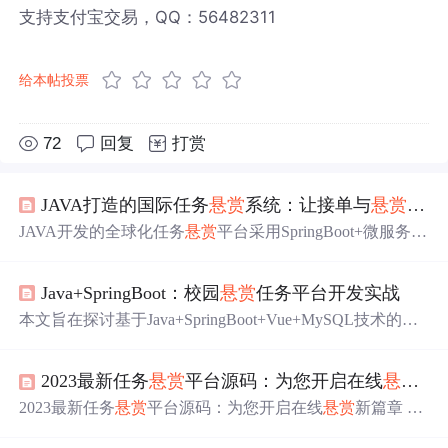
支持支付宝交易，QQ：56482311
给本帖投票
72
回复
打赏
JAVA打造的国际任务
悬赏
系统：让接单与
悬赏
无缝
JAVA开发的全球化任务
悬赏
平台采用SpringBoot+微服务架
构，支撑10,000+并发请求，结合Uni-app实现多端同步。功
能涵盖智能任务匹配、多级分佣裂变、多币种支付及资金
Java+SpringBoot：校园
悬赏
任务平台开发实战
托管，集成12种语言和时区适配，支持家政、电商等本地
化场景。通过AI推荐提升40%接单率，社交裂变转化超2
本文旨在探讨基于Java+SpringBoot+Vue+MySQL技术的校
5%，某案例实现日订单12万。平台符合GDPR标准，采用
园
悬赏
任务平台的设计与实现。平台致力于整合校园资
金融级加密与全球CDN加速，端到端延迟≤80ms，构建了
源，提供便捷、高效的任务发布与完成机制。通过Java后
安全高效的跨国任务生态。
2023最新任务
悬赏
平台源码：为您开启在线
悬赏
新
端搭建稳定基础，SpringBoot简化开发过程，Vue前端提供
流畅的用户体验，MySQL数据库确保数据安全与高效管
2023最新任务
悬赏
平台源码：为您开启在线
悬赏
新篇章 去
理。项目将推动校园信息化进程，为大学生带来全新的互
发现同类优质开源项目:https://gitcode.com/ 一、项目的核心
助合作体验。 如果你也对这个项目感兴趣，或者有任何
问