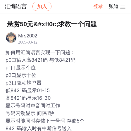
汇编语言
登录
频道
加入
帖子详情
社区
汇编语言
悬赏50元&#xff0c;求教一个问题
Mrs2002
2009-03-12
如何用汇编语言实现一下问题：
p0口输入高8421码 与低8421码
p1口显示个位
p2口显示十位
p3口驱动蜂鸣器
低8421码显示01-15
高8421码显示16-30
显示号码时声音同时工作
号码闪动显示 间隔1秒
显示时能同时存储下一号码 存储5个
8421码输入时有中断信号送入