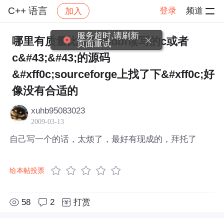
C++ 语言
登录
频道
加入
帖子详情
社区
C++ 语言
服务超时,请刷新
哪里有质量比较高的dbf读写的c或者
页面重试
c&#43;&#43;的源码
&#xff0c;sourceforge上找了下&#xff0c;好
像没有合适的
xuhb95083023
2009-03-13
自己写一个的话，太烦了，最好有现成的，拜托了
给本帖投票
58
2
打赏