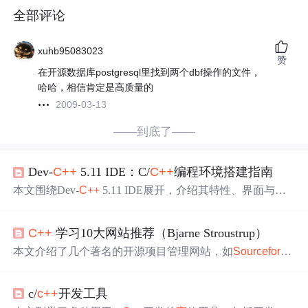
全部评论
xuhb95083023
赞
在开源数据库postgresql里找到两个dbf操作的文件，
哈哈，相信肯定是高质量的
2009-03-13
——到底了——
Dev-
C++
5.11 IDE：C/
C++
编程环境搭建指南
本文围绕Dev-
C++
5.11 IDE展开，介绍其特性、界面与功
能。讲解C/
C++
编程基础，包括数据类型、控制结构等。
详细说明TDM-GCC编译器安装配置、
高
级选项及问题解
C++
学习10大网站推荐（Bjarne Stroustrup）
决。还涉及IDE环境搭建、
SourceForge
平台使用，为编程
初学者推荐资源，介绍提升编程效率的插件与脚本应用。
本文介绍了几个著名的开源项目管理网站，如
Sourceforge
和Googlecode，以及
C++
领域的优秀开源项目Celestia、Win
DirStat、Source-Navigator、CppCheck和Boost。同时提到了
c/
c++
开发工具
SourceAudit和logiscope这样的代码
质量
分析工具。