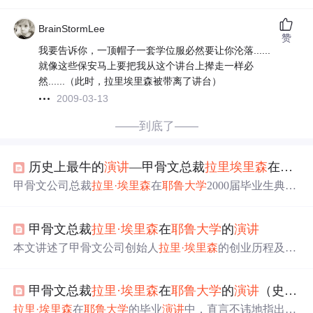
BrainStormLee
赞
我要告诉你，一顶帽子一套学位服必然要让你沦落......
就像这些保安马上要把我从这个讲台上撵走一样必
然......（此时，拉里埃里森被带离了讲台）
2009-03-13
——到底了——
历史上最牛的
演讲
—甲骨文总裁
拉里
埃里森
在
耶鲁
甲骨文公司总裁
拉里
·
埃里森
在
耶鲁大学
2000届毕业生典礼
上发表了独特
演讲
，他以幽默和讽刺的方式鼓励学生们不
要害怕失败，并通过自己的经历提倡一种敢于冒险的精
甲骨文总裁
拉里
·
埃里森
在
耶鲁大学
的
演讲
神。
本文讲述了甲骨文公司创始人
拉里
·
埃里森
的创业历程及他
对行业的贡献。
埃里森
凭借其敏锐的洞察力，抓住了关系
数据库技术的机遇，将甲骨文打造成为全球领先的数据库
甲骨文总裁
拉里
·
埃里森
在
耶鲁大学
的
演讲
（史上最强的
产品提供商。
拉里
·
埃里森
在
耶鲁大学
的毕业
演讲
中，直言不讳地指出只