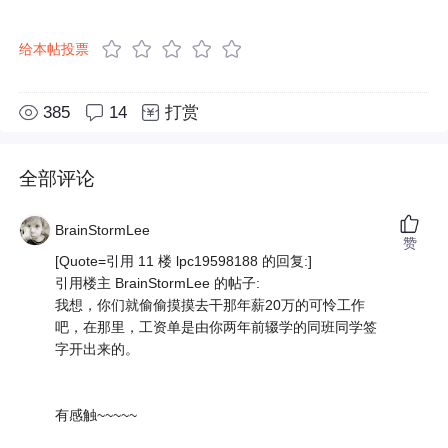
给本帖投票
385
14
打赏
全部评论
BrainStormLee
赞
[Quote=引用 11 楼 lpc19598188 的回复:]
引用楼主 BrainStormLee 的帖子:
我想，你们就偷偷摸摸去干那年薪20万的可怜工作
吧，在那里，工资单是由你两年前辍学的同班同学签
字开出来的。
有感触~~~~~