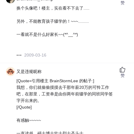
赞
换个头像吧！楼主，实在看不下去了.....
另外，不能教育孩子辍学的！~~~.........
一看就不是什么好家长~~(*^__^*)
2009-03-16
又是违规昵称
赞
[Quote=引用楼主 BrainStormLee 的帖子:]
我想，你们就偷偷摸摸去干那年薪20万的可怜工作
吧，在那里，工资单是由你两年前辍学的同班同学签
字开出来的。
[/Quote]
有感触~~~~~
一直读书，硕士博士壮士烈士圣斗士，