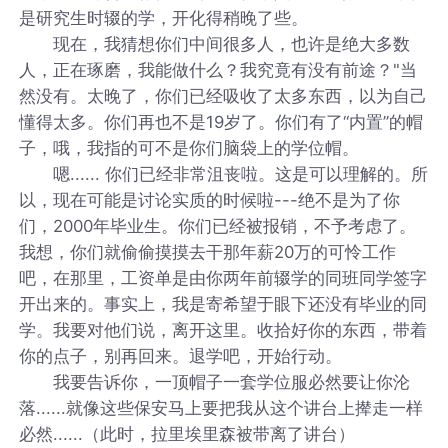
是研究生时辍的学，开化得稍晚了些。
现在，我猜想你们中间很多人，也许是绝大多数
人，正在琢磨，我能做什么？我究竟有没有前途？"当
然没有。太晚了，你们已经吸收了太多东西，以为自己
懂得太多。你们再也不是19岁了。你们有了“内置”的帽
子，哦，我指的可不是你们脑袋上的学位帽。
嗯...... 你们已经非常沮丧啦。这是可以理解的。所
以，现在可能是讨论实质的时候啦---绝不是为了你
们，2000年毕业生。你们已经被报销，不予考虑了。
我想，你们就偷偷摸摸去干那年薪20万的可怜工作
吧，在那里，工资单是由你两年前辍学的同班同学签字
开出来的。事实上，我是寄希望于眼下还没有毕业的同
学。我要对他们说，离开这里。收拾好你的东西，带着
你的点子，别再回来。退学吧，开始行动。
我要告诉你，一顶帽子一套学位服必然要让你沦
落......就像这些保安马上要把我从这个讲台上撵走一样
必然......（此时，拉里埃里森被带离了讲台）