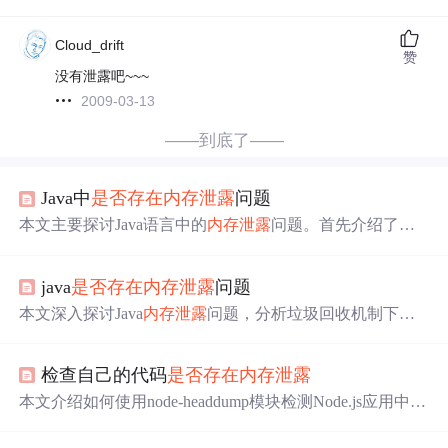
Cloud_drift
赞
没有泄露吧~~~
2009-03-13
——到底了——
Java中
是否存在
内存泄露
问题
本文主要探讨Java语言中的
内存泄露
问题。首先介绍了
内
存泄露
的定义，接着说明Java中
内存泄露
的表现，指出其
主要指对象不再使用但仍保留在内存中的情况。还通过程
java
是否存在
内存泄露
问题
序示例说明
内存泄露
，最后详细分析了Java中易引起
内存
泄露
的原因，如静态集合类、各种链接等。
本文深入探讨Java
内存泄露
问题，分析垃圾回收机制下
内
存泄露
的原因，包括静态集合类、各种连接未关闭、监听
器未删除、变量作用域不当及单例模式的不当使用，并通
检查自己的代码
是否存在
内存泄露
过实例说明如何避免。
本文介绍如何使用node-headdump模块检测Node.js应用中的
内存泄露
问题。通过构造示例代码并利用Chrome开发者工
具分析生成的快照，可以定位
内存泄露
的具体位置。此