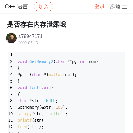
C++ 语言
登录
频道
加入
帖子详情
社区
C++ 语言
是否存在内存泄露哦
s79947171
2009-03-13
void
GetMemory2
(
char
 **p, 
int
 num)
{
*p = (
char
 *)
malloc
(num);
}
void
Test
(
void
)
{
char
 *str = 
NULL
;
GetMemory(&str, 
100
);
strcpy
(str, 
"hello"
);	
printf
(str);	
free
(str );