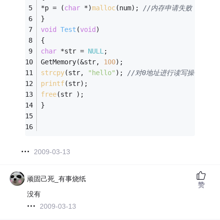
*p = (
char
 *)
malloc
(num); 
//内存申请失败，此时*p=
}
void
Test
(
void
)
{
char
 *str = 
NULL
;
GetMemory(&str, 
100
); 
strcpy
(str, 
"hello"
); 
//对0地址进行读写操作，直接就
printf
(str);    
free
(str );
}
2009-03-13
顽固己死_有事烧纸
赞
没有
2009-03-13