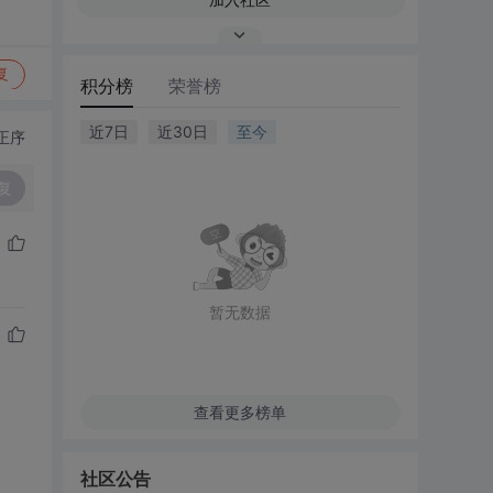
复
积分榜
荣誉榜
近7日
近30日
至今
正序
复
暂无数据
查看更多榜单
社区公告