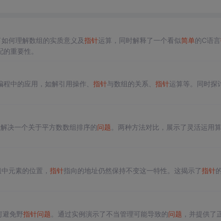
了如何理解数组的实质意义及
指针
运算，同时解释了一个看似
简单
的C语言
配的重要性。
编程中的应用，如解引用操作、
指针
与数组的关系、
指针
运算等。同时探
e上解决一个关于平方数数组排序的
问题
。两种方法对比，展示了灵活运用
组中元素的位置，
指针
指向的地址仍然保持不变这一特性。这揭示了
指针
何避免野
指针
问题
。通过实例演示了不当管理可能导致的
问题
，并提供了