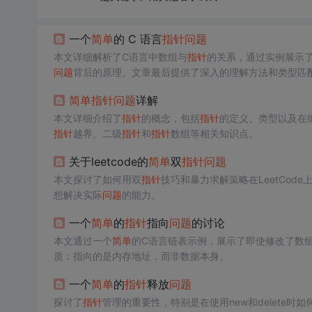
一个
简单
的 C 语言
指针
问题
本文详细解析了C语言中数组与
指针
的关系，通过实例展示
问题
背后的原理。文章最后提供了深入的理解方法和类型匹
简单
指针
问题
详解
本文详细介绍了
指针
的概念，包括
指针
的定义、类型以及在
指针
越界、二级
指针
和
指针
数组等相关知识点。
关于leetcode的
简单
双
指针
问题
本文探讨了如何用双
指针
技巧和暴力求解策略在LeetCod
想解决实际
问题
的能力。
一个
简单
的
指针
指向
问题
的讨论
本文通过一个
简单
的C语言链表示例，展示了即使修改了数
质：指向的是内存地址，而非数据本身。
一个
简单
的
指针
释放
问题
探讨了
指针
管理的重要性，特别是在使用new和delete时如