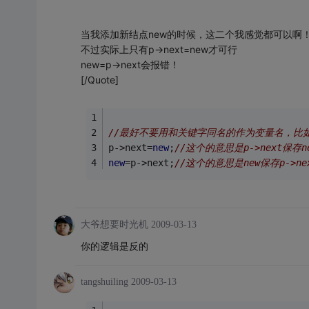
当我添加新结点new的时候，这二个我感觉都可以啊
不过实际上只有p->next=new才可行
new=p->next会报错！
[/Quote]
//最好不要用和关键字同名的作为变量名，比如
p->next=
new
;
//这个的意思是p->next保存
new
=p->next;
//这个的意思是new保存p->n
大爷想要时光机
2009-03-13
你的逻辑是反的
tangshuiling
2009-03-13