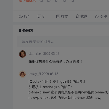
给本帖投票
134
8
打赏
分享
收藏
8 条
回复
请发表友善的回复…
chin_chen
2009-03-13
先把你想做什么搞清楚，然后再做！
icesky_ff
2009-03-13
[Quote=引用 6 楼 lingyin55 的回复:]
引用楼主 smdszgzh 的帖子:
p->next=new;这个的意思是不是将new指向p->next;
new=p->next;这个的意思是让p->next指向new;