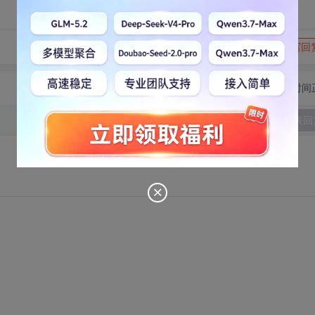
转发到动态
举报
写回
切换为时间
发表回