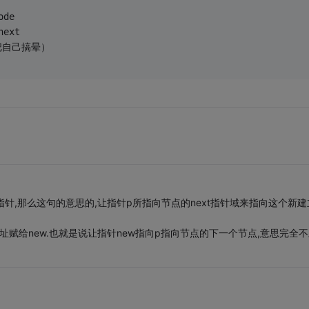
ode
next
把自己搞晕）
的节点指针,那么这句的意思的,让指针p所指向节点的next指针域来指向这个新建
的地址赋给new.也就是说让指针new指向p指向节点的下一个节点,意思完全