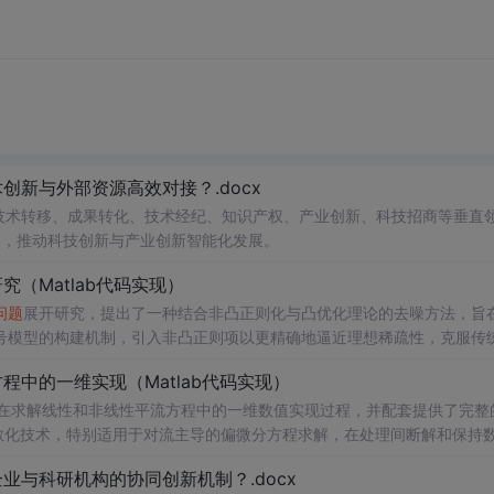
新与外部资源高效对接？.docx
在技术转移、成果转化、技术经纪、知识产权、产业创新、科技招商等垂直
案，推动科技创新与产业创新智能化发展。
（Matlab代码实现）
问题
展开研究，提出了一种结合非凸正则化与凸优化理论的去噪方法，旨
号模型的构建机制，引入非凸正则项以更精确地逼近理想稀疏性，克服传
模型求解的稳定性与收敛性。整个算法流程在Matlab平台上完整实现，
中的一维实现（Matlab代码实现）
配套提供可复现的代码资源，便于研究人员进一步验证与拓展。该方法在
适合人群：具备一定信号与系统、数字信号处理
在求解线性和非线性平流方程中的一维数值实现过程，并配套提供了完整
编程能力的研究生、科研人员及从事语音增强、音频工程、通信系统等相关领
离散化技术，特别适用于对流主导的偏微分方程求解，在处理间断解和保持
心理论基础，包括弱形式构造、局部基函数选取、数值通量处理、时间推进
与科研机构的协同创新机制？.docx
凸优化与凸优化算法的融合机制；③为后续研究非凸正则化在图像去噪、
通过多个典型算例（如线性对流、Burgers方程等）的仿真分析，充分验证