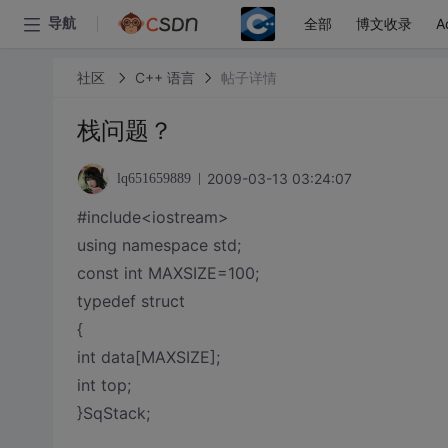
全部
博文收录
A
导航
社区
C++ 语言
帖子详情
栈问题？
2009-03-13 03:24:07
lq651659889
#include<iostream>
using namespace std;
const int MAXSIZE=100;
typedef struct
{
int data[MAXSIZE];
int top;
}SqStack;