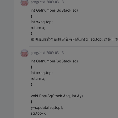
pengzhixi
2009-03-13
int Getnumber(SqStack sq)
{
int x=sq.top;
return x;
}
很明显,你这个函数定义有问题.int x=sq.top; 这是干
pengzhixi
2009-03-13
int Getnumber(SqStack sq)
{
int x=sq.top;
return x;
}
void Pop(SqStack &sq, int &y)
{
y=sq.data[sq.top];
sq.top--;