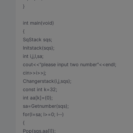
}
int main(void)
{
SqStack sqs;
Initstack(sqs);
int i,j,l,sa;
cout<<"please input two number"<<endl;
cin>>i>>j;
Changerstack(i,j,sqs);
const int k=32;
int aa[k]={0};
sa=Getnumber(sqs);
for(l=sa; l>=0; l--)
{
Pop(sqs,aa[l]);