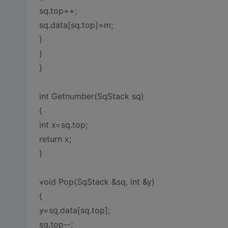
sq.top++;
sq.data[sq.top]=m;
}
}
}
int Getnumber(SqStack sq)
{
int x=sq.top;
return x;
}
void Pop(SqStack &sq, int &y)
{
y=sq.data[sq.top];
sq.top--;