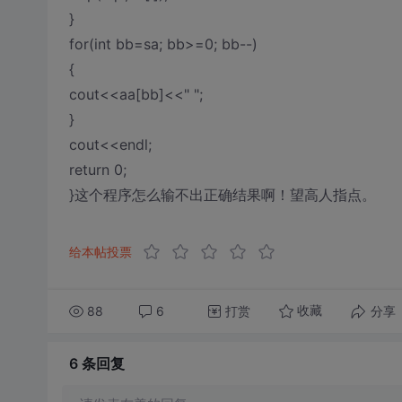
}
for(int bb=sa; bb>=0; bb--)
{
cout<<aa[bb]<<" ";
}
cout<<endl;
return 0;
}这个程序怎么输不出正确结果啊！望高人指点。
给本帖投票
88
6
打赏
分享
收藏
6 条
回复