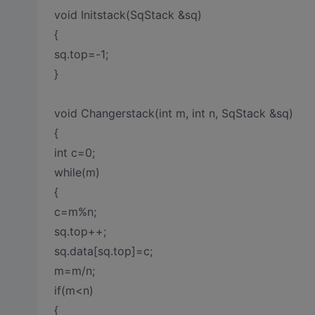
void Initstack(SqStack &sq)
{
sq.top=-1;
}
void Changerstack(int m, int n, SqStack &sq)
{
int c=0;
while(m)
{
c=m%n;
sq.top++;
sq.data[sq.top]=c;
m=m/n;
if(m<n)
{