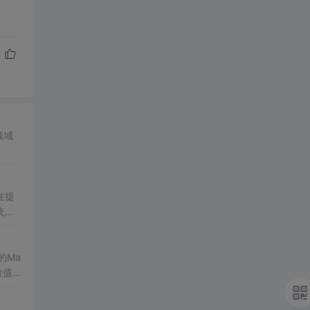
领域
在提
统凸
涵盖
保留
的Ma
域的
数值
格式
生物
了该方