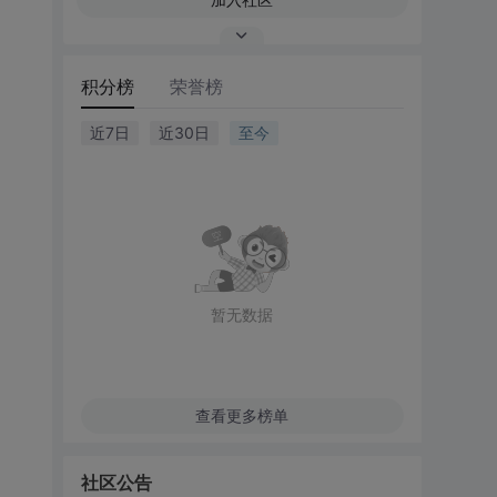
积分榜
荣誉榜
近7日
近30日
至今
暂无数据
查看更多榜单
社区公告