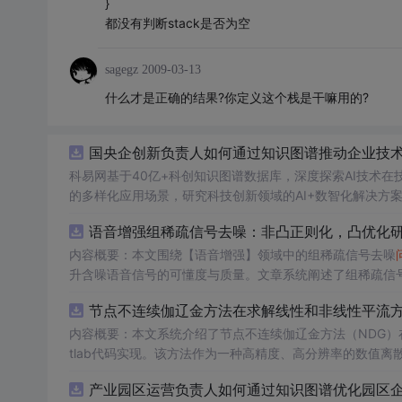
}
都没有判断stack是否为空
sagegz
2009-03-13
什么才是正确的结果?你定义这个栈是干嘛用的?
国央企创新负责人如何通过知识图谱推动企业技术创
科易网基于40亿+科创知识图谱数据库，深度探索AI技术
的多样化应用场景，研究科技创新领域的AI+数智化解决方
语音增强组稀疏信号去噪：非凸正则化，凸优化研究
内容概要：本文围绕【语音增强】领域中的组稀疏信号去噪
升含噪语音信号的可懂度与质量。文章系统阐述了组稀疏信
正则化在稀疏表达上的局限性，并采用高效的凸优化算法保障
节点不连续伽辽金方法在求解线性和非线性平流方程
语音信号预处理、稀疏系数求解、去噪重构等关键环节，并
数学可处理性的同时显著增强了去噪性能，尤其适用于低信噪比环境下的语音恢复任务。; 
内容概要：本文系统介绍了节点不连续伽辽金方法（NDG）
理论基础，熟悉稀疏表示与最优化方法，且拥有Matlab
tlab代码实现。该方法作为一种高精度、高分辨率的数值
工程技术人员。; 使用场景及目标：①应用于语音通信、智能助听设备、语音识别前端等对语音质量要求较高的实际系统中；②作为高校
稳定性方面具有突出优势。文章详细阐述了NDG方法的核
产业园区运营负责人如何通过知识图谱优化园区企业
课程或科研项目中的教学案例，帮助深入理解稀疏表示、非
（如显式Runge-Kutta方法）以及边界条件的实施策略。