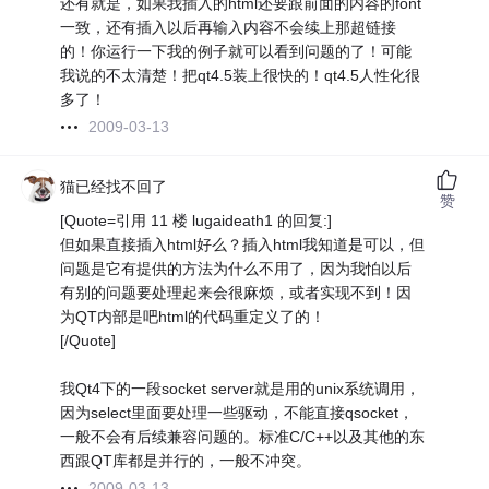
还有就是，如果我插入的html还要跟前面的内容的font
一致，还有插入以后再输入内容不会续上那超链接
的！你运行一下我的例子就可以看到问题的了！可能
我说的不太清楚！把qt4.5装上很快的！qt4.5人性化很
多了！
2009-03-13
猫已经找不回了
赞
[Quote=引用 11 楼 lugaideath1 的回复:]
但如果直接插入html好么？插入html我知道是可以，但
问题是它有提供的方法为什么不用了，因为我怕以后
有别的问题要处理起来会很麻烦，或者实现不到！因
为QT内部是吧html的代码重定义了的！
[/Quote]
我Qt4下的一段socket server就是用的unix系统调用，
因为select里面要处理一些驱动，不能直接qsocket，
一般不会有后续兼容问题的。标准C/C++以及其他的东
西跟QT库都是并行的，一般不冲突。
2009-03-13