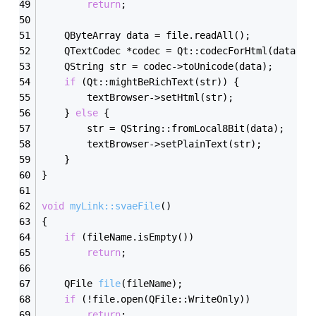
return
;
    QByteArray data = file.readAll();
    QTextCodec *codec = Qt::codecForHtml(data);
    QString str = codec->toUnicode(data);
if
 (Qt::mightBeRichText(str)) {
        textBrowser->setHtml(str);
    } 
else
 {
        str = QString::fromLocal8Bit(data);
        textBrowser->setPlainText(str);
    }
}
void
myLink::svaeFile
()
{
if
 (fileName.isEmpty())
return
;
QFile 
file
(fileName)
;
if
 (!file.open(QFile::WriteOnly))
return
;