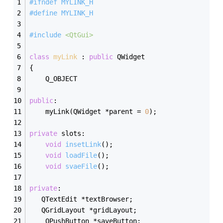
#
ifndef
 MYLINK_H
#
define
 MYLINK_H
#
include
<QtGui>
class
myLink
 :
public
 QWidget
{
    Q_OBJECT
public
:
    myLink(QWidget *parent = 
0
);
private
 slots:
void
insetLink
()
;
void
loadFile
()
;
void
svaeFile
()
;
private
:
   QTextEdit *textBrowser;
   QGridLayout *gridLayout;
    QPushButton *saveButton;