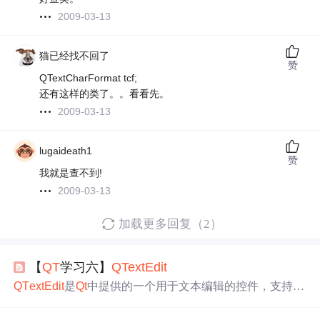
2009-03-13
猫已经找不回了
赞
QTextCharFormat tcf;
还有这样的类了。。看看先。
2009-03-13
lugaideath1
赞
我就是查不到!
2009-03-13
加载更多回复（2）
【
QT
学习六】
QT
ext
Edit
QT
ext
Edit
是
Qt
中提供的一个用于文本编辑的控件，支持对
富文本进行编辑和格式化，可以用于各种应用程序中，如
文本编辑器、笔记应用、电子邮件客户端等。此外，
QT
ex