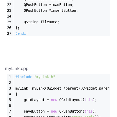
    QPushButton *loadButton;
    QPushButton *insertButton;
    QString fileName;
};
#
endif
myLink.cpp
#
include
"myLink.h"
myLink::myLink(QWidget *parent):QWidget(parent)
{
    gridLayout = 
new
 QGridLayout(
this
);
    saveButton = 
new
 QPushButton(
this
);
    saveButton->setText(tr(
"svae html"
));