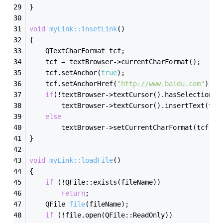
}
void
myLink::insetLink
()
{
    QTextCharFormat tcf;
    tcf = textBrowser->currentCharFormat();
    tcf.setAnchor(
true
);
    tcf.setAnchorHref(
"http://www.baidu.com"
);
if
(!textBrowser->textCursor().hasSelection()
        textBrowser->textCursor().insertText(trU
else
        textBrowser->setCurrentCharFormat(tcf);
}
void
myLink::loadFile
()
{
if
 (!QFile::exists(fileName))
return
;
QFile 
file
(fileName)
;
if
 (!file.open(QFile::ReadOnly))