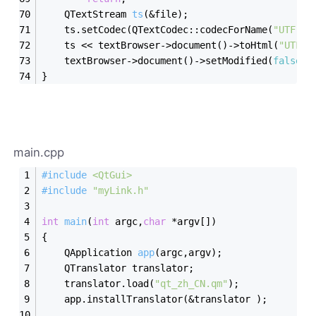
QTextStream 
ts
(&file)
;
    ts.setCodec(QTextCodec::codecForName(
"UTF-8"
    ts << textBrowser->document()->toHtml(
"UTF-8
    textBrowser->document()->setModified(
false
);
}
main.cpp
#
include
<QtGui>
#
include
"myLink.h"
int
main
(
int
 argc,
char
 *argv[])
{
QApplication 
app
(argc,argv)
;
    QTranslator translator;
    translator.load(
"qt_zh_CN.qm"
);
    app.installTranslator(&translator );