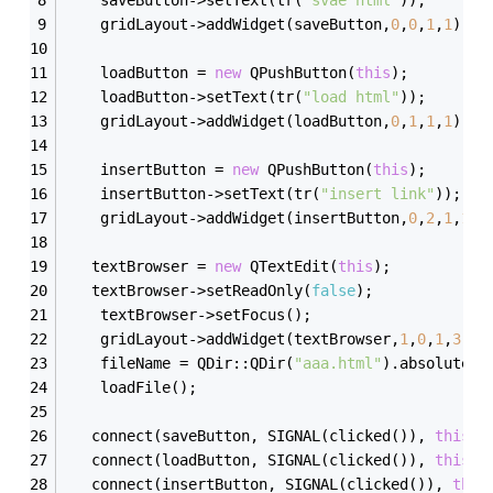
    gridLayout->addWidget(saveButton,
0
,
0
,
1
,
1
);
    loadButton = 
new
 QPushButton(
this
);
    loadButton->setText(tr(
"load html"
));
    gridLayout->addWidget(loadButton,
0
,
1
,
1
,
1
);
    insertButton = 
new
 QPushButton(
this
);
    insertButton->setText(tr(
"insert link"
));
    gridLayout->addWidget(insertButton,
0
,
2
,
1
,
1
);
   textBrowser = 
new
 QTextEdit(
this
);
   textBrowser->setReadOnly(
false
);
    textBrowser->setFocus();
    gridLayout->addWidget(textBrowser,
1
,
0
,
1
,
3
);
    fileName = QDir::QDir(
"aaa.html"
).absolutePa
    loadFile();
   connect(saveButton, SIGNAL(clicked()), 
this
, 
   connect(loadButton, SIGNAL(clicked()), 
this
, 
   connect(insertButton, SIGNAL(clicked()), 
this