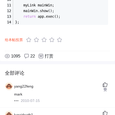
    myLink mainWin;
    mainWin.show();
return
 app.exec();
};
给本帖投票
1095
22
打赏
全部评论
yang22feng
赞
mark
2010-07-15
lugaideath1