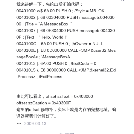
我来讲解一下，先给出反汇编代码：
00401000 >/$ 6A 00 PUSH 0 ; /Style = MB_OK
00401002 |. 68 00304000 PUSH messageb.004030
00 ; |Title = "A MessageBox !"
00401007 |. 68 0F304000 PUSH messageb.004030
0F ; |Text = "Hello, World !"
0040100C |. 6A 00 PUSH 0 ; |hOwner = NULL
0040100E |. E8 0D000000 CALL <JMP.&user32.Mes
sageBoxA> ; \MessageBoxA
00401013 |. 6A 00 PUSH 0 ; /ExitCode = 0
00401015 \. E8 00000000 CALL <JMP.&kernel32.Exi
tProcess> ; \ExitProcess
由此可以看出，offset szText = 0x403000
offset szCaption = 0x40300F
这里的offset 修饰符，实际上就是内存的完整地址。编
译器帮我们计算好了。
2009-03-13