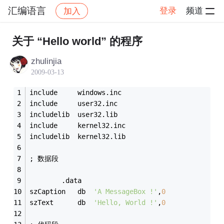
汇编语言
登录
频道
加入
帖子详情
社区
汇编语言
关于 “Hello world” 的程序
zhulinjia
2009-03-13
include		windows.inc
include		user32.inc
includelib	user32.lib
include		kernel32.inc
includelib	kernel32.lib
; 数据段
		.data
szCaption	db	
'A MessageBox !'
,
0
szText		db	
'Hello, World !'
,
0