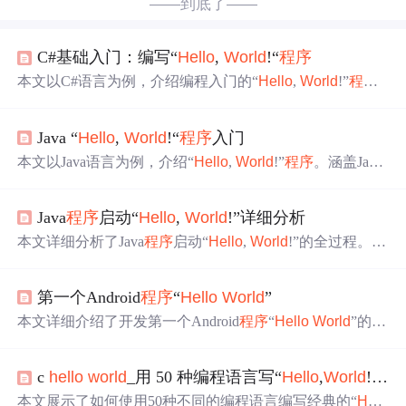
——到底了——
C#基础入门：编写“
Hello
,
World
!“
程序
本文以C#语言为例，介绍编程入门的“
Hello
,
World
!”
程序
。阐述C#语言特点、
程序
设计基本概念，详细讲解“
Hello
,
World
!”
程序
代码结构、输出语句使用。还介绍Visual Studi
Java “
Hello
,
World
!“
程序
入门
o使用、C#控制台应用
程序
结构，以及C#
程序
编译、运行
步骤和跨平台开发能力。
本文以Java语言为例，介绍“
Hello
,
World
!”
程序
。涵盖Java
编程入门、开发环境搭建，深入讲解类、封装、继承、多
态概念，阐述垃圾回收机制及内存管理，剖析
程序
结构、
Java
程序
启动“
Hello
,
World
!”详细分析
编译流程，解析主入口点和标准输出方法，还提供内存泄
漏案例及解决方案。
本文详细分析了Java
程序
启动“
Hello
,
World
!”的全过程。先
编写包含main方法的Java源代码，再用Java编译器将其编译
成字节码，可通过工具查看字节码。最后用Java解释器运
第一个Android
程序
“
Hello
World
”
行编译后的字节码，涉及启动JVM、加载类、链接、初始
化等步骤，展示了Java编程基本流程。
本文详细介绍了开发第一个Android
程序
“
Hello
World
”的步
骤。包括准备工作，如配置环境、下载平台；创建项目、
添加活动、创建布局、加载布局；在AndroidManifest中注
c
hello
world
_用 50 种编程语言写“
Hello
,
World
!”
程
册活动并配置主活动；还介绍了调试
程序
、下载虚拟设备
的方法，最后展示运行结果。
本文展示了如何使用50种不同的编程语言编写经典的“
Hell