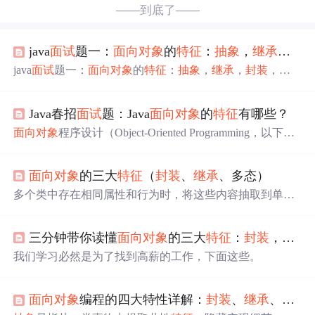
——到底了——
java
面试
题一：
面向对象
的
特征
：
抽象
，
继承
，
封
java
面试
题一：
面向对象
的
特征
：
抽象
，
继承
，
封装
，多
态 解读： 1.
抽象
： 通俗解析：
抽象
就是把一个对
象分析出各个属性， 来替代表达的手法 。 抽就是抽离；
Java春招
面试
题：Java
面向对象
的
特征
有哪些？
象 ，表象。 对于一类事物，它的个体有共同的地方，也有
不同的地方。我们把它们共同的一部分可以详细描述，但
面向对象
程序设计（Object-Oriented Programming，以下简
是特别的地方就不能一 一描述了，此时，可以把这部分特
称OOP）起源于20 世纪60年代的Simula
语言
，是一种发展
别的地方
抽象
为一个方法。此时，就形成了抽
已经将近30年的程序设计思想。其自身理论已经十分完
面向对象
的三大
特征
（
封装
、
继承
、多态）
善，并被多种
面向对象
程序设计
语言
（Object-Oriented Prog
ramming Language，以下简称OOPL）实现。如果把UNIX
多个类中存在相同属性和行为时，将这些内容抽取到单独
系统看成是国外在系统软件方面的文化根基，那么Smallta
一个类中，那么多个类无需再定义这些属性和行为，只要
l...
继承
那一个类即可。其中，多个类可以称为子类，单独那
三分钟带你读懂
面向对象
的三大
特征
：
封装
，
继承
一个类称为父类、超类（superclass）或者基类。
继承
描述
的是事物之间的所属关系， 我们通过
继承
，可以使多种事
我们学习必然是为了找到高薪的工作，下面这些。
物之间形成一种关系体系。
继承
：就是子类
继承
父类的属
性和行为，使得子类对象具有与父类相同的属性、相同的
行为。子类可以直接访问父类中的非私有的属性和行为。
面向对象
编程的四大特性详解：
封装
、
继承
、多态与
多态是继
封装
、
继承
之后，
面向对象
的第三大特性。