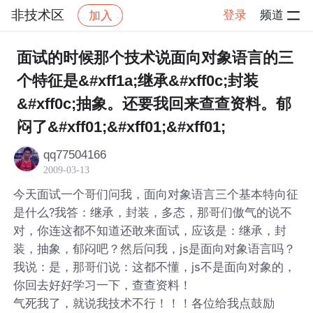
非技术区
登录
频道
加入
帖子详情
社区
非技术区
面试的时候那个技术说面向对象语言的三
个特征是&#xff1a;继承&#xff0c;封装
&#xff0c;抽象。还要我回来查查资料。郁
闷了&#xff01;&#xff01;&#xff01;
qq77504166
2009-03-13
今天面试一个哥们问我，面向对象语言三个基本特向征
是什么?我答：继承，封装，多态，那哥们傲气的说不
对，你连这都不知道还敢来面试，应该是：继承，封
装，抽象，郁闷吧？然后问我，js是面向对象语言吗？
我说：是，那哥们说：这都不懂，js不是面向对象的，
你回去好好学习一下，查查资料！
气死我了，就说我技术不行！！！各位给我点鼓励