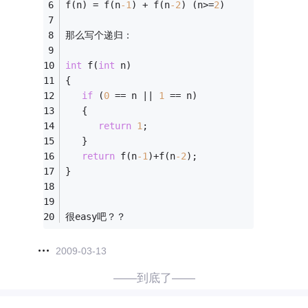
f(n) = f(n
-1
) + f(n
-2
) (n>=
2
)
那么写个递归：
int
 f(
int
 n)
{
if
 (
0
 == n || 
1
 == n)
   {
return
1
;
   }
return
 f(n
-1
)+f(n
-2
);
}
很easy吧？？
2009-03-13
——到底了——