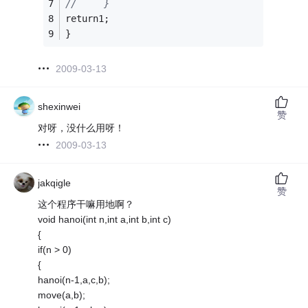
//     }
return1;
}
2009-03-13
shexinwei
赞
对呀，没什么用呀！
2009-03-13
jakqigle
赞
这个程序干嘛用地啊？
void hanoi(int n,int a,int b,int c)
{
if(n > 0)
{
hanoi(n-1,a,c,b);
move(a,b);