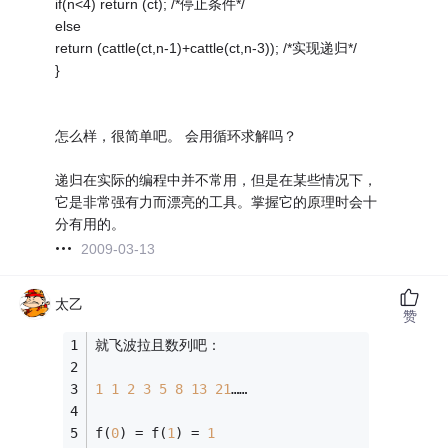
if(n<4) return (ct); /*停止条件*/
else
return (cattle(ct,n-1)+cattle(ct,n-3)); /*实现递归*/
}
怎么样，很简单吧。 会用循环求解吗？
递归在实际的编程中并不常用，但是在某些情况下，
它是非常强有力而漂亮的工具。掌握它的原理时会十
分有用的。
2009-03-13
太乙
赞
就飞波拉且数列吧：
1
1
2
3
5
8
13
21
……
f(
0
) = f(
1
) = 
1