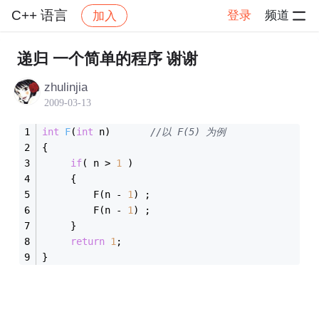
C++ 语言
登录
频道
加入
帖子详情
社区
C++ 语言
递归 一个简单的程序 谢谢
zhulinjia
2009-03-13
int
F
(
int
 n)
//以 F(5) 为例
{
if
( n > 
1
 ) 
	 {
	     F(n - 
1
) ;
	     F(n - 
1
) ;
	 }
return
1
;
}