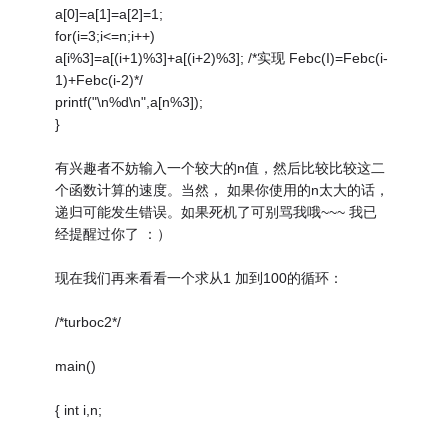
a[0]=a[1]=a[2]=1;
for(i=3;i<=n;i++)
a[i%3]=a[(i+1)%3]+a[(i+2)%3]; /*实现 Febc(I)=Febc(i-
1)+Febc(i-2)*/
printf("\n%d\n",a[n%3]);
}
有兴趣者不妨输入一个较大的n值，然后比较比较这二
个函数计算的速度。当然， 如果你使用的n太大的话，
递归可能发生错误。如果死机了可别骂我哦~~~ 我已
经提醒过你了 ：）
现在我们再来看看一个求从1 加到100的循环：
/*turboc2*/
main()
{ int i,n;