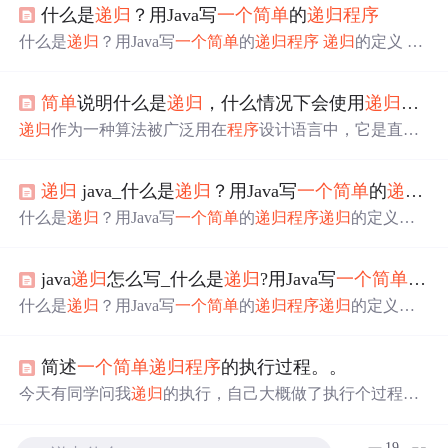
什么是
递归
？用Java写
一个
简单
的
递归
程序
什么是
递归
？用Java写
一个
简单
的
递归
程序
递归
的定义
递
归
（recursion）：以此类推是
递归
的基本思想，将规模大
的问题转化为规模小的问题来解决。
递归
的要素 自定义
递
简单
说明什么是
递归
，什么情况下会使用
递归
，并
归
函数，并确定函数的基本功能 例如Java从键盘输入
一个
数，求输入这个数的阶乘。这个时候把输入的数字作为形
递归
作为一种算法被广泛用在
程序
设计语言中，它是直接
参 int diGuiTest(int n ){ } 找到
递归
函数循环结束条件 在求
或间接的调用自己。
递归
在什么情况下使用？ 数据在定义
阶乘的时候，我们不妨做出如下思考，例如输入的n是5，
的时候
递归
定义的， 数据的结构形式是按
递归
定义的。
简
那么5！是5 * 4 3 * 2 * 1，那是不是可以写成 n f(n-1)?,
程序
递归
java_什么是
递归
？用Java写
一个
简单
的
递归
程
单
的
递归
程序
定义
一个
方法，然后有
一个
int类型的参数。
运行
在方法里做
一个
if判断，如果参数等于0，那么方法结束，
什么是
递归
？用Java写
一个
简单
的
递归
程序
递归
的定义
递
如果参数不等于0，就递减。调用自身，出口是参数等于0.
归
(recursion)：以此类推是
递归
的基本思想，将规模大的问
当我输入参数是10的时候，递减到参数是0的时候，
递归
就
题转化为规模小的问题来解决。
递归
的要素自定义
递归
函
结束了。
java
递归
怎么写_什么是
递归
?用Java写
一个
简单
的
递
数，并确定函数的基本功能例如Java从键盘输入
一个
数，
求输入这个数的阶乘。这个时候把输入的数字作为形参找
什么是
递归
？用Java写
一个
简单
的
递归
程序
递归
的定义
递
到
递归
函数循环结束条件在求阶乘的时候，我们不妨做出
归
(recursion)：以此类推是
递归
的基本思想，将规模大的问
如下思考，例如输入的n是5，那么5！是5 * 43 * 2 * 1，那
题转化为规模小的问题来解决。
递归
的要素自定义
递归
函
是不是...
简述
一个
简单
递归
程序
的执行过程。。
数，并确定函数的基本功能例如Java从键盘输入
一个
数，
求输入这个数的阶乘。这个时候把输入的数字作为形参int
今天有同学问我
递归
的执行，自己大概做了执行个过程，
diGuiTest(int n ){}找到
递归
函数循环结束条件在求阶乘的时
在此共享，代码是Python写的。
候，我们不妨做出如下思考，例如输入的n是5，那么...
19