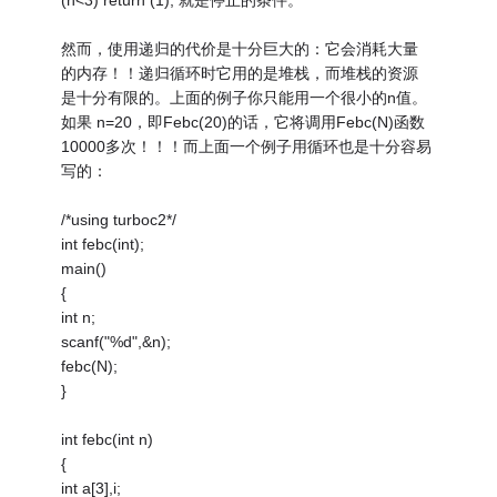
然而，使用递归的代价是十分巨大的：它会消耗大量
的内存！！递归循环时它用的是堆栈，而堆栈的资源
是十分有限的。上面的例子你只能用一个很小的n值。
如果 n=20，即Febc(20)的话，它将调用Febc(N)函数
10000多次！！！而上面一个例子用循环也是十分容易
写的：
/*using turboc2*/
int febc(int);
main()
{
int n;
scanf("%d",&n);
febc(N);
}
int febc(int n)
{
int a[3],i;