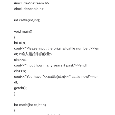
#include<iostream.h>
#include<conio.h>
int cattle(int,int);
void main()
{
int ct,n;
cout<<"Please input the original cattle number:"<<en
dl; /*输入起始牛的数量*/
cin>>ct;
cout<<"Input how many years it past:"<<endl;
cin>>n;
cout<<"You have "<<cattle(ct,n)<<" cattle now!"<<en
dl;
getch();
}
int cattle(int ct,int n)
{