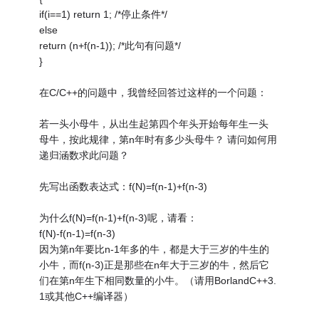
if(i==1) return 1; /*停止条件*/
else
return (n+f(n-1)); /*此句有问题*/
}
在C/C++的问题中，我曾经回答过这样的一个问题：
若一头小母牛，从出生起第四个年头开始每年生一头
母牛，按此规律，第n年时有多少头母牛？ 请问如何用
递归涵数求此问题？
先写出函数表达式：f(N)=f(n-1)+f(n-3)
为什么f(N)=f(n-1)+f(n-3)呢，请看：
f(N)-f(n-1)=f(n-3)
因为第n年要比n-1年多的牛，都是大于三岁的牛生的
小牛，而f(n-3)正是那些在n年大于三岁的牛，然后它
们在第n年生下相同数量的小牛。（请用BorlandC++3.
1或其他C++编译器）