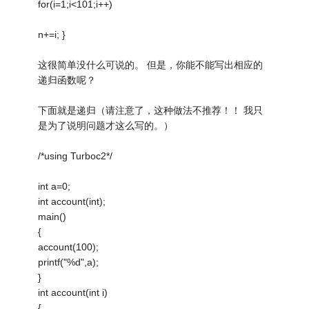
for(i=1;i<101;i++)
n+=i; }
这很简单没什么可说的。 但是，你能不能写出相应的
递归函数呢？
下面就是递归（请注意了，这种做法不推荐！！ 我只
是为了说明问题才这么写的。）
/*using Turboc2*/
int a=0;
int account(int);
main()
{
account(100);
printf("%d",a);
}
int account(int i)
{