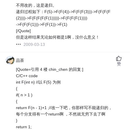
不用改的，这是递归。
递归过程如下：F(5)->F(F(4))->F(F(F(3)))->F(F(F(F
(2))))->F(F(F(F(F(1)))))->F(F(F(F(1))))
->F(F(F(1)))->F(F(1))->F(1)
[/Quote]
但是这样结果无论如何都是1啊，没什么意义！
2009-03-13
品茶
赞
[Quote=引用 4 楼 chin_chen 的回复:]
C/C++ code
int F(int n) //以 F(5) 为例
{
if( n > 1 )
{
return F(n - 1)+1 ;//改一下吧，你那样写不能递归的，
每个分支得有一个return啊 ，不然就无穷下去了啊
}
return 1;