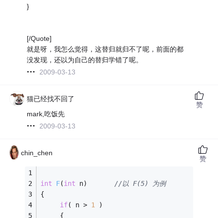
}
[/Quote]
就是呀，我怎么觉得，这替归就归不了呢，前面的都
没发现，还以为自己的替归学错了呢。
2009-03-13
猫已经找不回了
赞
mark,吃饭先
2009-03-13
chin_chen
赞
int
F
(
int
 n)
//以 F(5) 为例
{
if
( n > 
1
 ) 
     {