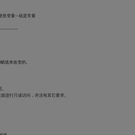
修饰的整形变量--就是常量
----------
i赋值来改变的。
意思。
内存数据进行只读访问，并没有其它要求。
q赋值。