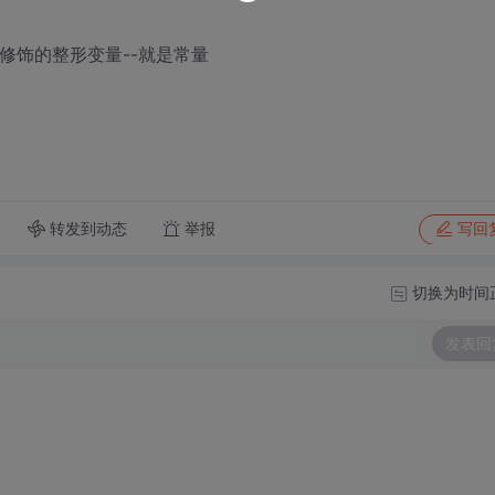
const修饰的整形变量--就是常量
转发到动态
举报
写回
切换为时间
发表回