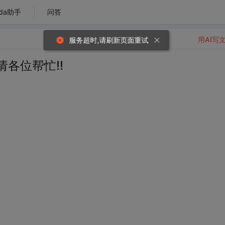
da助手
问答
用AI写
,请各位帮忙!!