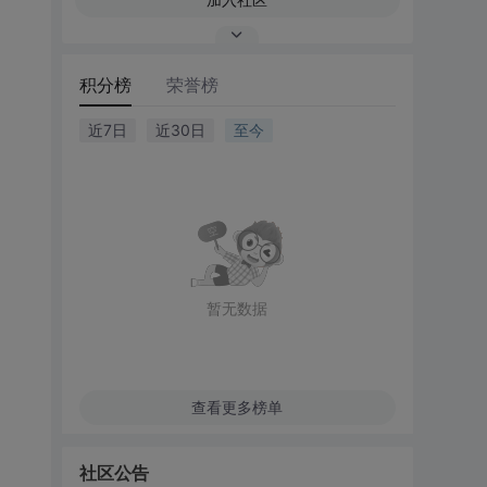
积分榜
荣誉榜
近7日
近30日
至今
暂无数据
查看更多榜单
社区公告