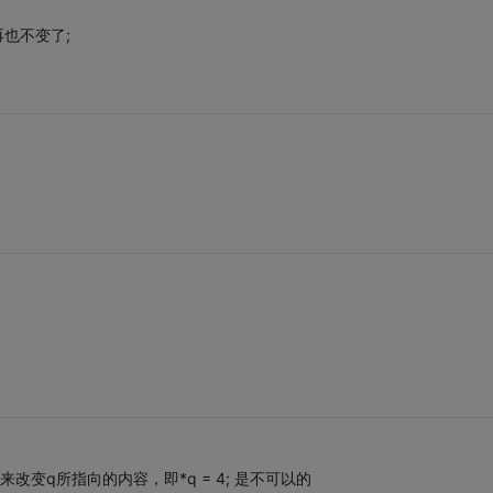
再也不变了;
过指针q来改变q所指向的内容，即*q = 4; 是不可以的