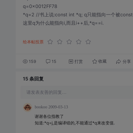
q=0x0012FF78
*q=2 //书上说:const int *q; q只能指向一个被
这里q为什么能指向i,而且i++后,*q==i.
给本帖投票
159
15
打赏
分享
收藏
15 条
回复
请发表友善的回复…
bookoo
2009-03-13
谢谢各位指教了
知道:*q=j,是编译错的,不能通过*q来改变值.