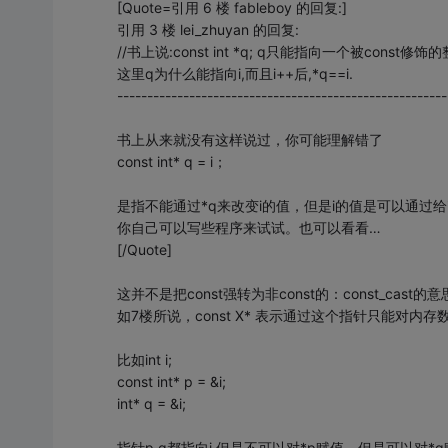
[Quote=引用 6 楼 fableboy 的回复:]
引用 3 楼 lei_zhuyan 的回复:
//书上说:const int *q; q只能指向一个被const
这里q为什么能指向i,而且i++后,*q==i.
-------------------------------------------------------
书上从来就没有这样说过，你可能理解错了
const int* q = i；
是指不能通过*q来改变i的值，但是i的值是可以通过给
你自己可以写些程序来试试。也可以看看…
[/Quote]
这并不是把const强转为非const的：const_cast的
如7楼所说，const X* 表示通过这个指针只能对
比如int i;
const int* p = &i;
int* q = &i;
指针p,q都指向i,但是不可以对*p赋值，但是可以对*