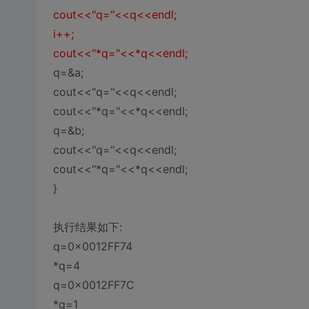
cout<<"q="<<q<<endl;
i++;
cout<<"*q="<<*q<<endl;
q=&a;
cout<<"q="<<q<<endl;
cout<<"*q="<<*q<<endl;
q=&b;
cout<<"q="<<q<<endl;
cout<<"*q="<<*q<<endl;
}
执行结果如下:
q=0x0012FF74
*q=4
q=0x0012FF7C
*q=1