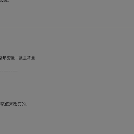
修饰的整形变量--就是常量
----------
i赋值来改变的。