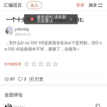
汇编语言
登录
频道
加入
帖子详情
社区
汇编语言
服务超时,请刷新
一个十分简单的汇编问题&#xff01;
页面重试
ynkmhp
2009-03-13
，为什么D cs:100 10f这条指令在dos下是对的，但D c
s:100 4f这条指令不对，谢谢了，在线等~
给本帖投票
67
3
打赏
全部评论