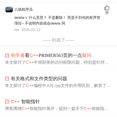
八级程序员
赞
delete t; 什么意思？ 不是删除！ 而是不归你的程序管
理拉~ 不说明内容就会delete 阿
2009-03-13
——到底了——
初学者
看
C++
PRIMER563页的一点
疑问
本文探讨了
C++
中局部类的访问权限问题，特别是针对局
部类如何访问外围局部域中的不同类型变量的情况进行了
详细的说明。文章通过具体示例解释了局部类能够访问的
有关格式和文件类型的问题
变量种类及其访问方式。
本文探讨了
C++
编程中.h与.cpp文件的作用区别，解答了
初
学者
对于两者代码差异的
疑问
，并提供了character‘#’notallo
wedinfilepath错误的解决方案。
C++
智能指针
博客围绕
C++
智能指针展开，提到一篇关于
C++
智能指针
全部用法详解的文章。作者在学习过程中对智能指针的构