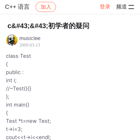
C++ 语言
登录
频道
加入
帖子详情
社区
C++ 语言
c&#43;&#43;初学者的疑问
musiclee
2009-03-13
class Test
{
public :
int i;
//~Test(){}
};
int main()
{
Test *t=new Test;
t->i=3;
cout<<t->i<<endl;