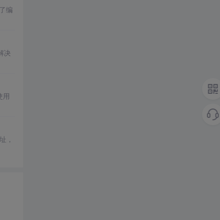
决了编
种解决
及使用
址，