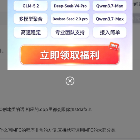
切换为时间
发表回
件。
创建类的话,相应的.cpp里都会跟你加stdafx.h.
什么写MFC的程序非常的方便,直接就可调用MFC的大部分类.