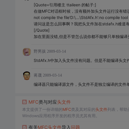
[Quote=引用楼主 ttaileen 的帖子:]
在做MFC对话框时候，没有额外加头文件运行没有错误。
not compile the file'D:\...\StdAfx.h':no compile tool
请问这是怎么回事啊？我把头文件加在stdafx.h
[/Quote]
加在里面没错,但是不管怎么说你都不能够只单独编译
野男孩
2009-03-14
StdAfx.h中加入头文件没有问题。但是不能编译头文件。选
蒋晟
2009-03-14
编译器只能编译源文件，头文件不是独立编译的文件
MFC
类与对应
头文件
本文提供了一份详细的
MFC
类及其对应的
头文件
列表，帮助
Windows应用程序开发的程序员尤其有用。
有关
MFC
头文件
导入
问题