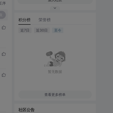
正序
复
积分榜
荣誉榜
近7日
近30日
至今
暂无数据
查看更多榜单
社区公告