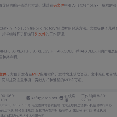
oint>而导致的编译错误的方法。通过在
头文件
中引入<afxtempl.h>，成功解
dafx.h': No such file or directory”错误时的解决方法。文章提供了几
，并详细解释了预编译
头文件
的工作原理。
IN.H、AFXEXT.H、AFXDLGS.H、AFXCOLL.H和AFXDLLX.H的作用
理和类声明。
文件
，方便开发者在
MFC
应用程序开发时快速获取资源。文中给出项目地
同时提及注意事项、贡献方式和遵循的MIT许可证。
400-660-
在线客
工作时间 8:30-
kefu@csdn.net
0108
服
22:00
2020〕1039-165号
经营性网站备案信息
北京互联网违法和不良信息举报中心
me商店下载
账号管理规范
版权与免责声明
版权申诉
出版物许可证
营业执照
026北京创新乐知网络技术有限公司