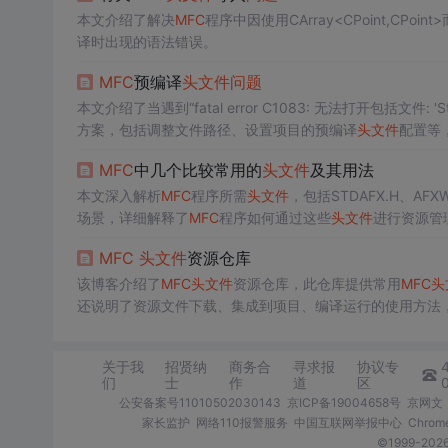
本文介绍了解决
MFC
程序中因使用CArray<CPoint,CP
译时出现的语法错误。
MFC
预编译
头文件
问题
本文介绍了当遇到“fatal error C1083: 无法打开包括文件: 'St
方案，包括调整文件路径、设置项目的预编译
头文件
配置等
MFC
中几个比较常用的
头文件
及其用法
本文深入解析
MFC
程序所需
头文件
，包括STDAFX.H、AFXW
场景，详细解释了
MFC
程序如何通过这些
头文件
进行资源管
MFC
头文件
资源仓库
该博客介绍了
MFC
头文件
资源仓库，此仓库提供常用
MFC
头
还说明了资源文件下载、集成到项目、编译运行的使用方法，
关于我
招贤纳
商务合
寻求报
协议专
们
士
作
道
区
公安备案号11010502030143
京ICP备19004658号
京网文〔
家长监护
网络110报警服务
中国互联网举报中心
Chro
©1999-2