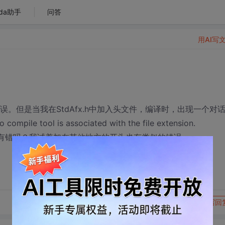
da助手
问答
用AI写
。但是当我在StdAfx.h中加入头文件，编译时，出现一个对
 compile tool is associated with the file extension.
难道有错吗？我试着加在其他地方的开头也有类似的错误。
转发到动态
举报
写回