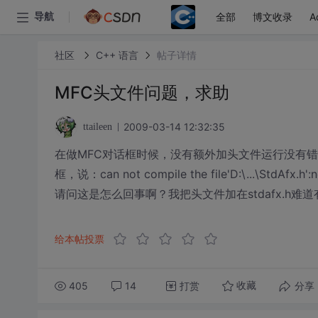
全部
博文收录
A
导航
社区
C++ 语言
帖子详情
MFC头文件问题，求助
2009-03-14 12:32:35
ttaileen
在做MFC对话框时候，没有额外加头文件运行没有错误
框，说：can not compile the file'D:\...\StdAfx.h':no
请问这是怎么回事啊？我把头文件加在stdafx.h
给本帖投票
405
14
打赏
分享
收藏