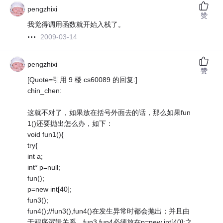
pengzhixi
赞
我觉得调用函数就开始入栈了。
2009-03-14
pengzhixi
赞
[Quote=引用 9 楼 cs60089 的回复:]
chin_chen:
这就不对了，如果放在括号外面去的话，那么如果fun
1()还要抛出怎么办，如下：
void fun1(){
try{
int a;
int* p=null;
fun();
p=new int[40];
fun3();
fun4();//fun3(),fun4()在发生异常时都会抛出；并且由
于程序逻辑关系，fun3,fun4必须放在p=new int[40];之