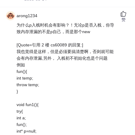
arong1234
赞
为什么p入栈时机会有影响？！无论p是否入栈，你导
致内存泄漏的不是p自己，而是那个new
[Quote=引用 2 楼 cs60089 的回复:]
我也觉得是这样，但是必须要搞清楚啊，否则就可能
会有内存泄漏,另外， 入栈初不初始化也是个问题
例如
fun(){
int temp;
throw temp;
}
void fun1(){
try{
int a;
fun();
int* p=null;