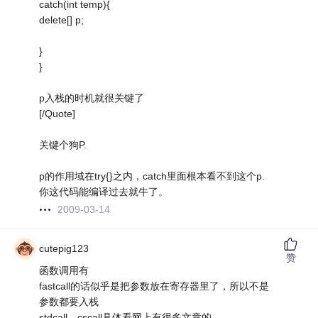
catch(int temp){
delete[] p;
}
}
p入栈的时机就很关键了
[/Quote]
关键个狗P.
p的作用域在try{}之内，catch里面根本看不到这个p.
你这代码能编译过去就牛了。
2009-03-14
cutepig123
赞
函数调用有
fastcall的话似乎是把参数放在寄存器里了，所以不是
参数都要入栈
stdcall，cscall具体看网上有很多文章的