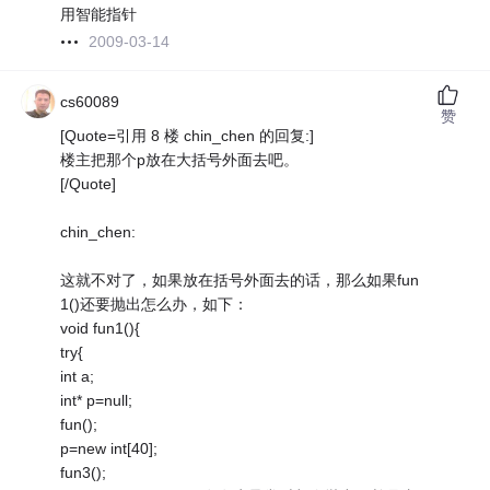
用智能指针
2009-03-14
cs60089
赞
[Quote=引用 8 楼 chin_chen 的回复:]
楼主把那个p放在大括号外面去吧。
[/Quote]
chin_chen:
这就不对了，如果放在括号外面去的话，那么如果fun
1()还要抛出怎么办，如下：
void fun1(){
try{
int a;
int* p=null;
fun();
p=new int[40];
fun3();