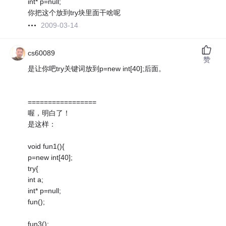
int* p=null;
你把这个放到try块里面干啥呢
2009-03-14
cs60089
赞
是让你吧try关键词放到p=new int[40];后面。
=================
喔，明白了！
是这样：
void fun1(){
p=new int[40];
try{
int a;
int* p=null;
fun();
fun3();