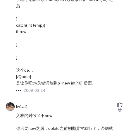
后
}
catch(int temp){
throw;
}
}
这个de…
[/Quote]
是让你吧try关键词放到p=new int[40];后面。
2009-03-14
lw1a2
赞
入栈的时候又不new
你只要new之后，delete之前别抛异常就行了，否则就