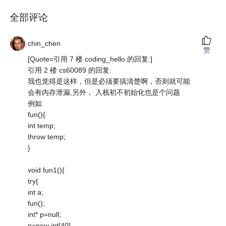
全部评论
chin_chen
赞
[Quote=引用 7 楼 coding_hello 的回复:]
引用 2 楼 cs60089 的回复:
我也觉得是这样，但是必须要搞清楚啊，否则就可能
会有内存泄漏,另外， 入栈初不初始化也是个问题
例如
fun(){
int temp;
throw temp;
}
void fun1(){
try{
int a;
fun();
int* p=null;
p=new int[40]