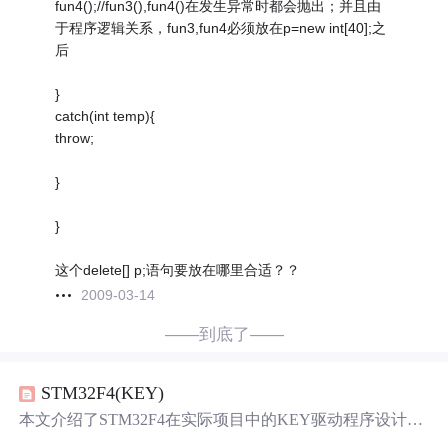
fun4();//fun3(),fun4()在发生异常时都会抛出；并且由
于程序逻辑关系，fun3,fun4必须放在p=new int[40];之
后
}
catch(int temp){
throw;
}
}
这个delete[] p;语句要放在哪里合适？？
2009-03-14
——到底了——
STM32F4(KEY)
本文介绍了STM32F4在实际项目中的KEY驱动程序设计，
强调了程序结构的重要性以避免重复劳动。开发环境包括S