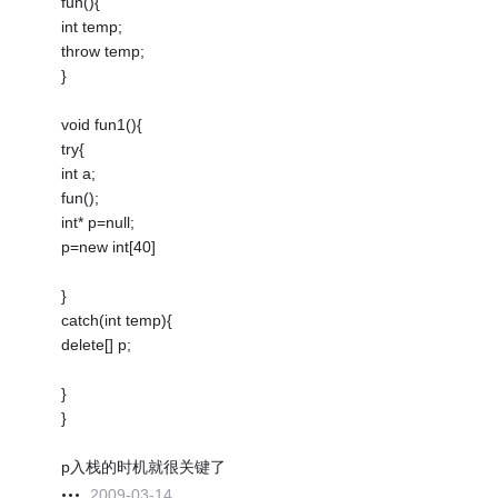
fun(){
int temp;
throw temp;
}
void fun1(){
try{
int a;
fun();
int* p=null;
p=new int[40]
}
catch(int temp){
delete[] p;
}
}
p入栈的时机就很关键了
2009-03-14