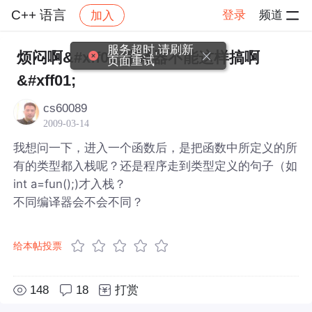
C++ 语言
登录
频道
加入
帖子详情
社区
C++ 语言
服务超时,请刷新
烦闷啊&#xff0c;编译器不能这样搞啊
页面重试
&#xff01;
cs60089
2009-03-14
我想问一下，进入一个函数后，是把函数中所定义的所
有的类型都入栈呢？还是程序走到类型定义的句子（如
int a=fun();)才入栈？
不同编译器会不会不同？
给本帖投票
148
18
打赏