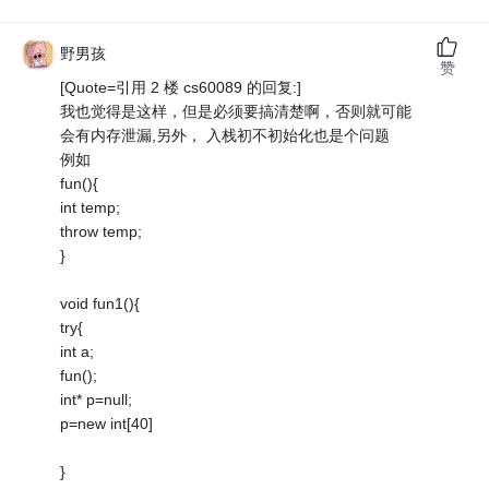
野男孩
赞
[Quote=引用 2 楼 cs60089 的回复:]
我也觉得是这样，但是必须要搞清楚啊，否则就可能
会有内存泄漏,另外， 入栈初不初始化也是个问题
例如
fun(){
int temp;
throw temp;
}
void fun1(){
try{
int a;
fun();
int* p=null;
p=new int[40]
}