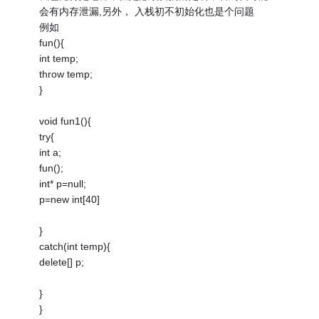
会有内存泄漏,另外， 入栈初不初始化也是个问题
例如
fun(){
int temp;
throw temp;
}
void fun1(){
try{
int a;
fun();
int* p=null;
p=new int[40]
}
catch(int temp){
delete[] p;
}
}