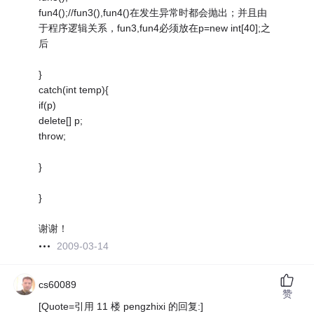
fun4();//fun3(),fun4()在发生异常时都会抛出；并且由
于程序逻辑关系，fun3,fun4必须放在p=new int[40];之
后
}
catch(int temp){
if(p)
delete[] p;
throw;
}
}
谢谢！
2009-03-14
cs60089
赞
[Quote=引用 11 楼 pengzhixi 的回复:]