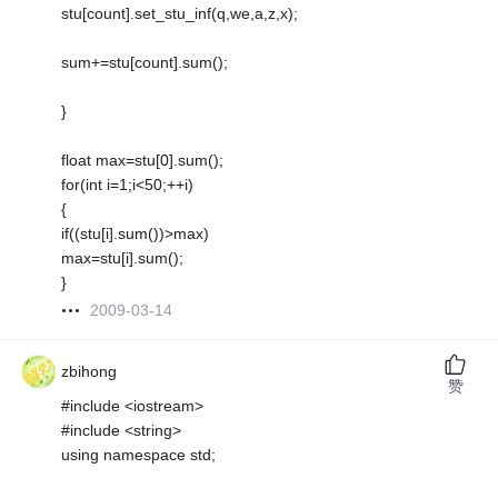
stu[count].set_stu_inf(q,we,a,z,x);
sum+=stu[count].sum();
}
float max=stu[0].sum();
for(int i=1;i<50;++i)
{
if((stu[i].sum())>max)
max=stu[i].sum();
}
2009-03-14
zbihong
赞
#include <iostream>
#include <string>
using namespace std;