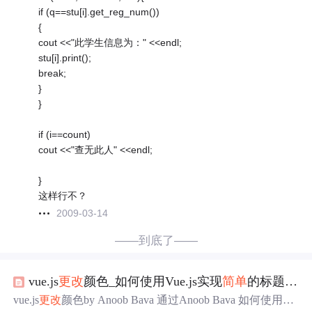
if (q==stu[i].get_reg_num())
{
cout <<"此学生信息为：" <<endl;
stu[i].print();
break;
}
}
if (i==count)
cout <<"查无此人" <<endl;
}
这样行不？
2009-03-14
——到底了——
vue.js
更改
颜色_如何使用Vue.js实现
简单
的标题
更改
vue.js
更改
颜色by Anoob Bava 通过Anoob Bava 如何使用Vu