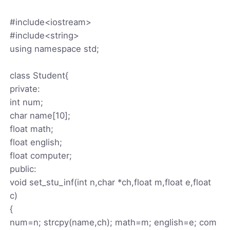
#include<iostream>
#include<string>
using namespace std;
class Student{
private:
int num;
char name[10];
float math;
float english;
float computer;
public:
void set_stu_inf(int n,char *ch,float m,float e,float
c)
{
num=n; strcpy(name,ch); math=m; english=e; com