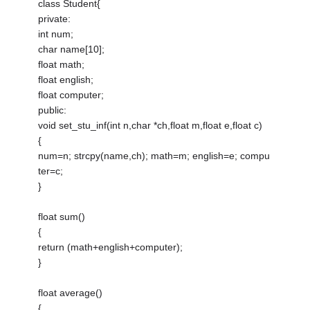
class Student{
private:
int num;
char name[10];
float math;
float english;
float computer;
public:
void set_stu_inf(int n,char *ch,float m,float e,float c)
{
num=n; strcpy(name,ch); math=m; english=e; compu
ter=c;
}
float sum()
{
return (math+english+computer);
}
float average()
{