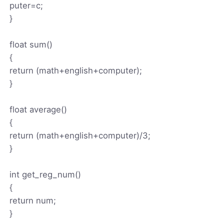
puter=c;
}
float sum()
{
return (math+english+computer);
}
float average()
{
return (math+english+computer)/3;
}
int get_reg_num()
{
return num;
}