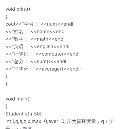
void print()
{
cout<<"学号："<<num<<endl
<<"姓名："<<name<<endl
<<"数学："<<math<<endl
<<"英语："<<english<<endl
<<"计算机："<<computer<<endl
<<"总分："<<sum()<<endl
<<"平均分："<<average()<<endl;
}
};
void main()
{
Student stu[50];
int i,q,a,z,x,max=0,aver=0; //i为循环变量，q：学
号；a：数学