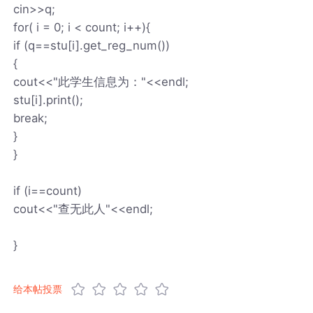
cin>>q;
for( i = 0; i < count; i++){
if (q==stu[i].get_reg_num())
{
cout<<"此学生信息为："<<endl;
stu[i].print();
break;
}
}
if (i==count)
cout<<"查无此人"<<endl;
}
给本帖投票