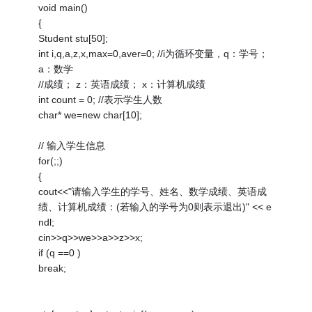
void main()
{
Student stu[50];
int i,q,a,z,x,max=0,aver=0; //i为循环变量，q：学号；
a：数学
//成绩； z：英语成绩； x：计算机成绩
int count = 0; //表示学生人数
char* we=new char[10];
// 输入学生信息
for(;;)
{
cout<<"请输入学生的学号、姓名、数学成绩、英语成
绩、计算机成绩：(若输入的学号为0则表示退出)" << e
ndl;
cin>>q>>we>>a>>z>>x;
if (q ==0 )
break;