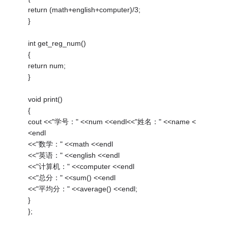
return (math+english+computer)/3;
}
int get_reg_num()
{
return num;
}
void print()
{
cout <<"学号：" <<num <<endl<<"姓名：" <<name <
<endl
<<"数学：" <<math <<endl
<<"英语：" <<english <<endl
<<"计算机：" <<computer <<endl
<<"总分：" <<sum() <<endl
<<"平均分：" <<average() <<endl;
}
};